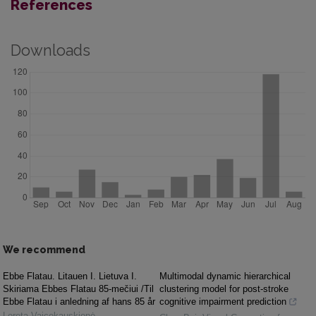
References
Downloads
We recommend
Ebbe Flatau. Litauen I. Lietuva I.
Multimodal dynamic hierarchical
Skiriama Ebbes Flatau 85-mečiui /Til
clustering model for post-stroke
Ebbe Flatau i anledning af hans 85 år
cognitive impairment prediction
Loreta Vaicekauskienė
,