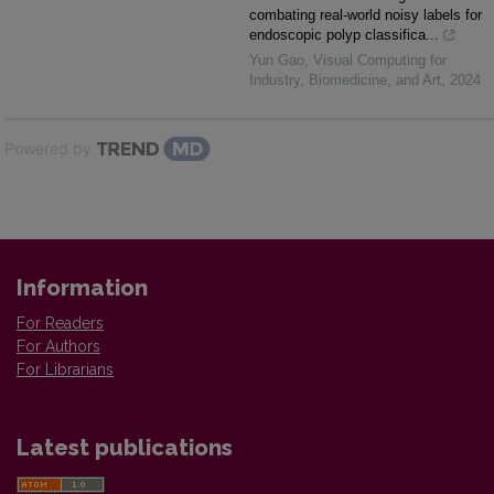
combating real-world noisy labels for
endoscopic polyp classifica...
Yun Gao
,
Visual Computing for
Industry, Biomedicine, and Art
,
2024
Powered by
Information
For Readers
For Authors
For Librarians
Latest publications