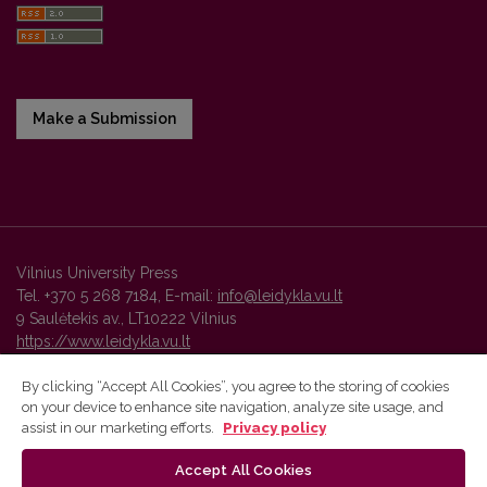
Make a Submission
Vilnius University Press
Tel. +370 5 268 7184, E-mail:
info@leidykla.vu.lt
9 Saulėtekis av., LT10222 Vilnius
https://www.leidykla.vu.lt
By clicking “Accept All Cookies”, you agree to the storing of cookies
on your device to enhance site navigation, analyze site usage, and
Vilnius University Press platform and metadata are distributed by
assist in our marketing efforts.
Privacy policy
Creative Commons International License
.
Accept All Cookies