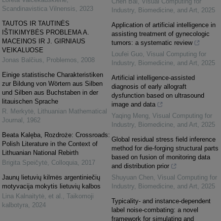
Chen Bai
,
Visual Computing for
Scandinavistica Vilnensis
,
2023
Industry, Biomedicine, and Art
,
2025
TAUTOS IR TAUTINĖS
Application of artificial intelligence in
IŠTIKIMYBĖS PROBLEMA A.
assisting treatment of gynecologic
MACEINOS IR J. GIRNIAUS
tumors: a systematic review
VEIKALUOSE
Loufei Guo
,
Visual Computing for
Jonas Balčius
,
Problemos
,
2008
Industry, Biomedicine, and Art
,
2025
Einige statistische Charakteristiken
Artificial intelligence-assisted
zur Bildung von Wörtern aus Silben
diagnosis of early allograft
und Silben aus Buchstaben in der
dysfunction based on ultrasound
litauischen Sprache
image and data
R. Merkytė
,
Lithuanian Mathematical
Yaqing Meng
,
Visual Computing for
Journal
,
1962
Industry, Biomedicine, and Art
,
2025
Beata Kalęba, Rozdroże: Crossroads:
Global residual stress field inference
Polish Literature in the Context of
method for die-forging structural parts
Lithuanian National Rebirth
based on fusion of monitoring data
Brigita Speičytė
,
Colloquia
,
2017
and distribution prior
Jaunų lietuvių kilmės argentiniečių
Shuyuan Chen
,
Visual Computing for
motyvacija mokytis lietuvių kalbos
Industry, Biomedicine, and Art
,
2025
Lina Kalnaitytė, et al.
,
Taikomoji
Typicality- and instance-dependent
kalbotyra
,
2024
label noise-combating: a novel
framework for simulating and