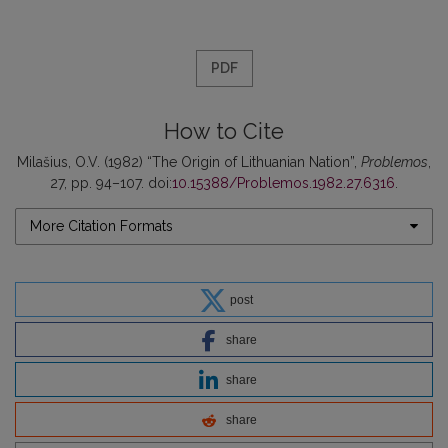
PDF
How to Cite
Milašius, O.V. (1982) “The Origin of Lithuanian Nation”,
Problemos
,
27, pp. 94–107. doi:
10.15388/Problemos.1982.27.6316
.
More Citation Formats
post
share
share
share