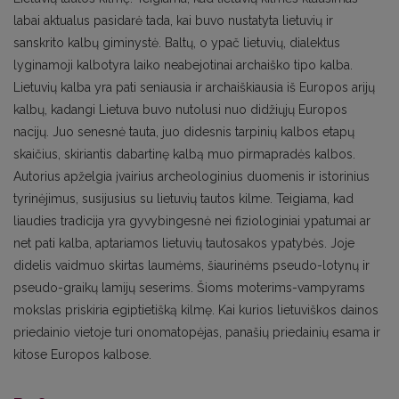
labai aktualus pasidarė tada, kai buvo nustatyta lietuvių ir
sanskrito kalbų giminystė. Baltų, o ypač lietuvių, dialektus
lyginamoji kalbotyra laiko neabejotinai archaiško tipo kalba.
Lietuvių kalba yra pati seniausia ir archaiškiausia iš Europos arijų
kalbų, kadangi Lietuva buvo nutolusi nuo didžiųjų Europos
nacijų. Juo senesnė tauta, juo didesnis tarpinių kalbos etapų
skaičius, skiriantis dabartinę kalbą muo pirmapradės kalbos.
Autorius apželgia įvairius archeologinius duomenis ir istorinius
tyrinėjimus, susijusius su lietuvių tautos kilme. Teigiama, kad
liaudies tradicija yra gyvybingesnė nei fiziologiniai ypatumai ar
net pati kalba, aptariamos lietuvių tautosakos ypatybės. Joje
didelis vaidmuo skirtas laumėms, šiaurinėms pseudo-lotynų ir
pseudo-graikų lamijų seserims. Šioms moterims-vampyrams
mokslas priskiria egiptietišką kilmę. Kai kurios lietuviškos dainos
priedainio vietoje turi onomatopėjas, panašių priedainių esama ir
kitose Europos kalbose.