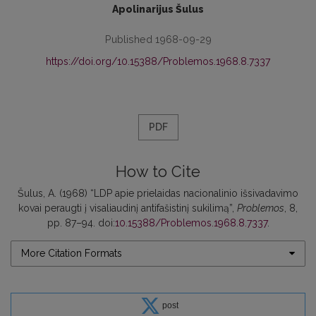
Apolinarijus Šulus
Published 1968-09-29
https://doi.org/10.15388/Problemos.1968.8.7337
PDF
How to Cite
Šulus, A. (1968) “LDP apie prielaidas nacionalinio išsivadavimo
kovai peraugti į visaliaudinį antifašistinį sukilimą”,
Problemos
, 8,
pp. 87–94. doi:
10.15388/Problemos.1968.8.7337
.
More Citation Formats
post