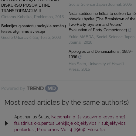
Social Science Japan Journal
,
2006
DISKURSO POSOVIETINĖ
TRANSFORMACIJA II
Nidai seitōsei no hōkai to seiken tantō
Gintaras Kabelka
,
Problemos
,
2013
nōryoku hyōka (The Breakdown of the
Two-Party System and Voters’
Bolonijos glosatorių mokykla romėnų
Evaluation of Party Competence)
teisės atgimimo šviesoje
Yukio MAEDA
,
Social Science Japan
Giedrė Urbanavičiūtė
,
Teisė
,
2008
Journal
,
2018
Apologies and Denunciations, 1989–
1996
Hiro Saito
,
University of Hawai‘i
Press
,
2016
Powered by
Most read articles by the same author(s)
Apolinarijus Šulus,
Nacionalinio išsivadavimo kovos prieš
fašistinius okupantus Lenkijoje objektyvios ir subjektyvios
prielaidos
,
Problemos: Vol. 4 (1964): Filosofija