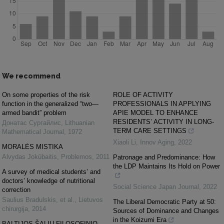
We recommend
On some properties of the risk
ROLE OF ACTIVITY
function in the generalized “two—
PROFESSIONALS IN APPLYING
armed bandit” problem
APIE MODEL TO ENHANCE
RESIDENTS’ ACTIVITY IN LONG-
Донатас Сургайлис
,
Lithuanian
TERM CARE SETTINGS
Mathematical Journal
,
1972
Xiaoli Li
,
Innov Aging
,
2022
MORALĖS MISTIKA
Alvydas Jokūbaitis
,
Problemos
,
2011
Patronage and Predominance: How
the LDP Maintains Its Hold on Power
A survey of medical students’ and
doctors’ knowledge of nutritional
Social Science Japan Journal
,
2022
correction
Saulius Bradulskis, et al.
,
Lietuvos
The Liberal Democratic Party at 50:
chirurgija
,
2014
Sources of Dominance and Changes
in the Koizumi Era
BALTIJOS ŠALIŲ FILOSOFINIO