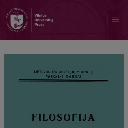
LDP apie prielaidas nacionalinio išsivadavimo kovai peraugti į visaliau