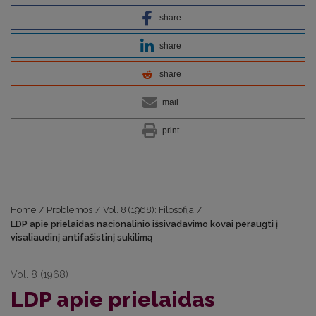
share
share
share
mail
print
Home
/
Problemos
/
Vol. 8 (1968): Filosofija
/
LDP apie prielaidas nacionalinio išsivadavimo kovai peraugti į
visaliaudinį antifašistinį sukilimą
Vol. 8 (1968)
LDP apie prielaidas