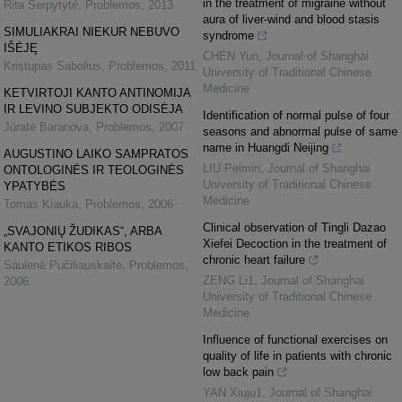
in the treatment of migraine without
Rita Šerpytyté
,
Problemos
,
2013
aura of liver-wind and blood stasis
SIMULIAKRAI NIEKUR NEBUVO
syndrome
IŠĖJĘ
CHEN Yun
,
Journal of Shanghai
Kristupas Sabolius
,
Problemos
,
2011
University of Traditional Chinese
Medicine
KETVIRTOJI KANTO ANTINOMIJA
IR LEVINO SUBJEKTO ODISĖJA
Identification of normal pulse of four
Jūratė Baranova
,
Problemos
,
2007
seasons and abnormal pulse of same
name in Huangdi Neijing
AUGUSTINO LAIKO SAMPRATOS
LIU Peimin
,
Journal of Shanghai
ONTOLOGINĖS IR TEOLOGINĖS
University of Traditional Chinese
YPATYBĖS
Medicine
Tomas Kiauka
,
Problemos
,
2006
Clinical observation of Tingli Dazao
„SVAJONIŲ ŽUDIKAS“, ARBA
Xiefei Decoction in the treatment of
KANTO ETIKOS RIBOS
chronic heart failure
Saulenė Pučiliauskaitė
,
Problemos
,
ZENG Li1
,
Journal of Shanghai
2006
University of Traditional Chinese
Medicine
Influence of functional exercises on
quality of life in patients with chronic
low back pain
YAN Xiuju1
,
Journal of Shanghai