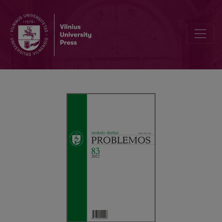
KANTIŠKOJI PATYRIMO SAMPRATA IR PAŽINIMO RIBŲ PROBLEMA