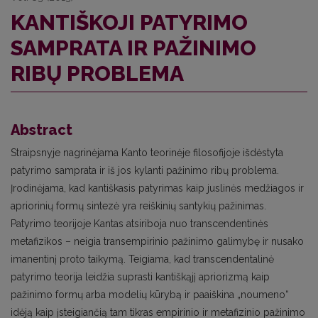
KANTIŠKOJI PATYRIMO
SAMPRATA IR PAŽINIMO
RIBŲ PROBLEMA
Abstract
Straipsnyje nagrinėjama Kanto teorinėje filosofijoje išdėstyta
patyrimo samprata ir iš jos kylanti pažinimo ribų problema.
Įrodinėjama, kad kantiškasis patyrimas kaip juslinės medžiagos ir
apriorinių formų sintezė yra reiškinių santykių pažinimas.
Patyrimo teorijoje Kantas atsiriboja nuo transcendentinės
metafizikos – neigia transempirinio pažinimo galimybę ir nusako
imanentinį proto taikymą. Teigiama, kad transcendentalinė
patyrimo teorija leidžia suprasti kantiškąjį apriorizmą kaip
pažinimo formų arba modelių kūrybą ir paaiškina „noumeno“
idėją kaip įsteigiančią tam tikras empirinio ir metafizinio pažinimo