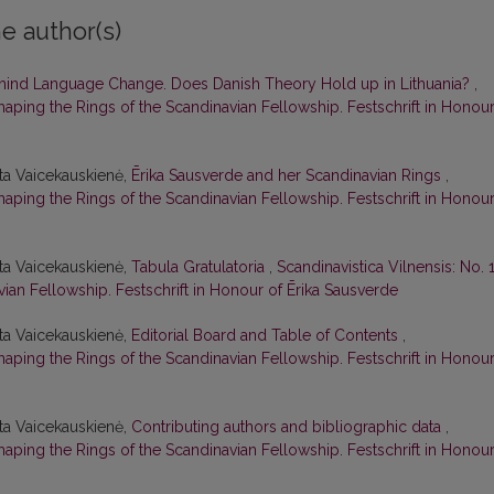
e author(s)
ehind Language Change. Does Danish Theory Hold up in Lithuania?
,
Shaping the Rings of the Scandinavian Fellowship. Festschrift in Honou
eta Vaicekauskienė,
Ērika Sausverde and her Scandinavian Rings
,
Shaping the Rings of the Scandinavian Fellowship. Festschrift in Honou
eta Vaicekauskienė,
Tabula Gratulatoria
,
Scandinavistica Vilnensis: No. 
vian Fellowship. Festschrift in Honour of Ērika Sausverde
eta Vaicekauskienė,
Editorial Board and Table of Contents
,
Shaping the Rings of the Scandinavian Fellowship. Festschrift in Honou
eta Vaicekauskienė,
Contributing authors and bibliographic data
,
Shaping the Rings of the Scandinavian Fellowship. Festschrift in Honou