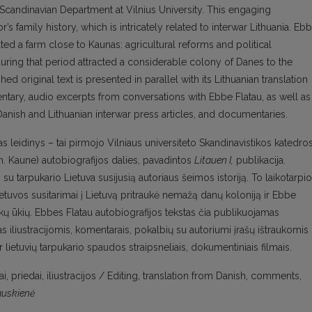
he Scandinavian Department at Vilnius University. This engaging
s family history, which is intricately related to interwar Lithuania. Eb
ted a farm close to Kaunas: agricultural reforms and political
ing that period attracted a considerable colony of Danes to the
hed original text is presented in parallel with its Lithuanian translation
ntary, audio excerpts from conversations with Ebbe Flatau, as well as
anish and Lithuanian interwar press articles, and documentaries.
as leidinys – tai pirmojo Vilniaus universiteto Skandinavistikos katedro
. Kaune) autobiografijos dalies, pavadintos
Litauen I,
publikacija.
 su tarpukario Lietuva susijusią autoriaus šeimos istoriją. To laikotarpio
ietuvos susitarimai į Lietuvą pritraukė nemažą danų koloniją ir Ebbe
škų ūkių. Ebbes Flatau autobiografijos tekstas čia publikuojamas
tas iliustracijomis, komentarais, pokalbių su autoriumi įrašų ištraukomis
 lietuvių tarpukario spaudos straipsneliais, dokumentiniais filmais.
 priedai, iliustracijos / Editing, translation from Danish, comments,
auskienė