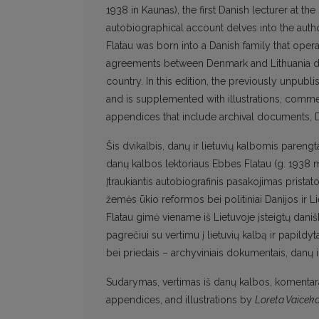
1938 in Kaunas), the first Danish lecturer at t
autobiographical account delves into the author’
Flatau was born into a Danish family that opera
agreements between Denmark and Lithuania dur
country. In this edition, the previously unpublis
and is supplemented with illustrations, comme
appendices that include archival documents, D
Šis dvikalbis, danų ir lietuvių kalbomis parengt
danų kalbos lektoriaus Ebbes Flatau (g. 1938 m
Įtraukiantis autobiografinis pasakojimas pristato
žemės ūkio reformos bei politiniai Danijos ir L
Flatau gimė viename iš Lietuvoje įsteigtų dani
pagrečiui su vertimu į lietuvių kalbą ir papildy
bei priedais – archyviniais dokumentais, danų ir
Sudarymas, vertimas iš danų kalbos, komentarai,
appendices, and illustrations by
Loreta Vaicek