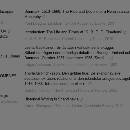
Mažojoje
Denmark, 1513–1660: The Rise and Decline of a Renaissance
Monarchy
01
Paul Douglas Lockhart
,
Oxford Academic Books
,
2007
TUVIŲ
Introduction: The Life and Times of “K. B. E. E. Eimeleus”
YBOS
K. B. E. E. Eimeleus
,
Cornell University Press
,
2019
Leena Kaukiainen. Småstater i världskrisens skugga:
Säkerhetsfrågan i den offentliga debatten i Sverige, Finland oc
ičius, Jonas
Danmark, Oktober 1937–november 1938 [Small ...
Edgar Anderson
,
The American Historical Review
,
1982
Thorleifur Fridriksson. Den gyldne flue: De skandinaviske
RUOMENĖS
socialdemokratiers relationer til den islandske arbejderbevæge
1916–1956; Internationalisme eller i...
Bertil L. Hanson
,
The American Historical Review
,
1991
vejis
Historical Writing in Scandinavia
 Saulensis
,
Karen Skovgaard-Petersen
,
Oxford Academic Books
,
2012