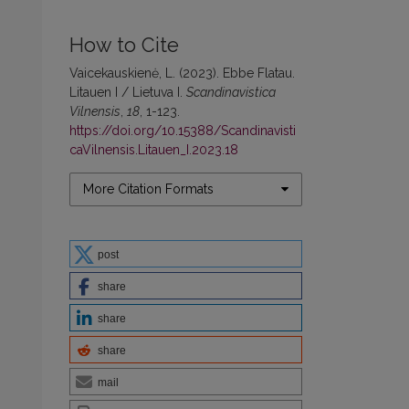
How to Cite
Vaicekauskienė, L. (2023). Ebbe Flatau.
Litauen I / Lietuva I.
Scandinavistica
Vilnensis
,
18
, 1-123.
https://doi.org/10.15388/Scandinavisti
caVilnensis.Litauen_I.2023.18
More Citation Formats
post
share
share
share
mail