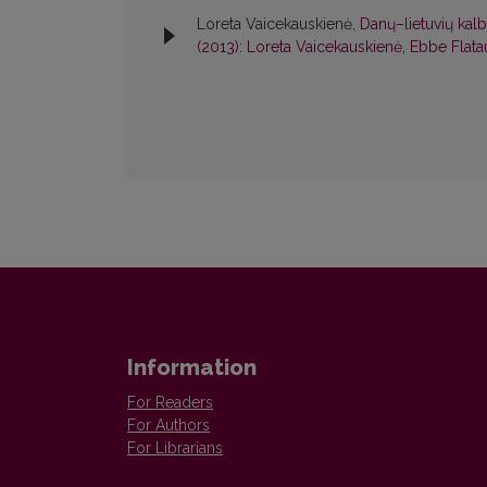
Loreta Vaicekauskienė,
Danų–lietuvių kal
(2013): Loreta Vaicekauskienė, Ebbe Flata
Information
For Readers
For Authors
For Librarians