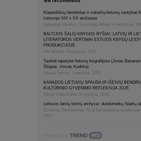
We recommend
Klaipėdiškių identitetas ir vokiečių-lietuvių santykiai 
Lietuvoje XIX ir XX amžiuose
Vygantas Vareikis
,
Sociologija Mintis ir veiksmas
,
20
BALTIJOS ŠALIŲ KNYGOS RYŠIAI: LATVIŲ IR LIE
LITERATŪROS VERTIMAI ESTIJOS KNYGŲ LEID
PRODUKCIJOJE
Aile Möldre
,
Knygotyra
,
2010
Tautinė tapatybė lietuvių biografijose (Jonas Basanav
Šliūpas, Vincas Kudirka)
Vaidas Šeferis
,
Literatūra
,
2015
KANADOS LIETUVIŲ SPAUDA IR IŠEIVIŲ BEND
KULTŪRINIO GYVENIMO REFLEKSIJA JOJE
Silvija Vėlavičienė
,
Knygotyra
,
2015
Lietuvos latvių šeimų archyvai: dundurniekų Starkų at
Ernestas Vasiliauskas
,
Acta humanitarica academiae
2023
Powered by