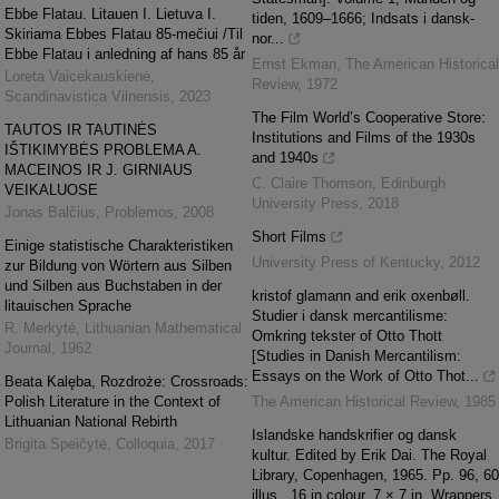
Ebbe Flatau. Litauen I. Lietuva I.
tiden, 1609–1666; Indsats i dansk-
Skiriama Ebbes Flatau 85-mečiui /Til
nor...
Ebbe Flatau i anledning af hans 85 år
Ernst Ekman
,
The American Historical
Loreta Vaicekauskienė
,
Review
,
1972
Scandinavistica Vilnensis
,
2023
The Film World’s Cooperative Store:
TAUTOS IR TAUTINĖS
Institutions and Films of the 1930s
IŠTIKIMYBĖS PROBLEMA A.
and 1940s
MACEINOS IR J. GIRNIAUS
C. Claire Thomson
,
Edinburgh
VEIKALUOSE
University Press
,
2018
Jonas Balčius
,
Problemos
,
2008
Short Films
Einige statistische Charakteristiken
University Press of Kentucky
,
2012
zur Bildung von Wörtern aus Silben
und Silben aus Buchstaben in der
kristof glamann and erik oxenbøll.
litauischen Sprache
Studier i dansk mercantilisme:
R. Merkytė
,
Lithuanian Mathematical
Omkring tekster of Otto Thott
Journal
,
1962
[Studies in Danish Mercantilism:
Essays on the Work of Otto Thot...
Beata Kalęba, Rozdroże: Crossroads:
Polish Literature in the Context of
The American Historical Review
,
1985
Lithuanian National Rebirth
Islandske handskrifier og dansk
Brigita Speičytė
,
Colloquia
,
2017
kultur. Edited by Erik Dai. The Royal
Library, Copenhagen, 1965. Pp. 96, 60
illus., 16 in colour. 7 × 7 in. Wrappers.