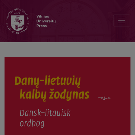
Danų–lietuvių kalbų žodynas / Dansk litauisk ordbog