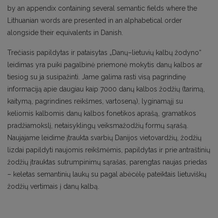
by an appendix containing several semantic fields where the
Lithuanian words are presented in an alphabetical order
alongside their equivalents in Danish.
Trečiasis papildytas ir pataisytas „Danų–lietuvių kalbų žodyno“
leidimas yra puiki pagalbinė priemonė mokytis danų kalbos ar
tiesiog su ja susipažinti. Jame galima rasti visą pagrindinę
informaciją apie daugiau kaip 7000 danų kalbos žodžių (tarimą,
kaitymą, pagrindines reikšmes, vartoseną), lyginamąjį su
keliomis kalbomis danų kalbos fonetikos aprašą, gramatikos
pradžiamokslį, netaisyklingų veiksmažodžių formų sąrašą.
Naujajame leidime įtraukta svarbių Danijos vietovardžių, žodžių
lizdai papildyti naujomis reikšmėmis, papildytas ir prie antraštinių
žodžių įtrauktas sutrumpinimų sąrašas, parengtas naujas priedas
– keletas semantinių laukų su pagal abėcėlę pateiktais lietuviškų
žodžių vertimais į danų kalbą.