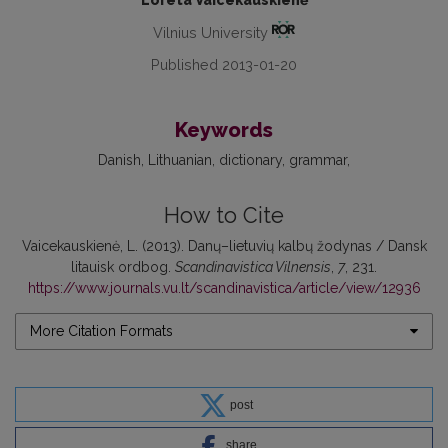
Vilnius University
Published 2013-01-20
Keywords
Danish
Lithuanian
dictionary
grammar
How to Cite
Vaicekauskienė, L. (2013). Danų–lietuvių kalbų žodynas / Dansk
litauisk ordbog.
Scandinavistica Vilnensis
,
7
, 231.
https://www.journals.vu.lt/scandinavistica/article/view/12936
More Citation Formats
post
share