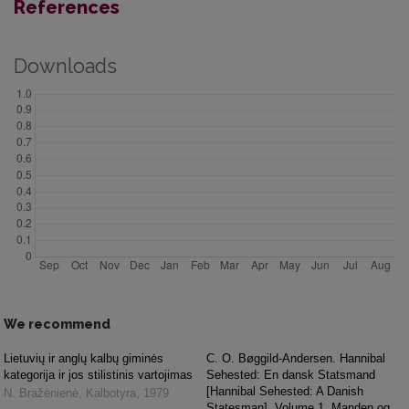
References
Downloads
We recommend
Lietuvių ir anglų kalbų giminės
C. O. Bøggild-Andersen. Hannibal
kategorija ir jos stilistinis vartojimas
Sehested: En dansk Statsmand
[Hannibal Sehested: A Danish
N. Bražėnienė
,
Kalbotyra
,
1979
Statesman]. Volume 1, Manden og