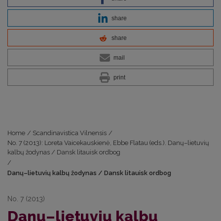
share
share
mail
print
Home
/
Scandinavistica Vilnensis
/
No. 7 (2013): Loreta Vaicekauskienė, Ebbe Flatau (eds.). Danų–lietuvių
kalbų žodynas / Dansk litauisk ordbog
/
Danų–lietuvių kalbų žodynas / Dansk litauisk ordbog
No. 7 (2013)
Danų–lietuvių kalbų