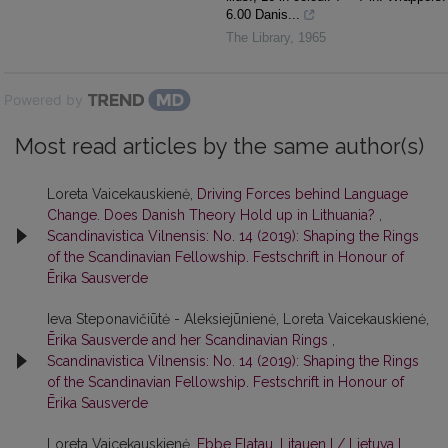
6.00 Danis...
The Library
,
1965
Powered by
Most read articles by the same author(s)
Loreta Vaicekauskienė,
Driving Forces behind Language
Change. Does Danish Theory Hold up in Lithuania?
,
Scandinavistica Vilnensis: No. 14 (2019): Shaping the Rings
of the Scandinavian Fellowship. Festschrift in Honour of
Ērika Sausverde
Ieva Steponavičiūtė - Aleksiejūnienė, Loreta Vaicekauskienė,
Ērika Sausverde and her Scandinavian Rings
,
Scandinavistica Vilnensis: No. 14 (2019): Shaping the Rings
of the Scandinavian Fellowship. Festschrift in Honour of
Ērika Sausverde
Loreta Vaicekauskienė,
Ebbe Flatau. Litauen I / Lietuva I
,