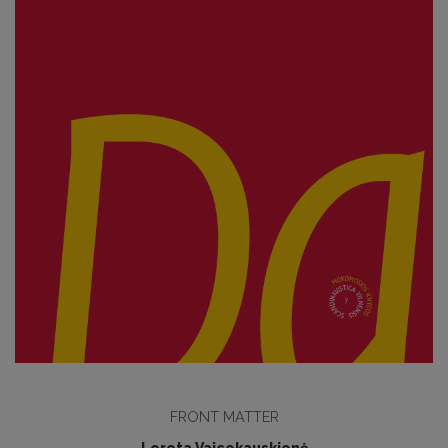
FRONT MATTER
Loreta Vaicekauskienė