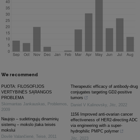
We recommend
PUOTA: FILOSOFIJOS
Therapeutic efficacy of antibody-drug
VERTYBINĖS SĄRANGOS
conjugates targeting GD2-positive
PROBLEMA
tumors
Skirmantas Jankauskas
,
Problemos
,
Daniel V Kalinovsky
,
Jitc
,
2022
2009
1156 Improved anti-ovarian cancer
Naujojo – sudėtingųjų dinaminių
effectiveness of HER2-directing ADC
sistemų – mokslo įtaka teisės
via engineering with a super-
mokslui
hydrophilic PMPC polymer
Dovilė Valančienė
,
Teisė
,
2011
Jitc
,
2023