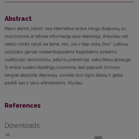
Abstract
Mano akimis žiūrint, visa internetinė erdvė mirga straipsnių su
nuorodomis ar kitokia informacija apie depresiją. Anksčiau net
nekilo mintis rašyti šia tema, nes „visi ir taip viską žino“. Lietuvą
užplūdus garsiai nuskambėjusiems tragiškiems įvykiams,
suaktyvėjo savižudybių, patyčių prevencija, vaikų teisių apsauga.
Ši erdvė sudarė klaidingą nuomonę, kad paprasti žmonės
lengvai atpažįsta depresiją, suvokia šios ligos klastą ir geba
padėti sau ir savo artimiesiems. Klydau.
References
Downloads