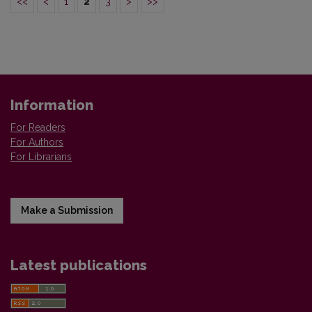
<<
<
1
2
3
>
>>
Information
For Readers
For Authors
For Librarians
Make a Submission
Latest publications