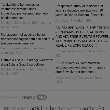
Tarpkultūrinė komunikacija ir
Prospective study of incidence of
internetas: tarpkultūrinės
juvenile diabetes mellitus over 10
komunikacijos vaidmuo interneto
years in Dar es Salaam, Tanzania.
bendruomenėse
A B Swai
,
The BMJ
,
1993
Maciej Kałuża, et al.
,
Information &
Media
,
2008
AB1552-HPR WHAT IS THE TRUTH?
- COMPARISON OF REACTIONS
Management of acquired benign
AND ADVERSE EVENTS BETWEEN
tracheoesophageal fistula in adults: a
JAK INHIBITORS AND ANTI-TNFS -
twelve-year experience
REAL LIFE EXPERIENCE
Nerijus Šileika, et al.
,
Lietuvos
P. Santos-Moreno
,
Ann Rheum Dis
,
chirurgija
,
2013
2024
Lietuva ir Estija – skirtingi įvaizdžiai:
P-052 A novel ex-vivo model to
drąsi šalis ir Šiaurė su polėkiu
simulate delayed aneurysm rupture
Mantas Martišius
,
Information &
after flow-diverter treatment
Media
,
2009
H Sodawalla
,
J Neurointerv Surg
,
2021
Powered by
Most read articles by the same author(s)