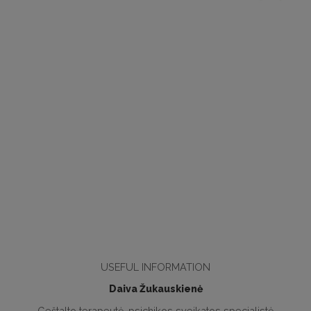
USEFUL INFORMATION
Daiva Žukauskienė
Geštalto terapeutė, psichikos sveikatos specialistė