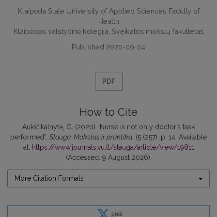
Klaipėda State University of Applied Sciences Faculty of
Health
Klaipėdos valstybinė kolegija, Sveikatos mokslų fakultetas
Published 2020-09-24
PDF
How to Cite
Aukštikalnytė, G. (2020) “Nurse is not only doctor’s task
performed”,
Slauga. Mokslas ir praktika
, (5 (257), p. 14. Available
at:
https://www.journals.vu.lt/slauga/article/view/19811
(Accessed: 9 August 2026).
More Citation Formats
post