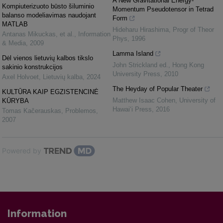
A New Gravitational Energy-
Kompiuterizuoto būsto šiluminio
Momentum Pseudotensor in Tetrad
balanso modeliavimas naudojant
Form
MATLAB
Hideharu Hirashima
,
Progr of Theor
Antanas Mikuckas, et al.
,
Information
Phys
,
1996
& Media
,
2009
Lamma Island
Dėl vienos lietuvių kalbos tikslo
John Strickland ed.
,
Hong Kong
sakinio konstrukcijos
University Press
,
2010
Axel Holvoet
,
Lietuvių kalba
,
2024
The Heyday of Popular Theater
KULTŪRA KAIP EGZISTENCINĖ
Matthew Isaac Cohen
,
University of
KŪRYBA
Hawai‘i Press
,
2016
Tomas Kačerauskas
,
Problemos
,
2007
Powered by
Information