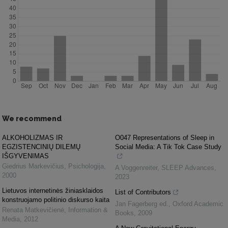
We recommend
ALKOHOLIZMAS IR
O047 Representations of Sleep in
EGZISTENCINIŲ DILEMŲ
Social Media: A Tik Tok Case Study
IŠGYVENIMAS
Giedrius Markevičius
,
Psichologija
,
A Voggenreiter
,
SLEEP Advances
,
2000
2023
Lietuvos internetinės žiniasklaidos
List of Contributors
konstruojamo politinio diskurso kaita
Jan Fagerberg ed.
,
Oxford Academic
Renata Matkevičienė
,
Information &
Books
,
2009
Media
,
2012