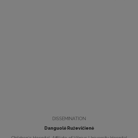
DISSEMINATION
Danguolė Ruževičienė
Children‘s Hospital, Affiliate of Vilnius University Hospital