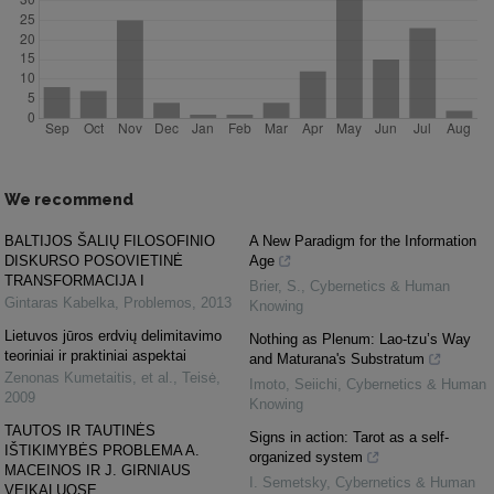
We recommend
BALTIJOS ŠALIŲ FILOSOFINIO
A New Paradigm for the Information
DISKURSO POSOVIETINĖ
Age
TRANSFORMACIJA I
Brier, S.
,
Cybernetics & Human
Gintaras Kabelka
,
Problemos
,
2013
Knowing
Lietuvos jūros erdvių delimitavimo
Nothing as Plenum: Lao-tzu’s Way
teoriniai ir praktiniai aspektai
and Maturana's Substratum
Zenonas Kumetaitis, et al.
,
Teisė
,
Imoto, Seiichi
,
Cybernetics & Human
2009
Knowing
TAUTOS IR TAUTINĖS
Signs in action: Tarot as a self-
IŠTIKIMYBĖS PROBLEMA A.
organized system
MACEINOS IR J. GIRNIAUS
I. Semetsky
,
Cybernetics & Human
VEIKALUOSE