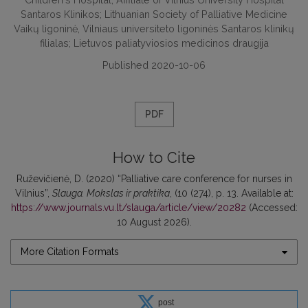
Santaros Klinikos; Lithuanian Society of Palliative Medicine
Vaikų ligoninė, Vilniaus universiteto ligoninės Santaros klinikų
filialas; Lietuvos paliatyviosios medicinos draugija
Published 2020-10-06
PDF
How to Cite
Ruževičienė, D. (2020) “Palliative care conference for nurses in
Vilnius”,
Slauga. Mokslas ir praktika
, (10 (274), p. 13. Available at:
https://www.journals.vu.lt/slauga/article/view/20282
(Accessed:
10 August 2026).
More Citation Formats
post