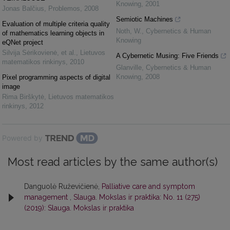
Knowing
,
2001
Jonas Balčius
,
Problemos
,
2008
Semiotic Machines
Evaluation of multiple criteria quality
Noth, W.
,
Cybernetics & Human
of mathematics learning objects in
Knowing
eQNet project
Silvija Sėrikovienė, et al.
,
Lietuvos
A Cybernetic Musing: Five Friends
matematikos rinkinys
,
2010
Glanville
,
Cybernetics & Human
Knowing
,
2008
Pixel programming aspects of digital
image
Rima Birškytė
,
Lietuvos matematikos
rinkinys
,
2012
Powered by
Most read articles by the same author(s)
Danguolė Ruževičienė,
Palliative care and symptom
management
,
Slauga. Mokslas ir praktika: No. 11 (275)
(2019): Slauga. Mokslas ir praktika