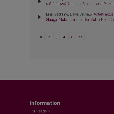
(282) (2020): Nursing. Science and Practi
Lina Gedrimė, Daiva Didvalė,
Aptarti aktu
Slauga. Mokslas ir praktika: Vol. 3 No. 3 (
1
2
3
4
>
>>
Information
For Readers