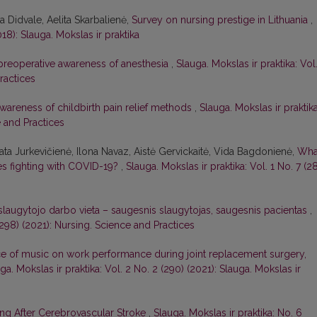
 Didvale, Aelita Skarbalienė,
Survey on nursing prestige in Lithuania
,
018): Slauga. Mokslas ir praktika
 preoperative awareness of anesthesia
,
Slauga. Mokslas ir praktika: Vol.
ractices
areness of childbirth pain relief methods
,
Slauga. Mokslas ir praktika
e and Practices
nata Jurkevičienė, Ilona Navaz, Aistė Gervickaitė, Vida Bagdonienė,
Wha
ses fighting with COVID-19?
,
Slauga. Mokslas ir praktika: Vol. 1 No. 7 (2
 slaugytojo darbo vieta – saugesnis slaugytojas, saugesnis pacientas
,
 (298) (2021): Nursing. Science and Practices
ce of music on work performance during joint replacement surgery,
ga. Mokslas ir praktika: Vol. 2 No. 2 (290) (2021): Slauga. Mokslas ir
ng After Cerebrovascular Stroke
,
Slauga. Mokslas ir praktika: No. 6