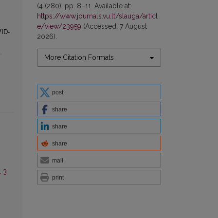
(4 (280), pp. 8–11. Available at:
https://www.journals.vu.lt/slauga/articl
e/view/23959
(Accessed: 7 August
VID-
2026).
,
More Citation Formats
post
share
share
share
mail
. 3
print