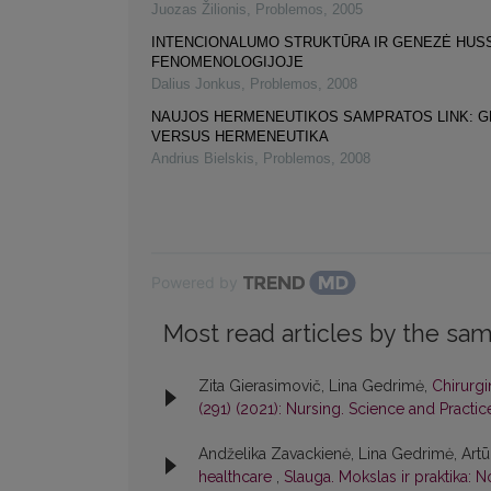
Juozas Žilionis
,
Problemos
,
2005
INTENCIONALUMO STRUKTŪRA IR GENEZĖ HUS
FENOMENOLOGIJOJE
Dalius Jonkus
,
Problemos
,
2008
NAUJOS HERMENEUTIKOS SAMPRATOS LINK: G
VERSUS HERMENEUTIKA
Andrius Bielskis
,
Problemos
,
2008
Powered by
Most read articles by the sam
Zita Gierasimovič, Lina Gedrimė,
Chirurg
(291) (2021): Nursing. Science and Practic
Andželika Zavackienė, Lina Gedrimė, Art
healthcare
,
Slauga. Mokslas ir praktika: No