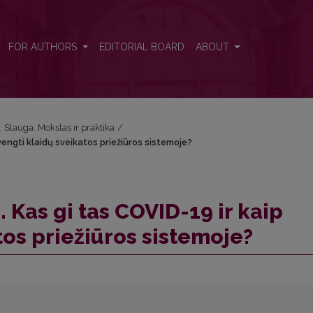
švengti klaidų sveikatos priežiūros sistemoje?
FOR AUTHORS
EDITORIAL BOARD
ABOUT
: Slauga. Mokslas ir praktika
/
engti klaidų sveikatos priežiūros sistemoje?
Kas gi tas COVID-19 ir kaip
tos priežiūros sistemoje?