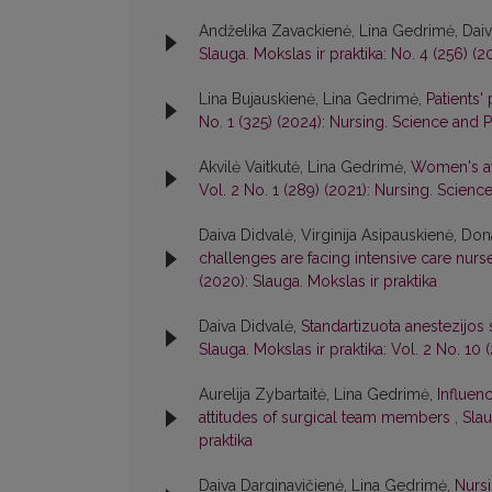
Andželika Zavackienė, Lina Gedrimė, Daiva
Slauga. Mokslas ir praktika: No. 4 (256) (2
Lina Bujauskienė, Lina Gedrimė,
Patients'
No. 1 (325) (2024): Nursing. Science and P
Akvilė Vaitkutė, Lina Gedrimė,
Women's aw
Vol. 2 No. 1 (289) (2021): Nursing. Scienc
Daiva Didvalė, Virginija Asipauskienė, Do
challenges are facing intensive care nur
(2020): Slauga. Mokslas ir praktika
Daiva Didvalė,
Standartizuota anestezijos
Slauga. Mokslas ir praktika: Vol. 2 No. 10
Aurelija Zybartaitė, Lina Gedrimė,
Influen
attitudes of surgical team members
,
Slau
praktika
Daiva Darginavičienė, Lina Gedrimė,
Nursi