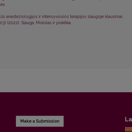
ces
alūs anesteziologijos ir intensyviosios terapijos slaugoje klausimai
,
303) (2022): Slauga. Mokslas ir praktika
La
Make a Submission