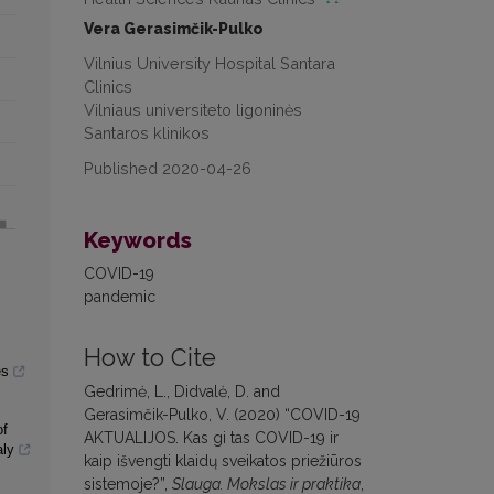
Vera Gerasimčik-Pulko
Vilnius University Hospital Santara
Clinics
Vilniaus universiteto ligoninės
Santaros klinikos
Published 2020-04-26
Keywords
COVID-19
pandemic
How to Cite
es
Gedrimė, L., Didvalė, D. and
Gerasimčik-Pulko, V. (2020) “COVID-19
of
AKTUALIJOS. Kas gi tas COVID-19 ir
aly
kaip išvengti klaidų sveikatos priežiūros
sistemoje?”,
Slauga. Mokslas ir praktika
,