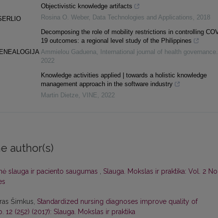
Objectivistic knowledge artifacts
Rosina O. Weber
,
Data Technologies and Applications
,
2018
SERLIO
Decomposing the role of mobility restrictions in controlling CO
19 outcomes: a regional level study of the Philippines
ENEALOGIJA
Ammielou Gaduena
,
International journal of health governance.
2022
Knowledge activities applied | towards a holistic knowledge
management approach in the software industry
Martin Dietze
,
VINE
,
2022
e author(s)
inė slauga ir paciento saugumas
,
Slauga. Mokslas ir praktika: Vol. 2 No
es
ūras Šimkus,
Standardized nursing diagnoses improve quality of
. 12 (252) (2017): Slauga. Mokslas ir praktika