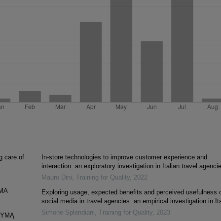
g care of
In-store technologies to improve customer experience and
interaction: an exploratory investigation in Italian travel agenci
Mauro Dini
,
Training for Quality
,
2022
MA
Exploring usage, expected benefits and perceived usefulness 
social media in travel agencies: an empirical investigation in It
Simone Splendiani
,
Training for Quality
,
2023
DYMĄ