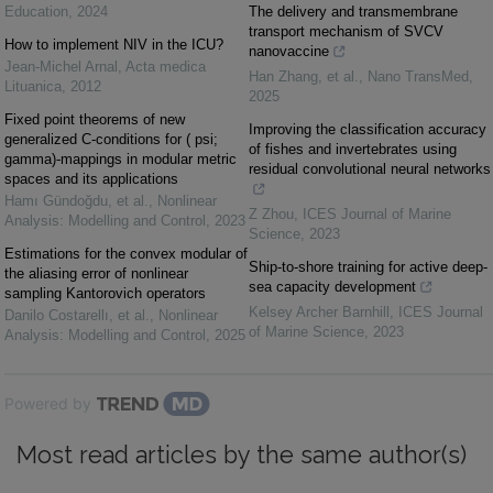
Education
,
2024
The delivery and transmembrane
transport mechanism of SVCV
How to implement NIV in the ICU?
nanovaccine
Jean-Michel Arnal
,
Acta medica
Han Zhang, et al.
,
Nano TransMed
,
Lituanica
,
2012
2025
Fixed point theorems of new
Improving the classification accuracy
generalized C-conditions for ( psi;
of fishes and invertebrates using
gamma)-mappings in modular metric
residual convolutional neural networks
spaces and its applications
Hamı Gündoğdu, et al.
,
Nonlinear
Z Zhou
,
ICES Journal of Marine
Analysis: Modelling and Control
,
2023
Science
,
2023
Estimations for the convex modular of
Ship-to-shore training for active deep-
the aliasing error of nonlinear
sea capacity development
sampling Kantorovich operators
Kelsey Archer Barnhill
,
ICES Journal
Danilo Costarellı, et al.
,
Nonlinear
of Marine Science
,
2023
Analysis: Modelling and Control
,
2025
Powered by
Most read articles by the same author(s)