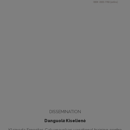
DISSEMINATION
Danguolė Kiselienė
Klaipeda Ernestas Galvanauskas vacational training centre