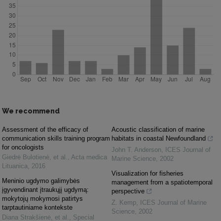
We recommend
Assessment of the efficacy of
Acoustic classification of marine
communication skills training program
habitats in coastal Newfoundland
for oncologists
John T. Anderson
,
ICES Journal of
Giedrė Bulotienė, et al.
,
Acta medica
Marine Science
,
2002
Lituanica
,
2016
Visualization for fisheries
Meninio ugdymo galimybės
management from a spatiotemporal
įgyvendinant įtraukųjį ugdymą:
perspective
mokytojų mokymosi patirtys
Z. Kemp
,
ICES Journal of Marine
tarptautiniame kontekste
Science
,
2002
Diana Strakšienė, et al.
,
Special