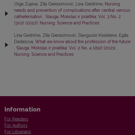
Olga Zujeva, Zita Gierasimovič, Lina Giedrimė,
Nursing
needs and prevention of complications after central venous
catheterisation
,
Slauga. Mokslas ir praktika: Vol. 3 No. 2
(302) (2022): Nursing. Science and Practices
Lina Gedrimė, Zita Gierasimovič, Danguolė Kisielienė, Egita
Dadašova,
What we know about the profession of the future
,
Slauga. Mokslas ir praktika: Vol. 2 No. 4 (292) (2021):
Nursing. Science and Practices
Information
For Readers
For Authors
For Librarians