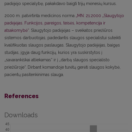
padėjėjo specialybę, pakakdavo baigti trijų mėnesių kursus.
2000 m. patvirtinta medicinos norma
„MN: 21:2000 „Slaugytojo
padėjėjas. Funkcijos, pareigos, teisės, kompetencija ir
atsakomybė“
. Slaugytojo padėjėjas – sveikatos priežiūros
sistemos darbuotojas, padedantis slaugos specialistui suteikti
kvalifikuotas slaugos paslaugas. Slaugytojo padėjėjas, baigęs
studijas, įgyja daug funkcijų, kurios yra suskirstytos į
„savarankiškai atliekamas“ ir į „darbą slaugos specialisto
priežiūroje“. Dirbant komandoje turėtų gerėti slaugos kokybė,
pacientų pasitenkinimas slauga.
References
Downloads