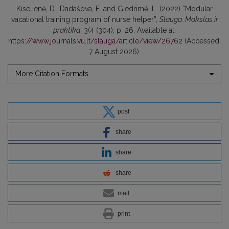
Kiselienė, D., Dadašova, E. and Giedrimė, L. (2022) “Modular
vacational training program of nurse helper”,
Slauga. Mokslas ir
praktika
, 3(4 (304), p. 26. Available at:
https://www.journals.vu.lt/slauga/article/view/26762
(Accessed:
7 August 2026).
More Citation Formats
post
share
share
share
mail
print