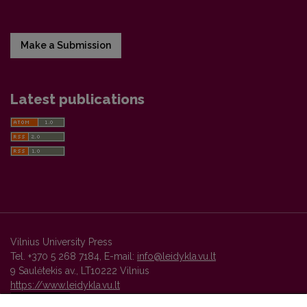
Make a Submission
Latest publications
Vilnius University Press
Tel. +370 5 268 7184, E-mail:
info@leidykla.vu.lt
9 Saulėtekis av., LT10222 Vilnius
https://www.leidykla.vu.lt