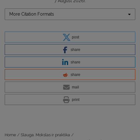
7 August 2026).
More Citation Formats
post
share
share
share
mail
print
Home
/
Slauga. Mokslas ir praktika
/