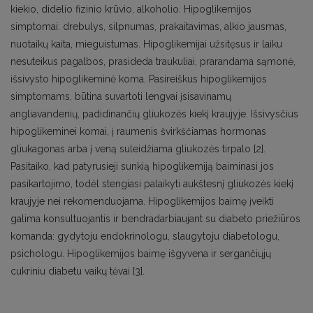
kiekio, didelio fizinio krūvio, alkoholio. Hipoglikemijos
simptomai: drebulys, silpnumas, prakaitavimas, alkio jausmas,
nuotaikų kaita, mieguistumas. Hipoglikemijai užsitęsus ir laiku
nesuteikus pagalbos, prasideda traukuliai, prarandama sąmonė,
išsivysto hipoglikeminė koma. Pasireiškus hipoglikemijos
simptomams, būtina suvartoti lengvai įsisavinamų
angliavandenių, padidinančių gliukozės kiekį kraujyje. Išsivysčius
hipoglikeminei komai, į raumenis švirkščiamas hormonas
gliukagonas arba į veną suleidžiama gliukozės tirpalo [2].
Pasitaiko, kad patyrusieji sunkią hipoglikemiją baiminasi jos
pasikartojimo, todėl stengiasi palaikyti aukštesnį gliukozės kiekį
kraujyje nei rekomenduojama. Hipoglikemijos baimę įveikti
galima konsultuojantis ir bendradarbiaujant su diabeto priežiūros
komanda: gydytoju endokrinologu, slaugytoju diabetologu,
psichologu. Hipoglikemijos baimę išgyvena ir sergančiųjų
cukriniu diabetu vaikų tėvai [3].