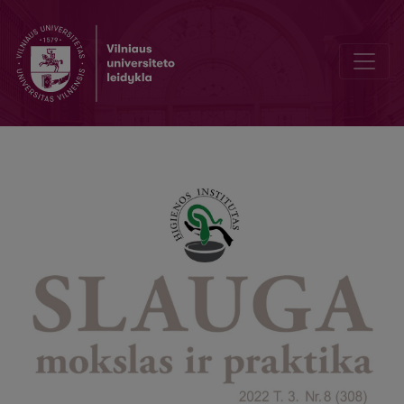
Hipoglikemija, sergant cukriniu diabetu