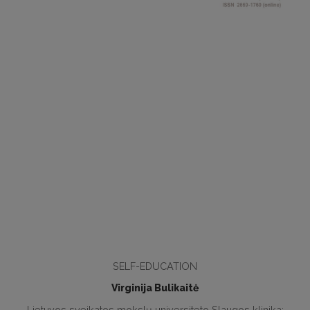
SELF-EDUCATION
Virginija Bulikaitė
Lietuvos sveikatos mokslų universiteto Slaugos klinika;