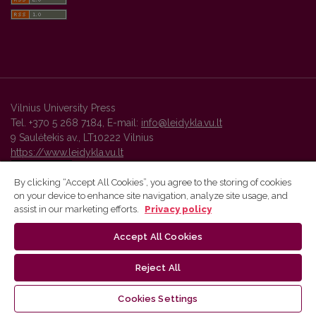
Vilnius University Press
Tel. +370 5 268 7184, E-mail:
info@leidykla.vu.lt
9 Saulėtekis av., LT10222 Vilnius
https://www.leidykla.vu.lt
By clicking “Accept All Cookies”, you agree to the storing of cookies
on your device to enhance site navigation, analyze site usage, and
Vilnius University Press platform and metadata are distributed by
assist in our marketing efforts.
Privacy policy
Creative Commons International License
.
Accept All Cookies
Reject All
Cookies Settings