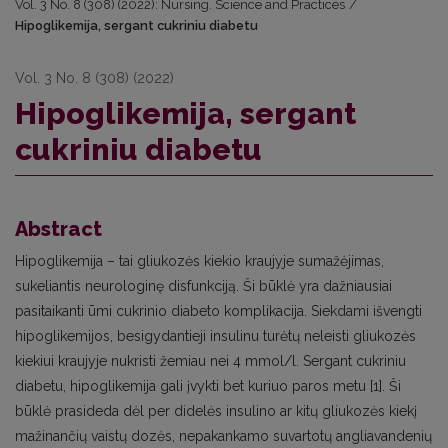
Vol. 3 No. 8 (308) (2022): Nursing. Science and Practices
/
Hipoglikemija, sergant cukriniu diabetu
Vol. 3 No. 8 (308) (2022)
Hipoglikemija, sergant
cukriniu diabetu
Abstract
Hipoglikemija – tai gliukozės kiekio kraujyje sumažėjimas,
sukeliantis neurologinę disfunkciją. Ši būklė yra dažniausiai
pasitaikanti ūmi cukrinio diabeto komplikacija. Siekdami išvengti
hipoglikemijos, besigydantieji insulinu turėtų neleisti gliukozės
kiekiui kraujyje nukristi žemiau nei 4 mmol/l. Sergant cukriniu
diabetu, hipoglikemija gali įvykti bet kuriuo paros metu [1]. Ši
būklė prasideda dėl per didelės insulino ar kitų gliukozės kiekį
mažinančių vaistų dozės, nepakankamo suvartotų angliavandenių