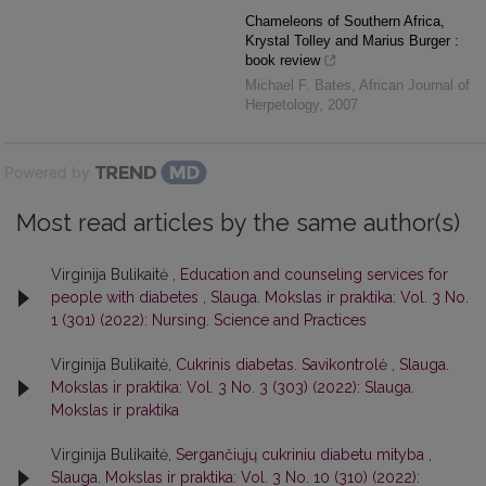
Chameleons of Southern Africa,
Krystal Tolley and Marius Burger :
book review
Michael F. Bates
,
African Journal of
Herpetology
,
2007
Powered by
Most read articles by the same author(s)
Virginija Bulikaitė ,
Education and counseling services for
people with diabetes
,
Slauga. Mokslas ir praktika: Vol. 3 No.
1 (301) (2022): Nursing. Science and Practices
Virginija Bulikaitė,
Cukrinis diabetas. Savikontrolė
,
Slauga.
Mokslas ir praktika: Vol. 3 No. 3 (303) (2022): Slauga.
Mokslas ir praktika
Virginija Bulikaitė,
Sergančiųjų cukriniu diabetu mityba
,
Slauga. Mokslas ir praktika: Vol. 3 No. 10 (310) (2022):