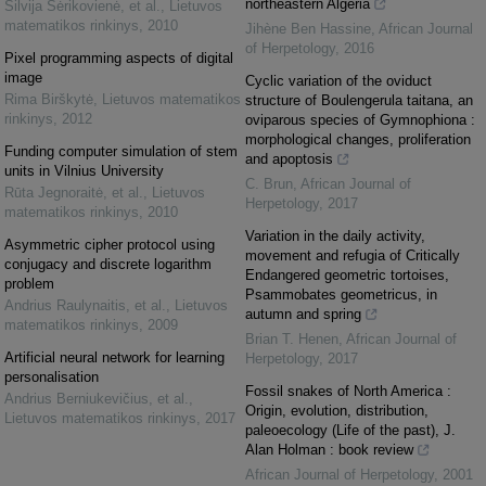
northeastern Algeria
Silvija Sėrikovienė, et al.
,
Lietuvos
matematikos rinkinys
,
2010
Jihène Ben Hassine
,
African Journal
of Herpetology
,
2016
Pixel programming aspects of digital
image
Cyclic variation of the oviduct
Rima Birškytė
,
Lietuvos matematikos
structure of Boulengerula taitana, an
rinkinys
,
2012
oviparous species of Gymnophiona :
morphological changes, proliferation
Funding computer simulation of stem
and apoptosis
units in Vilnius University
C. Brun
,
African Journal of
Rūta Jegnoraitė, et al.
,
Lietuvos
Herpetology
,
2017
matematikos rinkinys
,
2010
Variation in the daily activity,
Asymmetric cipher protocol using
movement and refugia of Critically
conjugacy and discrete logarithm
Endangered geometric tortoises,
problem
Psammobates geometricus, in
Andrius Raulynaitis, et al.
,
Lietuvos
autumn and spring
matematikos rinkinys
,
2009
Brian T. Henen
,
African Journal of
Artificial neural network for learning
Herpetology
,
2017
personalisation
Fossil snakes of North America :
Andrius Berniukevičius, et al.
,
Origin, evolution, distribution,
Lietuvos matematikos rinkinys
,
2017
paleoecology (Life of the past), J.
Alan Holman : book review
African Journal of Herpetology
,
2001