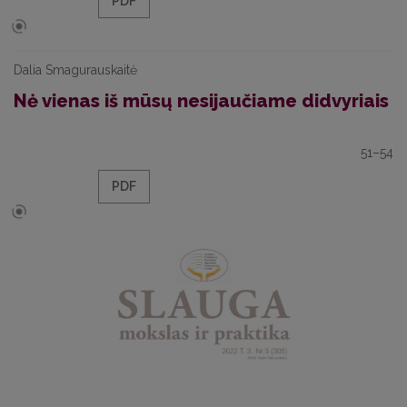
PDF
Dalia Smagurauskaitė
Nė vienas iš mūsų nesijaučiame didvyriais
51–54
PDF