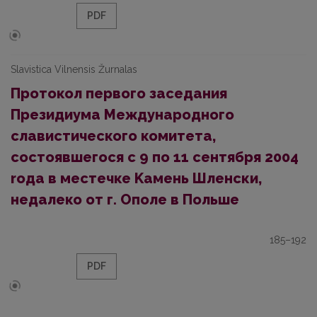
PDF
Slavistica Vilnensis Žurnalas
Протокол пepвoгo заседания
Президиума Международногo
славистическогo комитета,
состоявшегoся с 9 по 11 сентября 2004
roда в местечке Kaмeнь Шленски,
недалеко от г. Ополе в Польше
185–192
PDF