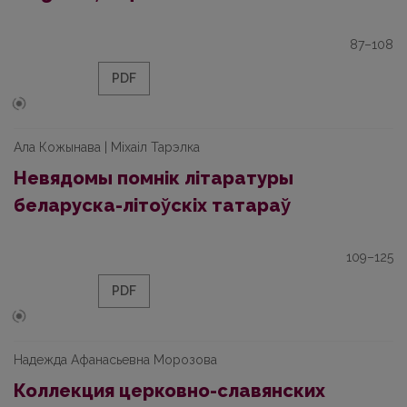
87–108
PDF
Ала Кожынава | Міхаіл Тарэлка
Невядомы помнік літаратуры
беларуска-літоy̆скіх татараy̆
109–125
PDF
Надежда Афанасьевна Морозова
Коллекция церковно-славянских