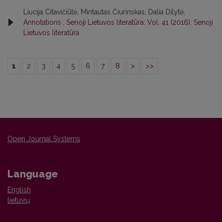
Liucija Citavičiūtė, Mintautas Čiurinskas, Dalia Dilytė,
Annotations
,
Senoji Lietuvos literatūra: Vol. 41 (2016): Senoji
Lietuvos literatūra
1
2
3
4
5
6
7
8
>
>>
Open Journal Systems
Language
English
lietuvių