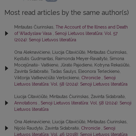
Most read articles by the same author(s)
Mintautas Čiurinskas,
The Account of the Illness and Death
of Wladyslaw Vasa
,
Senoji Lietuvos literatūra: Vol. 57
(2024): Senoji Lietuvos literatūra
Ona Aleknavičienė, Liucija Citavičiūtė, Mintautas Čiurinskas,
Kęstutis Gudmantas, Raimonda Meyer-Ravaitytė, Simona
Mocejūnaitė- Vaitkienė, Jūratė Pajėdienė, Kotryna Rekašiūtė,
Žavinta Sidabraitė, Tadas Šaulys, Eleonora Terleckienė,
Viktorija Vaitkevičiūtė Verbickienė,
Chronicle
,
Senoji
Lietuvos literatūra: Vol. 58 (2024): Senoji Lietuvos literatūra
Liucija Citavičiūtė, Mintautas Čiurinskas, Žavinta Sidabraitė,
Annotations
,
Senoji Lietuvos literatūra: Vol. 58 (2024): Senoji
Lietuvos literatūra
Ona Aleknavičienė, Liucija Citavičiūtė, Mintautas Čiurinskas,
Nijolė Raudytė, Žavinta Sidabraitė,
Chronicle
,
Senoji
Lietuvos literatūra: Vol. 46 (2018): Senoji Lietuvos literatūra