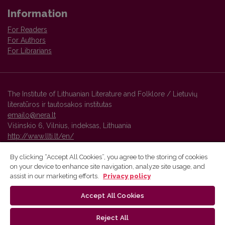
Information
For Readers
For Authors
For Librarians
The Institute of Lithuanian Literature and Folklore / Lietuvių
literatūros ir tautosakos institutas
emailo@nera.lt
Višinskio 6, Vilnius, indeksas, Lithuania
http://www.llti.lt/en/
By clicking “Accept All Cookies”, you agree to the storing of cookies
on your device to enhance site navigation, analyze site usage, and
Vilnius University Press platform and metadata are distributed by
assist in our marketing efforts.
Privacy policy
Creative Commons International License
.
Accept All Cookies
Reject All