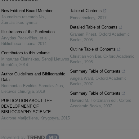
New Editorial Board Member
Table of Contents
Journalism research No.
,
Endocrinology
,
2017
Žurnalistikos tyrimai
Detailed Table of Contents
Illustrations of the Publication
Graham Priest
,
Oxford Academic
Arvydas Pacevičius, et al.
,
Books
,
2005
Bibliotheca Lituana
,
2014
Outline Table of Contents
Contributors to this volume
Christian von Bar
,
Oxford Academic
Mintautas Čiurinskas
,
Senoji Lietuvos
Books
,
1998
literatūra
,
2014
Summary Table of Contents
Author Guidelines and Bibliographic
Angela Ward
,
Oxford Academic
Data
Books
,
2007
Narimantas Evaldas Samalavičius
,
Lietuvos chirurgija
,
2019
Summary Table of Contents
Howard M. Holtzmann ed.
,
Oxford
PUBLICATION ABOUT THE
Academic Books
,
2007
DEVELOPMENT OF
BIBLIOGRAPHY SCIENCE
Audronė Matijošienė
,
Knygotyra
,
2015
Powered by