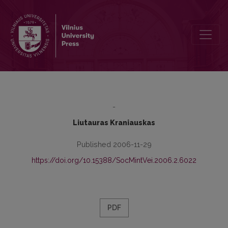
Ethnomethodology in Lithuanian, or Oh, Harold, Mon Amour!
-
Liutauras Kraniauskas
Published 2006-11-29
https://doi.org/10.15388/SocMintVei.2006.2.6022
PDF