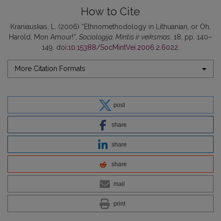
How to Cite
Kraniauskas, L. (2006) “Ethnomethodology in Lithuanian, or Oh,
Harold, Mon Amour!”,
Sociologija. Mintis ir veiksmas
, 18, pp. 140–
149. doi:
10.15388/SocMintVei.2006.2.6022
.
More Citation Formats
post
share
share
share
mail
print