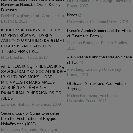
Linnell Secomb
,
Edinburgh University
Review on Neonatal Cystic Kidney
Press
,
2007
Diseases
Notes
Dovilė Ruzgienė, et al.
,
Acta medica
Lituanica
,
2021
University of California Press
,
2018
KOMPENSACIJA IŠ VOKIETIJOS
Duras’s Aurélia Steiner and the Ethics
UŽ PRIVERČIAMĄJĮ DARBĄ
of Cinematic Form
ANTROJOPASAULINIO KARO METU
Vanessa Brutsche
,
French Studies
,
EUROPOS ŽMOGAUS TEISIŲ
2020
TEISMO PRAKTIKOJE
Alain Resnais and the Mise en Scène
Nika Bruskina
,
Teisė
,
2013
of Two
APIE KLASIKINĘ IR NEKLASIKINĘ
Alex Ling
,
Edinburgh University
SĄVOKŲ DARYBĄ SOCIALINIUOSE
Press
,
2010
IR KULTŪROS MOKSLUOSE:
MINIMALŪS IR MAKSIMALŪS
Of Scars, Smiles and Past-Future
APIBRĖŽIMAI, ŠEIMINIAI
Signs
PANAŠUMAI IR NERAIŠKIOSIOS
Nadine Boljkovac
,
Edinburgh
AIBĖS
University Press
,
2013
Zenonas Norkus
,
Problemos
,
2009
Second Copy of Suma Evangelijų
from the First Edition of Knygos
Nobažnystės (1653)
Mindaugas Šinkūnas
,
Knygotyra
,