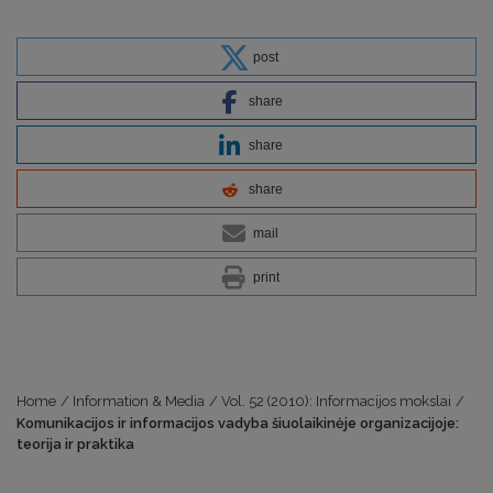
post
share
share
share
mail
print
Home
/
Information & Media
/
Vol. 52 (2010): Informacijos mokslai
/
Komunikacijos ir informacijos vadyba šiuolaikinėje organizacijoje:
teorija ir praktika