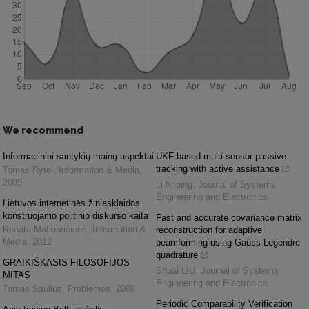
We recommend
Informaciniai santykių mainų aspektai
UKF-based multi-sensor passive
tracking with active assistance
Tomas Rytel
,
Information & Media
,
2009
Li Anping
,
Journal of Systems
Engineering and Electronics
Lietuvos internetinės žiniasklaidos
konstruojamo politinio diskurso kaita
Fast and accurate covariance matrix
Renata Matkevičienė
,
Information &
reconstruction for adaptive
Media
,
2012
beamforming using Gauss-Legendre
quadrature
GRAIKIŠKASIS FILOSOFIJOS
Shuai LIU
,
Journal of Systems
MITAS
Engineering and Electronics
Tomas Saulius
,
Problemos
,
2008
Periodic Comparability Verification