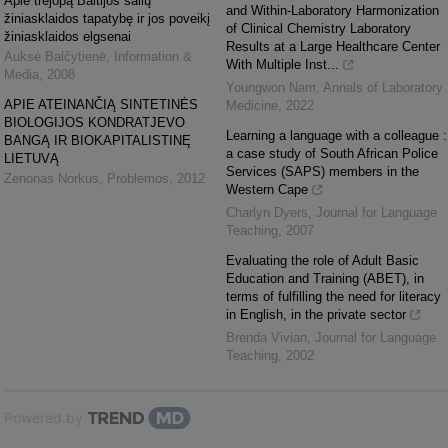
Apie trejopą Baltijos šalių
and Within-Laboratory Harmonization
žiniasklaidos tapatybę ir jos poveikį
of Clinical Chemistry Laboratory
žiniasklaidos elgsenai
Results at a Large Healthcare Center
Auksė Balčytienė
,
Information &
With Multiple Inst...
Media
,
2008
Youngwon Nam
,
Annals of Laboratory
APIE ATEINANČIĄ SINTETINĖS
Medicine
,
2022
BIOLOGIJOS KONDRATJEVO
Learning a language with a colleague :
BANGĄ IR BIOKAPITALISTINĘ
a case study of South African Police
LIETUVĄ
Services (SAPS) members in the
Zenonas Norkus
,
Problemos
,
2012
Western Cape
Charlyn Dyers
,
Journal for Language
Teaching
,
2007
Evaluating the role of Adult Basic
Education and Training (ABET), in
terms of fulfilling the need for literacy
in English, in the private sector
Brenda Vivian
,
Journal for Language
Teaching
,
2002
Powered by