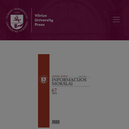
Komunikacijos ir informacijos vadyba šiuolaikinėje organizacijoje: teo