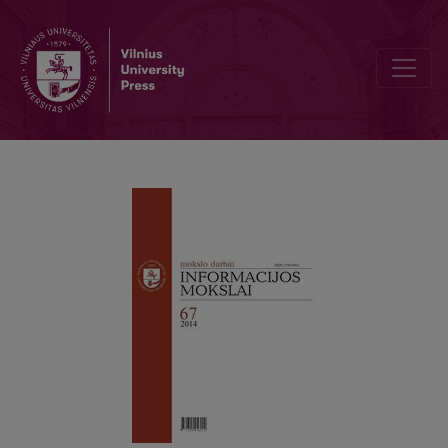
Lietuvos viešųjų bibliotekų įtaka informacinių technologijų sklaidai