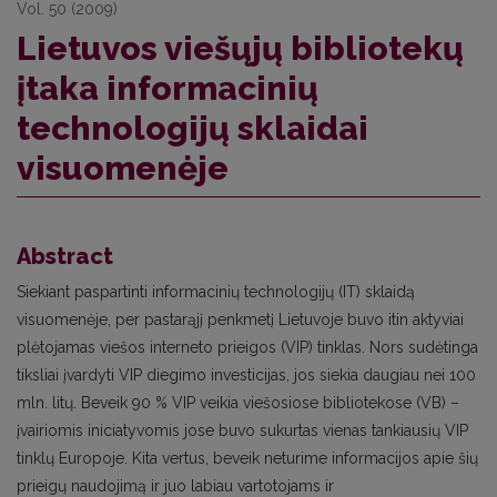
Vol. 50 (2009)
Lietuvos viešųjų bibliotekų
įtaka informacinių
technologijų sklaidai
visuomenėje
Abstract
Siekiant paspartinti informacinių technologijų (IT) sklaidą
visuomenėje, per pastarąjį penkmetį Lietuvoje buvo itin aktyviai
plėtojamas viešos interneto prieigos (VIP) tinklas. Nors sudėtinga
tiksliai įvardyti VIP diegimo investicijas, jos siekia daugiau nei 100
mln. litų. Beveik 90 % VIP veikia viešosiose bibliotekose (VB) –
įvairiomis iniciatyvomis jose buvo sukurtas vienas tankiausių VIP
tinklų Europoje. Kita vertus, beveik neturime informacijos apie šių
prieigų naudojimą ir juo labiau vartotojams ir