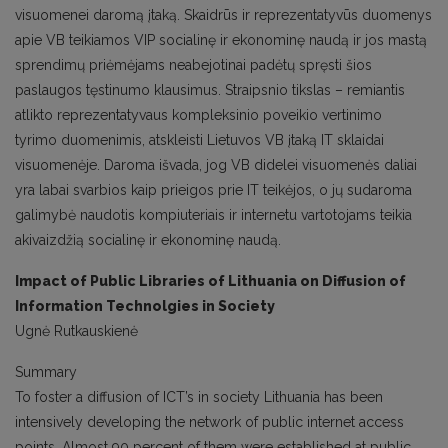
visuomenei daromą įtaką. Skaidrūs ir reprezentatyvūs duomenys
apie VB teikiamos VIP socialinę ir ekonominę naudą ir jos mastą
sprendimų priėmėjams neabejotinai padėtų spręsti šios
paslaugos tęstinumo klausimus. Straipsnio tikslas – remiantis
atlikto reprezentatyvaus kompleksinio poveikio vertinimo
tyrimo duomenimis, atskleisti Lietuvos VB įtaką IT sklaidai
visuomenėje. Daroma išvada, jog VB didelei visuomenės daliai
yra labai svarbios kaip prieigos prie IT teikėjos, o jų sudaroma
galimybė naudotis kompiuteriais ir internetu vartotojams teikia
akivaizdžią socialinę ir ekonominę naudą.
Impact of Public Libraries of Lithuania on Diffusion of
Information Technolgies in Society
Ugnė Rutkauskienė
Summary
To foster a diffusion of ICT’s in society Lithuania has been
intensively developing the network of public internet access
points. Almost 90 percent of them were established at public