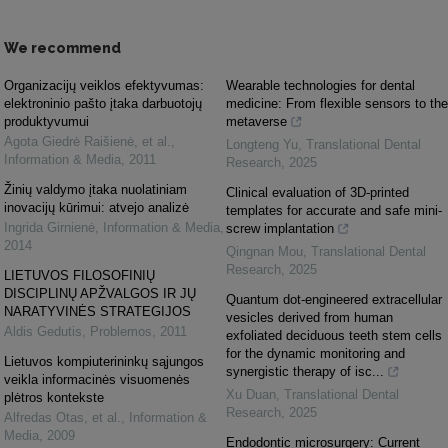
We recommend
Organizacijų veiklos efektyvumas:
Wearable technologies for dental
elektroninio pašto įtaka darbuotojų
medicine: From flexible sensors to the
produktyvumui
metaverse
Agota Giedrė Raišienė, et al.
,
Longteng Yu
,
Translational Dental
Information & Media
,
2011
Research
,
2025
Žinių valdymo įtaka nuolatiniam
Clinical evaluation of 3D-printed
inovacijų kūrimui: atvejo analizė
templates for accurate and safe mini-
Ingrida Girnienė
,
Information & Media
,
screw implantation
2014
Qingnan Mou
,
Translational Dental
Research
,
2025
LIETUVOS FILOSOFINIŲ
DISCIPLINŲ APŽVALGOS IR JŲ
Quantum dot-engineered extracellular
NARATYVINĖS STRATEGIJOS
vesicles derived from human
Aldis Gedutis
,
Problemos
,
2011
exfoliated deciduous teeth stem cells
for the dynamic monitoring and
Lietuvos kompiuterininkų sąjungos
synergistic therapy of isc...
veikla informacinės visuomenės
Xu Duan
,
Translational Dental
plėtros kontekste
Research
,
2025
Alfredas Otas, et al.
,
Information &
Media
,
2009
Endodontic microsurgery: Current