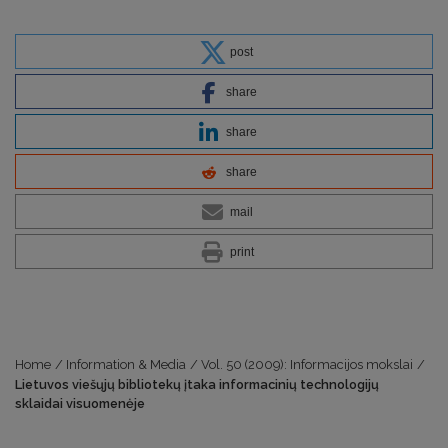
post
share
share
share
mail
print
Home
/
Information & Media
/
Vol. 50 (2009): Informacijos mokslai
/
Lietuvos viešųjų bibliotekų įtaka informacinių technologijų
sklaidai visuomenėje