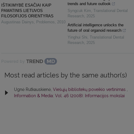
trends and future outlook
IŠTIKIMYBĖ ESAČIAI KAIP
PAMATINIS LIETUVOS
Syngcuk Kim
,
Translational Dental
FILOSOFIJOS ORIENTYRAS
Research
,
2025
Augustinas Dainys
,
Problemos
,
2010
Artificial intelligence unlocks the
future of oral organoid research
Yinghui Shi
,
Translational Dental
Research
,
2025
Powered by
Most read articles by the same author(s)
Ugnė Rutkauskienė,
Viešųjų bibliotekų poveikio vertinimas
,
Information & Media: Vol. 46 (2008): Informacijos mokslai