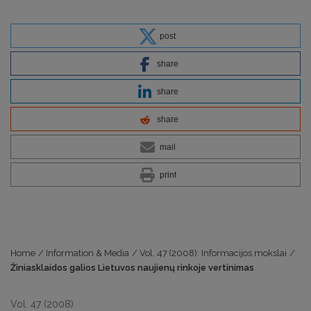
post
share
share
share
mail
print
Home
/
Information & Media
/
Vol. 47 (2008): Informacijos mokslai
/
Žiniasklaidos galios Lietuvos naujienų rinkoje vertinimas
Vol. 47 (2008)