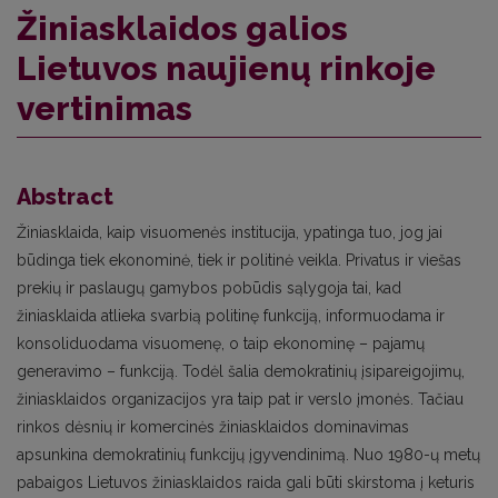
Žiniasklaidos galios
Lietuvos naujienų rinkoje
vertinimas
Abstract
Žiniasklaida, kaip visuomenės institucija, ypatinga tuo, jog jai
būdinga tiek ekonominė, tiek ir politinė veikla. Privatus ir viešas
prekių ir paslaugų gamybos pobūdis sąlygoja tai, kad
žiniasklaida atlieka svarbią politinę funkciją, informuodama ir
konsoliduodama visuomenę, o taip ekonominę – pajamų
generavimo – funkciją. Todėl šalia demokratinių įsipareigojimų,
žiniasklaidos organizacijos yra taip pat ir verslo įmonės. Tačiau
rinkos dėsnių ir komercinės žiniasklaidos dominavimas
apsunkina demokratinių funkcijų įgyvendinimą. Nuo 1980-ų metų
pabaigos Lietuvos žiniasklaidos raida gali būti skirstoma į keturis