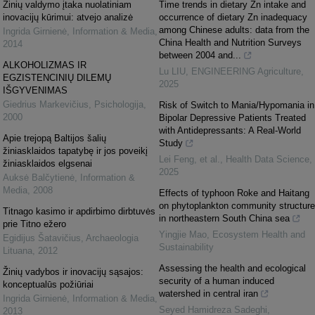
Žinių valdymo įtaka nuolatiniam
Time trends in dietary Zn intake and
inovacijų kūrimui: atvejo analizė
occurrence of dietary Zn inadequacy
among Chinese adults: data from the
Ingrida Girnienė
,
Information & Media
,
China Health and Nutrition Surveys
2014
between 2004 and...
ALKOHOLIZMAS IR
Lu LIU
,
ENGINEERING Agriculture
,
EGZISTENCINIŲ DILEMŲ
2025
IŠGYVENIMAS
Giedrius Markevičius
,
Psichologija
,
Risk of Switch to Mania/Hypomania in
2000
Bipolar Depressive Patients Treated
with Antidepressants: A Real-World
Apie trejopą Baltijos šalių
Study
žiniasklaidos tapatybę ir jos poveikį
Lei Feng, et al.
,
Health Data Science
,
žiniasklaidos elgsenai
2025
Auksė Balčytienė
,
Information &
Media
,
2008
Effects of typhoon Roke and Haitang
on phytoplankton community structure
Titnago kasimo ir apdirbimo dirbtuvės
in northeastern South China sea
prie Titno ežero
Yingjie Mao
,
Ecosystem Health and
Egidijus Šatavičius
,
Archaeologia
Sustainability
Lituana
,
2012
Assessing the health and ecological
Žinių vadybos ir inovacijų sąsajos:
security of a human induced
konceptualūs požiūriai
watershed in central iran
Ingrida Girnienė
,
Information & Media
,
Seyed Hamidreza Sadeghi
,
2013