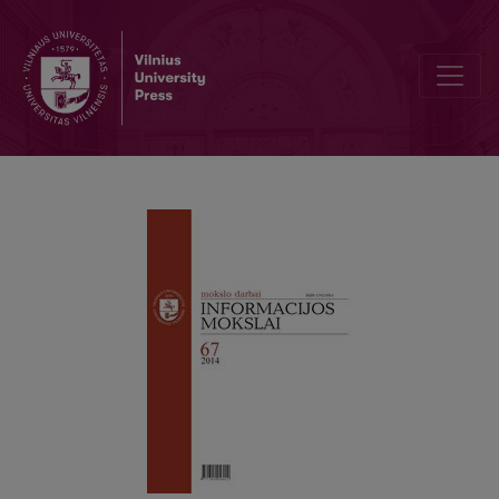
Žiniasklaidos galios Lietuvos naujienų rinkoje vertinimas