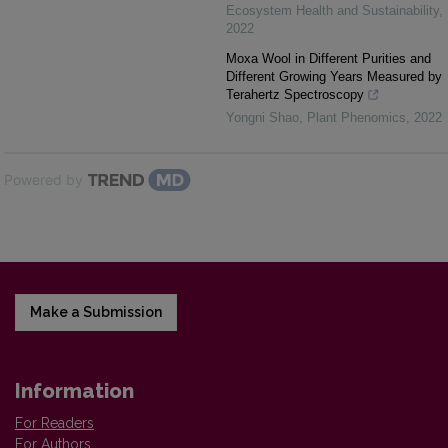
Ecosystem Health and Sustainability
,
2022
Moxa Wool in Different Purities and
Different Growing Years Measured by
Terahertz Spectroscopy
Yongni Shao
,
Plant Phenomics
,
2022
Powered by
Make a Submission
Information
For Readers
For Authors