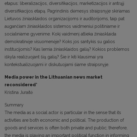
etapus: liberalizacijos, diversifikacijos, marketizacijos ir antrąjį
diversifikacijos etapą. Pagrindinis dėmesys straipsnyje skiriamas
Lietuvos žiniasklaidos organizacijoms ir auditorijoms, taip pat
augančiam žiniasklaidos sistemos vaidmeniui politiniame ir
socialiniame gyvenime. Kokį vaidmenį atlieka žiniasklaida
demokratinėje visuomenėje? Koks jos santykis su galios
institucijomis? Kas lemia žiniasklaidos galią? Kokios problemos
iškyla realizuojant šią galią? Šie ir kiti klausimai yra
kontekstualizuojami ir diskutuojami šiame straipsnyje.
Media power in the Lithuanian news market
reconsidered*
Kristina Juraitė
Summary
The media as a social actor is particular in the sense that its
activities are both economic and political. The production of
goods and services is often both private and public; therefore,
the media is playing an important political function in informing