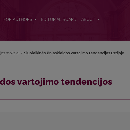
joje
FOR AUTHORS
EDITORIAL BOARD
ABOUT
ijos mokslai
/
Šiuolaikinės žiniasklaidos vartojimo tendencijos Estijoje
idos vartojimo tendencijos