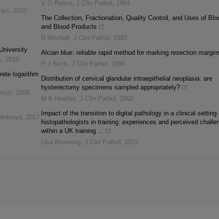
V O Rotimi
,
J Clin Pathol
,
1984
inys
,
2010
The Collection, Fractionation, Quality Control, and Uses of Blo
and Blood Products
R Mitchell
,
J Clin Pathol
,
1982
University
Alcian blue: reliable rapid method for marking resection margin
s
,
2010
P J Birch
,
J Clin Pathol
,
1990
rete logarithm
Distribution of cervical glandular intraepithelial neoplasia: are
hysterectomy specimens sampled appropriately?
inys
,
2009
M K Heatley
,
J Clin Pathol
,
2002
Impact of the transition to digital pathology in a clinical setting
rinkinys
,
2017
histopathologists in training: experiences and perceived challe
within a UK training ...
Lisa Browning
,
J Clin Pathol
,
2022