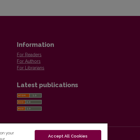
Information
For Readers
For Authors
For Librarians
Latest publications
 on your
Accept All Cookies
our