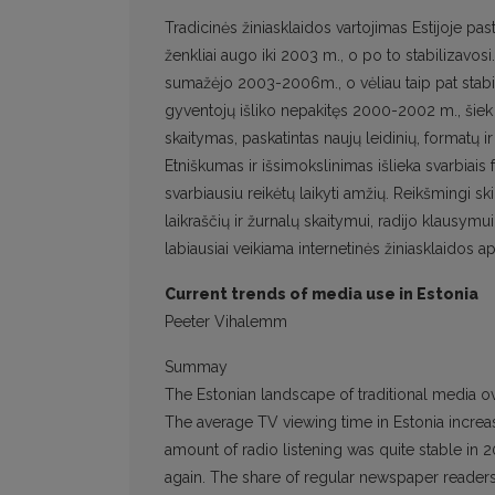
Tradicinės žiniasklaidos vartojimas Estijoje pas
ženkliai augo iki 2003 m., o po to stabilizavo
sumažėjo 2003-2006m., o vėliau taip pat stabili
gyventojų išliko nepakitęs 2000-2002 m., šiek 
skaitymas, paskatintas naujų leidinių, formatų
Etniškumas ir išsimokslinimas išlieka svarbiais 
svarbiausiu reikėtų laikyti amžių. Reikšmingi sk
laikraščių ir žurnalų skaitymui, radijo klausymu
labiausiai veikiama internetinės žiniasklaidos a
Current trends of media use in Estonia
Peeter Vihalemm
Summay
The Estonian landscape of traditional media ove
The average TV viewing time in Estonia increas
amount of radio listening was quite stable in
again. The share of regular newspaper reader