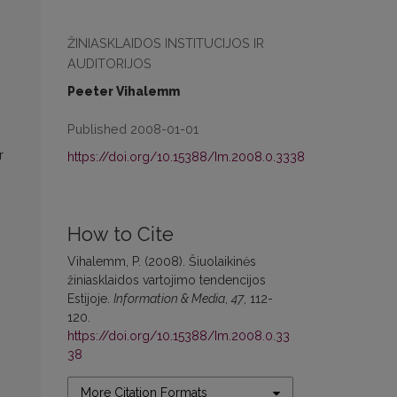
ŽINIASKLAIDOS INSTITUCIJOS IR
AUDITORIJOS
Peeter Vihalemm
Published 2008-01-01
r
https://doi.org/10.15388/Im.2008.0.3338
How to Cite
Vihalemm, P. (2008). Šiuolaikinės
žiniasklaidos vartojimo tendencijos
Estijoje.
Information & Media
,
47
, 112-
120.
https://doi.org/10.15388/Im.2008.0.33
38
More Citation Formats