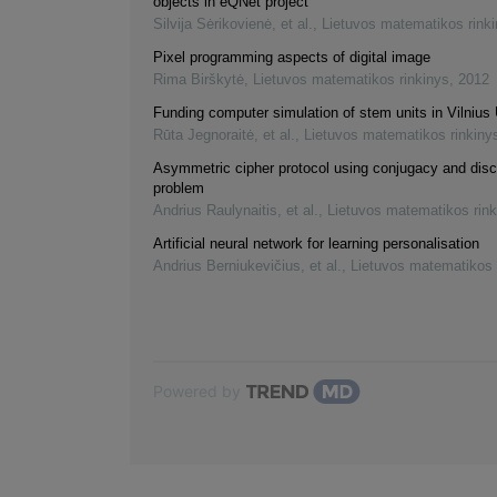
objects in eQNet project
Silvija Sėrikovienė, et al.
,
Lietuvos matematikos rink
Pixel programming aspects of digital image
Rima Birškytė
,
Lietuvos matematikos rinkinys
,
2012
Funding computer simulation of stem units in Vilnius 
Rūta Jegnoraitė, et al.
,
Lietuvos matematikos rinkiny
Asymmetric cipher protocol using conjugacy and disc
problem
Andrius Raulynaitis, et al.
,
Lietuvos matematikos rink
Artificial neural network for learning personalisation
Andrius Berniukevičius, et al.
,
Lietuvos matematikos 
Powered by