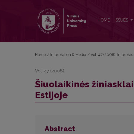
Šiuolaikinės žiniasklaidos vartojimo tendencijos Esti
HOME
ISSUES
Home
/
Information & Media
/
Vol. 47 (2008): Informac
Vol. 47 (2008)
Šiuolaikinės žiniaskla
Estijoje
Abstract