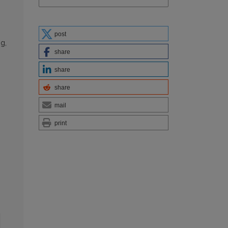
post
g,
share
share
share
mail
print