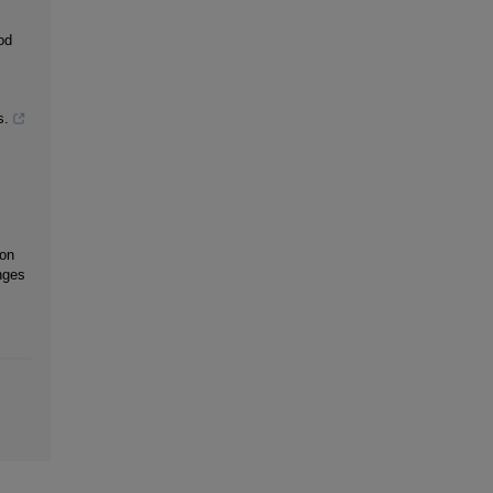
od
s.
 on
nges