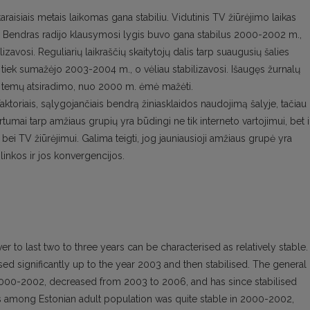
taraisiais metais laikomas gana stabiliu. Vidutinis TV žiūrėjimo laikas
si. Bendras radijo klausymosi lygis buvo gana stabilus 2000-2002 m.,
zavosi. Reguliarių laikraščių skaitytojų dalis tarp suaugusių šalies
tiek sumažėjo 2003-2004 m., o vėliau stabilizavosi. Išaugęs žurnalų
 ir temų atsiradimo, nuo 2000 m. ėmė mažėti.
faktoriais, sąlygojančiais bendrą žiniasklaidos naudojimą šalyje, tačiau
irtumai tarp amžiaus grupių yra būdingi ne tik interneto vartojimui, bet i
i bei TV žiūrėjimui. Galima teigti, jog jauniausioji amžiaus grupė yra
plinkos ir jos konvergencijos.
r to last two to three years can be characterised as relatively stable.
ed significantly up to the year 2003 and then stabilised. The general
 2000-2002, decreased from 2003 to 2006, and has since stabilised
s among Estonian adult population was quite stable in 2000-2002,