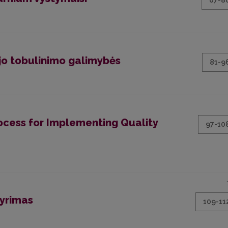
67-8
 jo tobulinimo galimybės
81-9
ess for Implementing Quality
97-10
yrimas
109-11