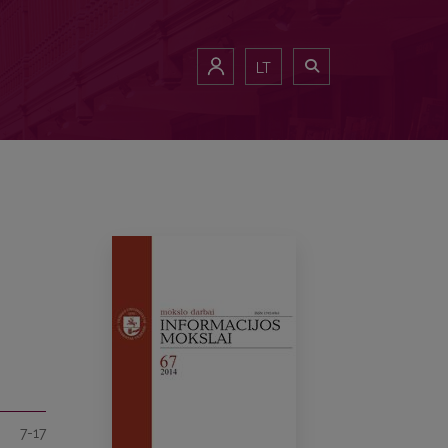
LT
7-17