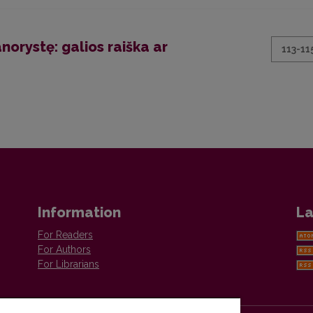
norystę: galios raiška ar
113-11
Information
La
For Readers
For Authors
For Librarians