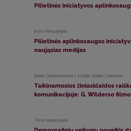
Pilietinės iniciatyvos aplinkosau
Indrė Petrauskaitė
Pilietinės aplinkosaugos iniciatyv
naująsias medijas
Beata Grebliauskienė | Jurgita Gižaitė-Tulabienė
Taikinamosios žiniasklaidos raiška
komunikacijoje: G. Wilderso filmo 
Toma Ivanauskaitė
Demografinių veiksnių poveikis d