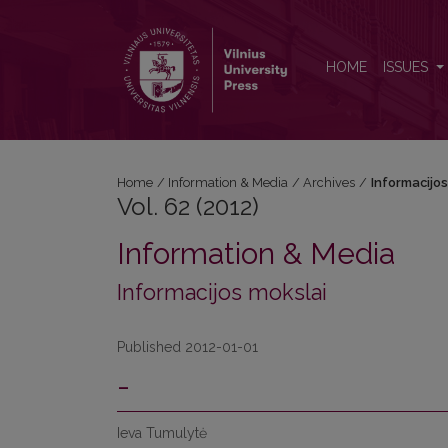
Vol. 62 (2012): Informacijos mokslai
HOME
ISSUES
Home
/
Information & Media
/
Archives
/
Informacijos
Vol. 62 (2012)
Information & Media
Informacijos mokslai
Published 2012-01-01
-
Ieva Tumulytė