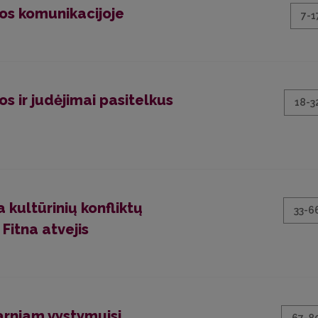
gos komunikacijoje
7-1
os ir judėjimai pasitelkus
18-3
 kultūrinių konfliktų
33-6
Fitna atvejis
arniam vystymuisi