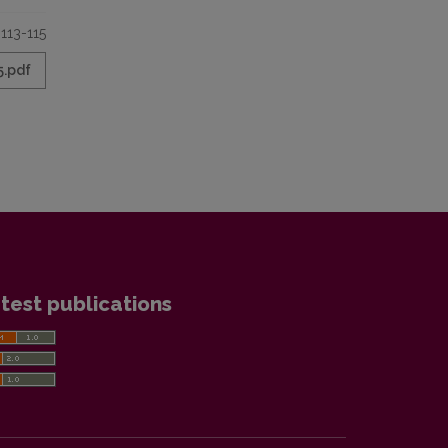
113-115
5.pdf
test publications