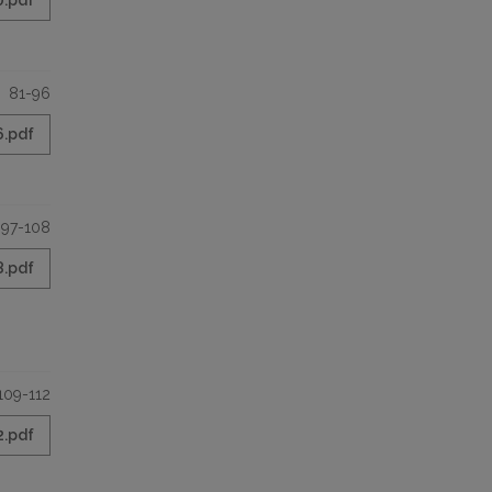
0.pdf
81-96
6.pdf
97-108
8.pdf
109-112
2.pdf