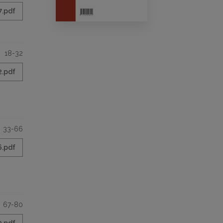
7.pdf
18-32
2.pdf
33-66
6.pdf
67-80