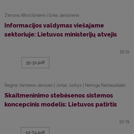
Zenona Atkočiūnienė | Erika Janiūnienė
Informacijos valdymas viešajame
sektoriuje: Lietuvos ministerijų atvejis
35-51
35-51.pdf
Regina Varnienė-Janssen | Jonas Juškys | Neringa Račkauskaitė
Skaitmeninimo stebėsenos sistemos
koncepcinis modelis: Lietuvos patirtis
52-74
52-74.pdf