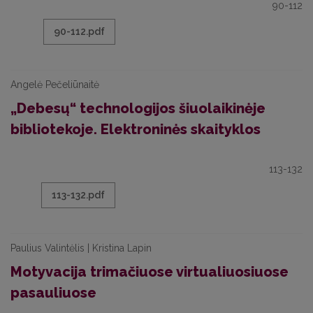
90-112
90-112.pdf
Angelė Pečeliūnaitė
„Debesų“ technologijos šiuolaikinėje
bibliotekoje. Elektroninės skaityklos
113-132
113-132.pdf
Paulius Valintėlis | Kristina Lapin
Motyvacija trimačiuose virtualiuosiuose
pasauliuose