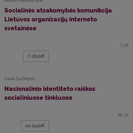
Renata Matkevičienė
Socialinės atsakomybės komunikcija
Lietuvos organizacijų interneto
svetainėse
7-18
7-18.pdf
Daiva Siudikienė
Nacionalinio identiteto raiškos
socialiniuose tinkluose
19-34
19-34.pdf