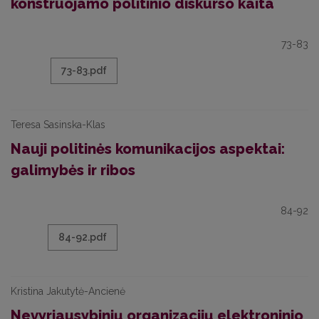
konstruojamo politinio diskurso kaita
73-83
73-83.pdf
Teresa Sasinska-Klas
Nauji politinės komunikacijos aspektai:
galimybės ir ribos
84-92
84-92.pdf
Kristina Jakutytė-Ancienė
Nevyriausybinių organizacijų elektroninio