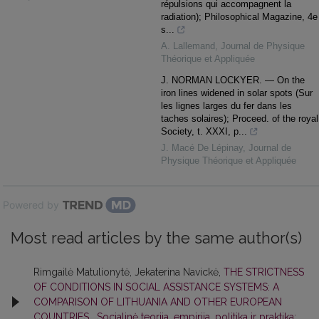
répulsions qui accompagnent la
radiation); Philosophical Magazine, 4e
s...
A. Lallemand
,
Journal de Physique
Théorique et Appliquée
J. NORMAN LOCKYER. — On the
iron lines widened in solar spots (Sur
les lignes larges du fer dans les
taches solaires); Proceed. of the royal
Society, t. XXXI, p...
J. Macé De Lépinay
,
Journal de
Physique Théorique et Appliquée
Powered by
Most read articles by the same author(s)
Rimgailė Matulionytė, Jekaterina Navickė,
THE STRICTNESS
OF CONDITIONS IN SOCIAL ASSISTANCE SYSTEMS: A
COMPARISON OF LITHUANIA AND OTHER EUROPEAN
COUNTRIES
,
Socialinė teorija, empirija, politika ir praktika: