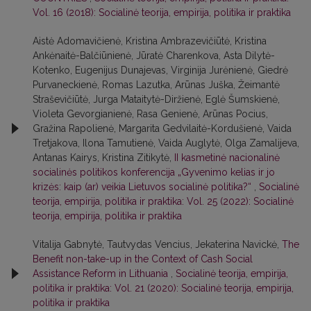
Vol. 16 (2018): Socialinė teorija, empirija, politika ir praktika
Aistė Adomavičienė, Kristina Ambrazevičiūtė, Kristina
Ankėnaitė-Balčiūnienė, Jūratė Charenkova, Asta Dilytė-
Kotenko, Eugenijus Dunajevas, Virginija Jurėnienė, Giedrė
Purvaneckienė, Romas Lazutka, Arūnas Juška, Žeimantė
Straševičiūtė, Jurga Mataitytė-Diržienė, Eglė Šumskienė,
Violeta Gevorgianienė, Rasa Genienė, Arūnas Pocius,
Gražina Rapolienė, Margarita Gedvilaitė-Kordušienė, Vaida
Tretjakova, Ilona Tamutienė, Vaida Auglytė, Olga Zamalijeva,
Antanas Kairys, Kristina Zitikytė,
II kasmetinė nacionalinė
socialinės politikos konferencija „Gyvenimo kelias ir jo
krizės: kaip (ar) veikia Lietuvos socialinė politika?“
,
Socialinė
teorija, empirija, politika ir praktika: Vol. 25 (2022): Socialinė
teorija, empirija, politika ir praktika
Vitalija Gabnytė, Tautvydas Vencius, Jekaterina Navickė,
The
Benefit non-take-up in the Context of Cash Social
Assistance Reform in Lithuania
,
Socialinė teorija, empirija,
politika ir praktika: Vol. 21 (2020): Socialinė teorija, empirija,
politika ir praktika