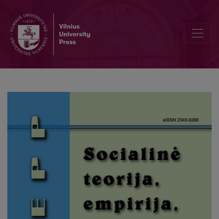
“Survival” of Older Persons in the Labour Market: the Case of Lithua