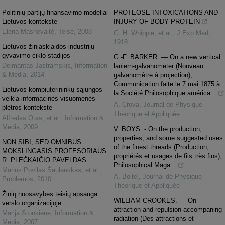
Politinių partijų finansavimo modeliai
PROTEOSE INTOXICATIONS AND
Lietuvos kontekste
INJURY OF BODY PROTEIN
Elena Masnevaitė
,
Teisė
,
2008
G. H. Whipple, et al.
,
J Exp Med
,
1918
Lietuvos žiniasklaidos industrijų
gyvavimo ciklo stadijos
G.-F. BARKER. — On a new vertical
Deimantas Jastramskis
,
Information
laniern-galvanometer (Nouveau
& Media
,
2014
galvanomètre à projection);
Communication faite le 7 mai 1875 à
Lietuvos kompiuterininkų sąjungos
la Société Philosophique américa...
veikla informacinės visuomenės
A. Crova
,
Journal de Physique
plėtros kontekste
Théorique et Appliquée
Alfredas Otas, et al.
,
Information &
Media
,
2009
V. BOYS. - On the production,
properties, and some suggested uses
NON SIBI, SED OMNIBUS:
of the finest threads (Production,
MOKSLINGASIS PROFESORIAUS
propriétés et usages de fils très fins);
R. PLEČKAIČIO PAVELDAS
Philosophical Maga...
Marius Povilas Šaulauskas, et al.
,
A. Boitel
,
Journal de Physique
Problemos
,
2010
Théorique et Appliquée
Žinių nuosavybės teisių apsauga
WILLIAM CROOKES. — On
verslo organizacijoje
attraction and repulsion accompaning
Marija Stonkienė
,
Information &
radiation (Des attractions et
Media
,
2007