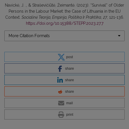
Navickė, J. ., & Straševičiūtė, Žeimantė. (2023). “Survival” of Older
Persons in the Labour Market: the Case of Lithuania in the EU
Context.
Socialinė Teorija, Empirija, Politika Ir Praktika
,
27
, 121-136.
https://doi.org/10.15388/STEPP.2023.27.7
More Citation Formats
post
share
share
share
mail
print