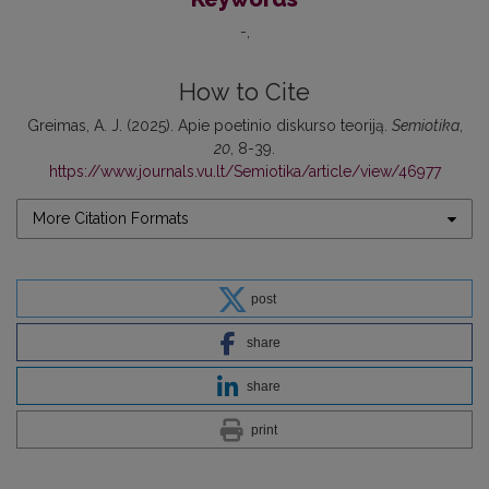
-
How to Cite
Greimas, A. J. (2025). Apie poetinio diskurso teoriją.
Semiotika
,
20
, 8-39.
https://www.journals.vu.lt/Semiotika/article/view/46977
More Citation Formats
post
share
share
print