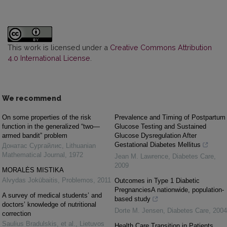
This work is licensed under a
Creative Commons Attribution
4.0 International License
.
We recommend
On some properties of the risk
Prevalence and Timing of Postpartum
function in the generalized “two—
Glucose Testing and Sustained
armed bandit” problem
Glucose Dysregulation After
Gestational Diabetes Mellitus
Донатас Сургайлис
,
Lithuanian
Mathematical Journal
,
1972
Jean M. Lawrence
,
Diabetes Care
,
2009
MORALĖS MISTIKA
Alvydas Jokūbaitis
,
Problemos
,
2011
Outcomes in Type 1 Diabetic
PregnanciesA nationwide, population-
A survey of medical students’ and
based study
doctors’ knowledge of nutritional
Dorte M. Jensen
,
Diabetes Care
,
2004
correction
Saulius Bradulskis, et al.
,
Lietuvos
Health Care Transition in Patients