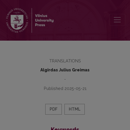
Apie poetinio diskurso teoriją
TRANSLATIONS
Algirdas Julius Greimas
-
Published 2025-05-21
PDF
HTML
Keywords