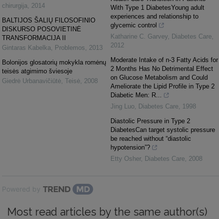
chirurgija
,
2014
With Type 1 DiabetesYoung adult
experiences and relationship to
BALTIJOS ŠALIŲ FILOSOFINIO
glycemic control
DISKURSO POSOVIETINĖ
Katharine C. Garvey
,
Diabetes Care
,
TRANSFORMACIJA II
2012
Gintaras Kabelka
,
Problemos
,
2013
Moderate Intake of n-3 Fatty Acids for
Bolonijos glosatorių mokykla romėnų
2 Months Has No Detrimental Effect
teisės atgimimo šviesoje
on Glucose Metabolism and Could
Giedrė Urbanavičiūtė
,
Teisė
,
2008
Ameliorate the Lipid Profile in Type 2
Diabetic Men: R...
Jing Luo
,
Diabetes Care
,
1998
Diastolic Pressure in Type 2
DiabetesCan target systolic pressure
be reached without “diastolic
hypotension”?
Etty Osher
,
Diabetes Care
,
2008
Powered by
Most read articles by the same author(s)