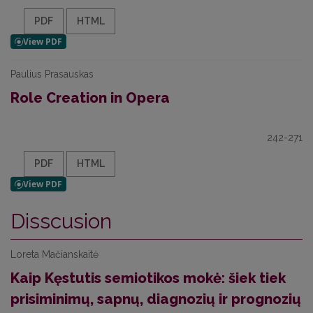
PDF
HTML
Paulius Prasauskas
Role Creation in Opera
242-271
PDF
HTML
Disscusion
Loreta Mačianskaitė
Kaip Kęstutis semiotikos mokė: šiek tiek
prisiminimų, sapnų, diagnozių ir prognozių