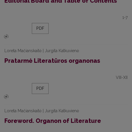
Editorial Board and Table of Contents
1-7
PDF
Loreta Mačianskaitė | Jurgita Katkuvienė
Pratarmė Literatūros organonas
VIII-XII
PDF
Loreta Mačianskaitė | Jurgita Katkuvienė
Foreword. Organon of Literature