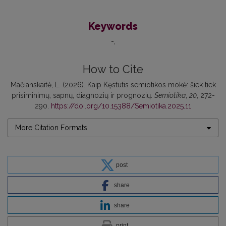
Keywords
-
How to Cite
Mačianskaitė, L. (2026). Kaip Kęstutis semiotikos mokė: šiek tiek
prisiminimų, sapnų, diagnozių ir prognozių.
Semiotika
,
20
, 272-
290.
https://doi.org/10.15388/Semiotika.2025.11
More Citation Formats
post
share
share
print