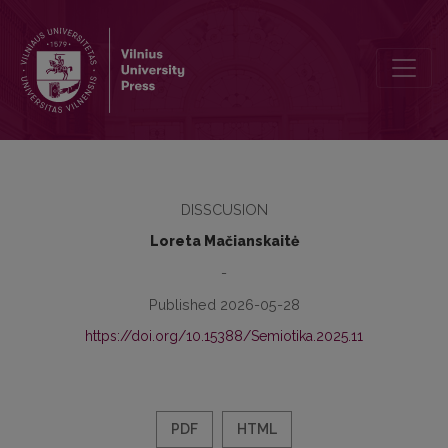
Kaip Kęstutis semiotikos mokė: šiek tiek prisiminimų, sapnų, diagno
DISSCUSION
Loreta Mačianskaitė
-
Published 2026-05-28
https://doi.org/10.15388/Semiotika.2025.11
PDF
HTML