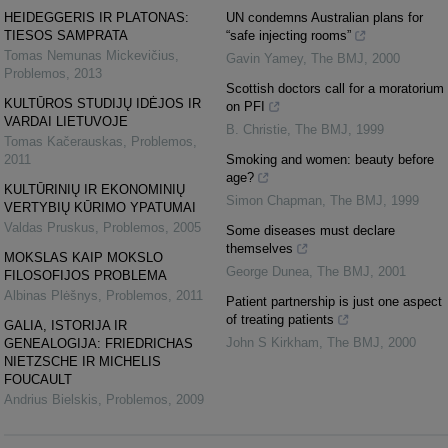
HEIDEGGERIS IR PLATONAS:
UN condemns Australian plans for
TIESOS SAMPRATA
“safe injecting rooms”
Tomas Nemunas Mickevičius
,
Gavin Yamey
,
The BMJ
,
2000
Problemos
,
2013
Scottish doctors call for a moratorium
KULTŪROS STUDIJŲ IDĖJOS IR
on PFI
VARDAI LIETUVOJE
B. Christie
,
The BMJ
,
1999
Tomas Kačerauskas
,
Problemos
,
2011
Smoking and women: beauty before
age?
KULTŪRINIŲ IR EKONOMINIŲ
Simon Chapman
,
The BMJ
,
1999
VERTYBIŲ KŪRIMO YPATUMAI
Valdas Pruskus
,
Problemos
,
2005
Some diseases must declare
themselves
MOKSLAS KAIP MOKSLO
George Dunea
,
The BMJ
,
2001
FILOSOFIJOS PROBLEMA
Albinas Plėšnys
,
Problemos
,
2011
Patient partnership is just one aspect
of treating patients
GALIA, ISTORIJA IR
John S Kirkham
,
The BMJ
,
2000
GENEALOGIJA: FRIEDRICHAS
NIETZSCHE IR MICHELIS
FOUCAULT
Andrius Bielskis
,
Problemos
,
2009