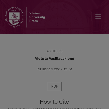
Archeologijos katedros mokslinės veiklos apžvalga. 2006 metai
ARTICLES
Violeta Vasiliauskienė
Published 2007-12-01
PDF
How to Cite