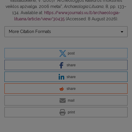
Vasiliauskienė, V. (2007) “Archeologijos katedros mokslinės
veiklos apžvalga. 2006 metai”,
Archaeologia Lituana
, 8, pp. 133–
134. Available at:
https://www.journals.vu.lt/archaeologia-
lituana/article/view/30435
(Accessed: 8 August 2026).
More Citation Formats
post
share
share
share
mail
print