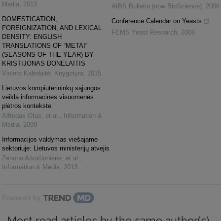
Media
,
2013
AIBS Bulletin (now BioScience)
,
2006
DOMESTICATION,
Conference Calendar on Yeasts
FOREIGNIZATION, AND LEXICAL
FEMS Yeast Research
,
2006
DENSITY: ENGLISH
TRANSLATIONS OF “METAI“
(SEASONS OF THE YEAR) BY
KRISTIJONAS DONELAITIS
Violeta Kalėdaitė
,
Knygotyra
,
2015
Lietuvos kompiuterininkų sąjungos
veikla informacinės visuomenės
plėtros kontekste
Alfredas Otas, et al.
,
Information &
Media
,
2009
Informacijos valdymas viešajame
sektoriuje: Lietuvos ministerijų atvejis
Zenona Atkočiūnienė, et al.
,
Information & Media
,
2013
Powered by
Most read articles by the same author(s)