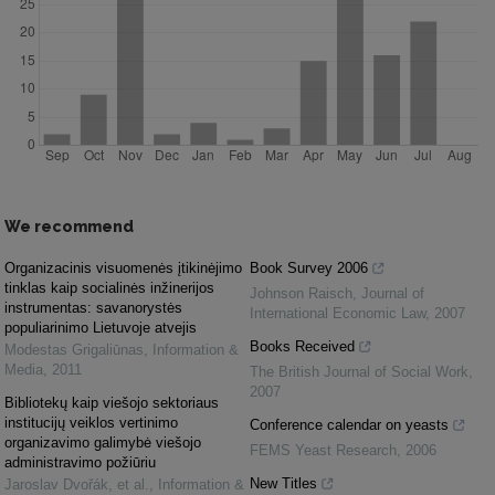
We recommend
Organizacinis visuomenės įtikinėjimo
Book Survey 2006
tinklas kaip socialinės inžinerijos
Johnson Raisch
,
Journal of
instrumentas: savanorystės
International Economic Law
,
2007
populiarinimo Lietuvoje atvejis
Books Received
Modestas Grigaliūnas
,
Information &
Media
,
2011
The British Journal of Social Work
,
2007
Bibliotekų kaip viešojo sektoriaus
institucijų veiklos vertinimo
Conference calendar on yeasts
organizavimo galimybė viešojo
FEMS Yeast Research
,
2006
administravimo požiūriu
New Titles
Jaroslav Dvořák, et al.
,
Information &