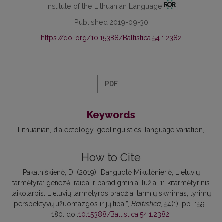
Institute of the Lithuanian Language
Published 2019-09-30
https://doi.org/10.15388/Baltistica.54.1.2382
PDF
Keywords
Lithuanian
dialectology
geolinguistics
language variation
How to Cite
Pakalniškienė, D. (2019) “Danguolė Mikulėnienė, Lietuvių
tarmėtyra: genezė, raida ir paradigminiai lūžiai 1: Ikitarmėtyrinis
laikotarpis. Lietuvių tarmėtyros pradžia: tarmių skyrimas, tyrimų
perspektyvų užuomazgos ir jų tipai”,
Baltistica
, 54(1), pp. 159–
180. doi:
10.15388/Baltistica.54.1.2382
.