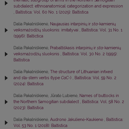
thematic subgroup of arms in the Northern Samogitian
subdialect: ethnoanatomical categorization and expression
,
Baltistica: Vol. 60 No. 1 (2025): Baltistica
Dalia Pakalniškienė,
Naujausias intarpinių ir
sta-
kamienių
veiksmažodžių sluoksnis: imitatyvai
,
Baltistica: Vol. 31 No. 1
(1996): Baltictica
Dalia Pakalniškienė,
Prabaltiškasis intarpinių ir
sta-
kamienių
veiksmažodžių sluoksnis
,
Baltistica: Vol. 30 No. 2 (1995):
Baltistica
Dalia Pakalniškienė,
The structure of Lithuanian infixed
and sta-stem verbs (type
CaC-
)
,
Baltistica: Vol. 59 No. 2
(2024): Baltistica
Dalia Pakalniškienė, Jūratė Lubienė,
Names of buttocks in
the Northern Samogitian subdialect
,
Baltistica: Vol. 58 No. 2
(2023): Baltistica
Dalia Pakalniškienė,
Audronė Jakulienė-Kaukienė
,
Baltistica:
Vol. 53 No. 1 (2018): Baltistica