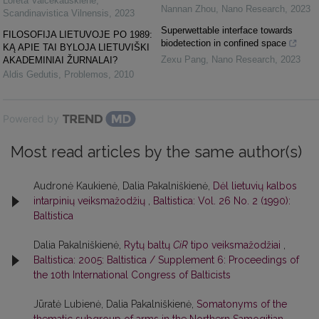
Loreta Vaicekauskienė
,
Nannan Zhou
,
Nano Research
,
2023
Scandinavistica Vilnensis
,
2023
Superwettable interface towards
FILOSOFIJA LIETUVOJE PO 1989:
biodetection in confined space
KĄ APIE TAI BYLOJA LIETUVIŠKI
Zexu Pang
,
Nano Research
,
2023
AKADEMINIAI ŽURNALAI?
Aldis Gedutis
,
Problemos
,
2010
Powered by
Most read articles by the same author(s)
Audronė Kaukienė, Dalia Pakalniškienė,
Dėl lietuvių kalbos
intarpinių veiksmažodžių
,
Baltistica: Vol. 26 No. 2 (1990):
Baltistica
Dalia Pakalniškienė,
Rytų baltų
CiR
tipo veiksmažodžiai
,
Baltistica: 2005: Baltistica / Supplement 6: Proceedings of
the 10th International Congress of Balticists
Jūratė Lubienė, Dalia Pakalniškienė,
Somatonyms of the