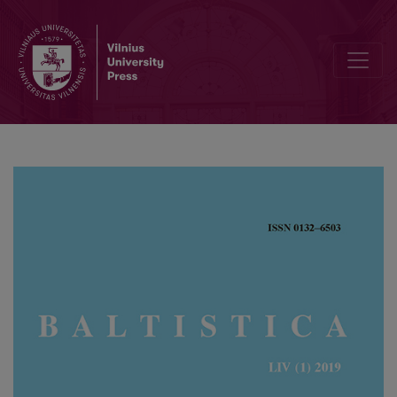
Danguolė Mikulėnienė, <i>Lietuvių tarmėtyra: genezė, raida ir paradig