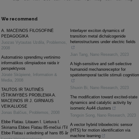
We recommend
A. MACEINOS FILOSOFINĖ
Interlayer exciton dynamics of
PEDAGOGIKA
transition metal dichalcogenide
heterostructures under electric fields
Juozas Vytautas Uzdila
,
Problemos
,
2008
Jian Tang
,
Nano Research
,
2023
Automatinio sprendimų vertinimo
informatikos olimpiadose raida ir
A high-sensitive and self-selective
perspektyvos
humanoid mechanoreceptor for
Jūratė Skūpienė
,
Information &
spatiotemporal tactile stimuli cognition
Media
,
2008
Shuxin Bi
,
Nano Research
,
2023
TAUTOS IR TAUTINĖS
IŠTIKIMYBĖS PROBLEMA A.
The modification toward excited-state
MACEINOS IR J. GIRNIAUS
dynamics and catalytic activity by
VEIKALUOSE
isomeric Au44 clusters
Jonas Balčius
,
Problemos
,
2008
Tongxin Song
,
Nano Research
,
2023
Ebbe Flatau. Litauen I. Lietuva I.
A vector hybrid triboelectric sensor
Skiriama Ebbes Flatau 85-mečiui /Til
(HTS) for motion identification via
Ebbe Flatau i anledning af hans 85 år
machine learning