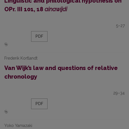
Linguistic and philological hypothesis on
OPr. III 101, 18
ainawijdi
5–27
PDF
Frederik Kortlandt
Van Wijk’s law and questions of relative
chronology
29–34
PDF
Yoko Yamazaki