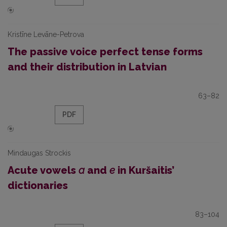
Kristīne Levāne-Petrova
The passive voice perfect tense forms
and their distribution in Latvian
63–82
PDF
Mindaugas Strockis
Acute vowels
a
and
e
in Kuršaitis’
dictionaries
83–104