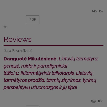
145–157
PDF
Reviews
Dalia Pakalniškienė
Danguolė Mikulėnienė,
Lietuvių tarmėtyra:
genezė, raida ir paradigminiai
lūžiai
1:
Ikitarmėtyrinis laikotarpis. Lietuvių
tarmėtyros pradžia: tarmių skyrimas, tyrimų
perspektyvų užuomazgos ir jų tipai
159–180