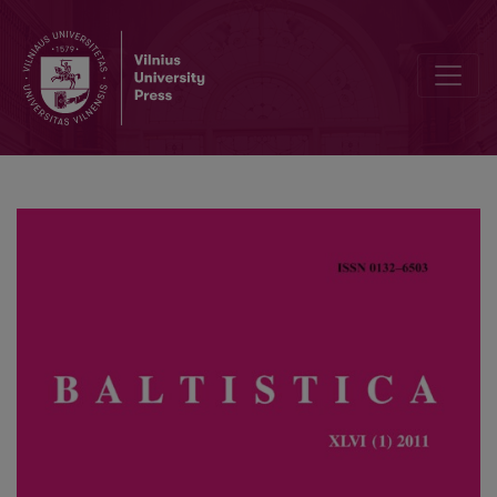
Žodžių pakitimas dėl kitos kalbos sinonimo įtakos