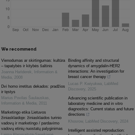
We recommend
Vienodumas ar skirtingumas: kultūra
Binding affinity and structural
– tapatybės ir kitybės šaltinis
dynamics of amygdalin-HER2
interactions: An investigation for
Joanna Hańderek
,
Information &
breast cancer therapy
Media
,
2008
Lucas P. Kwiyukwa
,
LabMed
Dvi homo irretitus dekados: pradžios
Discovery
,
2025
ir tęstys
Marius Povilas Šaulauskas
,
Advancing scientific publication in
Information & Media
,
2011
laboratory medicine and in vitro
diagnostics: Current status and future
Marketingo etika Lietuvos
directions
žiniasklaidoje: žiniasklaidos turinio
Khosrow
,
LabMed Discovery
,
2024
vadovų ir marketingo / pardavimo
vadovų etinių nuostatų palyginimas
Intelligent assisted reproduction:
Laima Abromaitytė-Sereikienė
,