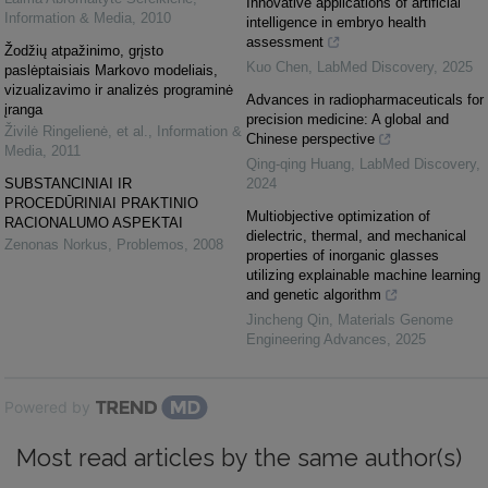
Innovative applications of artificial
Information & Media
,
2010
intelligence in embryo health
assessment
Žodžių atpažinimo, grįsto
Kuo Chen
,
LabMed Discovery
,
2025
paslėptaisiais Markovo modeliais,
vizualizavimo ir analizės programinė
Advances in radiopharmaceuticals for
įranga
precision medicine: A global and
Živilė Ringelienė, et al.
,
Information &
Chinese perspective
Media
,
2011
Qing-qing Huang
,
LabMed Discovery
,
SUBSTANCINIAI IR
2024
PROCEDŪRINIAI PRAKTINIO
Multiobjective optimization of
RACIONALUMO ASPEKTAI
dielectric, thermal, and mechanical
Zenonas Norkus
,
Problemos
,
2008
properties of inorganic glasses
utilizing explainable machine learning
and genetic algorithm
Jincheng Qin
,
Materials Genome
Engineering Advances
,
2025
Powered by
Most read articles by the same author(s)