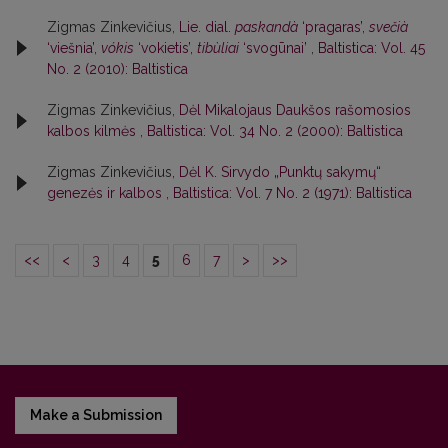
Zigmas Zinkevičius,
Lie. dial.
paskandà
‘pragaras’,
svečià
‘viešnia’,
vókis
‘vokietis’,
tibùliai
‘svogūnai’
,
Baltistica: Vol. 45
No. 2 (2010): Baltistica
Zigmas Zinkevičius,
Dėl Mikalojaus Daukšos rašomosios
kalbos kilmės
,
Baltistica: Vol. 34 No. 2 (2000): Baltistica
Zigmas Zinkevičius,
Dėl K. Sirvydo „Punktų sakymų“
genezės ir kalbos
,
Baltistica: Vol. 7 No. 2 (1971): Baltistica
<<
<
3
4
5
6
7
>
>>
Make a Submission