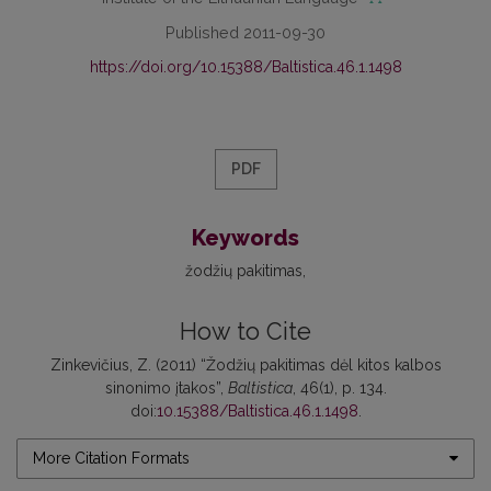
Published 2011-09-30
https://doi.org/10.15388/Baltistica.46.1.1498
PDF
Keywords
žodžių pakitimas
How to Cite
Zinkevičius, Z. (2011) “Žodžių pakitimas dėl kitos kalbos
sinonimo įtakos”,
Baltistica
, 46(1), p. 134.
doi:
10.15388/Baltistica.46.1.1498
.
More Citation Formats