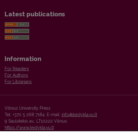
Latest publications
Information
For Readers
For Authors
For Librarians
Vilnius University Press
Tel. +370 5 268 7184, E-mail:
info@leidykla.vu.lt
9 Saulėtekis av., LT10222 Vilnius
https://www.leidykla.vu.lt