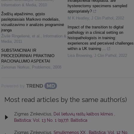
intraepithelial neoplasia: are
Information & Media
,
2010
hysterectomy specimens sampled
appropriately?
Žodžių atpažinimo, grįsto
M K Heatley
,
J Clin Pathol
,
2002
paslėptaisiais Markovo modeliais,
vizualizavimo ir analizės programinė
Impact of the transition to digital
įranga
pathology in a clinical setting on
Živilė Ringelienė, et al.
,
Information &
histopathologists in training:
Media
,
2011
experiences and perceived challenges
within a UK training ...
SUBSTANCINIAI IR
Lisa Browning
,
J Clin Pathol
,
2022
PROCEDŪRINIAI PRAKTINIO
RACIONALUMO ASPEKTAI
Zenonas Norkus
,
Problemos
,
2008
Powered by
Most read articles by the same author(s)
Zigmas Zinkevičius,
Dėl lietuvių raštų kalbos kilmės
,
Baltistica: Vol. 13 No. 1 (1977): Baltistica
Zigmas Zinkevičius,
Smulkmenos XX
,
Baltistica: Vol. 12 No.