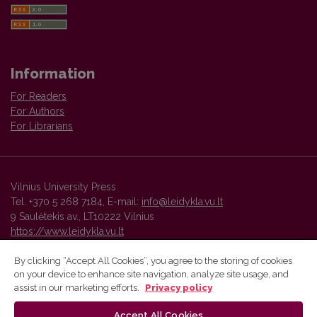
Information
For Readers
For Authors
For Librarians
Vilnius University Press
Tel. +370 5 268 7184, E-mail:
info@leidykla.vu.lt
9 Saulėtekis av., LT10222 Vilnius
https://www.leidykla.vu.lt
By clicking “Accept All Cookies”, you agree to the storing of cookies
on your device to enhance site navigation, analyze site usage, and
Vilnius University Press platform and metadata are distributed by
assist in our marketing efforts.
Privacy policy
Creative Commons International License
.
Accept All Cookies