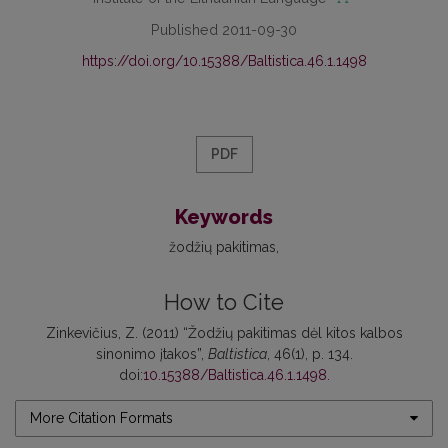
Published 2011-09-30
https://doi.org/10.15388/Baltistica.46.1.1498
PDF
Keywords
žodžių pakitimas
How to Cite
Zinkevičius, Z. (2011) “Žodžių pakitimas dėl kitos kalbos
sinonimo įtakos”,
Baltistica
, 46(1), p. 134.
doi:
10.15388/Baltistica.46.1.1498
.
More Citation Formats