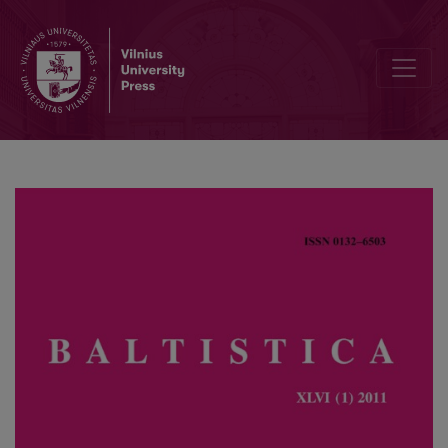
Žodžių pakitimas dėl kitos kalbos sinonimo įtakos