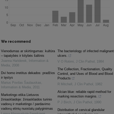
We recommend
Vienodumas ar skirtingumas: kultūra
The bacteriology of infected malignant
– tapatybės ir kitybės šaltinis
ulcers.
Joanna Hańderek
,
Information &
V O Rotimi
,
J Clin Pathol
,
1984
Media
,
2008
The Collection, Fractionation, Quality
Dvi homo irretitus dekados: pradžios
Control, and Uses of Blood and Blood
ir tęstys
Products
Marius Povilas Šaulauskas
,
R Mitchell
,
J Clin Pathol
,
1982
Information & Media
,
2011
Alcian blue: reliable rapid method for
Marketingo etika Lietuvos
marking resection margins.
žiniasklaidoje: žiniasklaidos turinio
P J Birch
,
J Clin Pathol
,
1990
vadovų ir marketingo / pardavimo
vadovų etinių nuostatų palyginimas
Distribution of cervical glandular
Laima Abromaitytė-Sereikienė
,