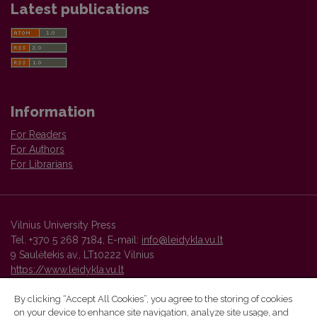
Latest publications
Information
For Readers
For Authors
For Librarians
Vilnius University Press
Tel. +370 5 268 7184, E-mail:
info@leidykla.vu.lt
9 Saulėtekis av., LT10222 Vilnius
https://www.leidykla.vu.lt
By clicking “Accept All Cookies”, you agree to the storing of cookies
on your device to enhance site navigation, analyze site usage, and