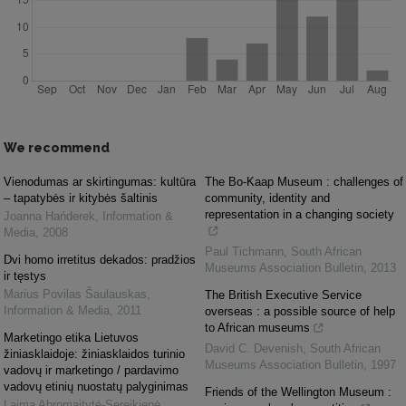
We recommend
Vienodumas ar skirtingumas: kultūra
The Bo-Kaap Museum : challenges of
– tapatybės ir kitybės šaltinis
community, identity and
representation in a changing society
Joanna Hańderek
,
Information &
Media
,
2008
Paul Tichmann
,
South African
Dvi homo irretitus dekados: pradžios
Museums Association Bulletin
,
2013
ir tęstys
Marius Povilas Šaulauskas
,
The British Executive Service
Information & Media
,
2011
overseas : a possible source of help
to African museums
Marketingo etika Lietuvos
David C. Devenish
,
South African
žiniasklaidoje: žiniasklaidos turinio
Museums Association Bulletin
,
1997
vadovų ir marketingo / pardavimo
vadovų etinių nuostatų palyginimas
Friends of the Wellington Museum :
Laima Abromaitytė-Sereikienė
,