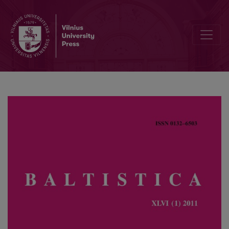
Žodžių pakitimas dėl kitos kalbos sinonimo įtakos