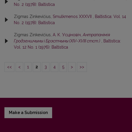
No. 2 (1978): Baltistica
Zigmas Zinkevičius,
Smulkmenos XXXVII
,
Baltistica: Vol. 14
No. 2 (1978): Baltistica
Zigmas Zinkevičius,
А. К. Усцiновiч,
Антрапанiмiя
Гродзеншчыны i Брэстчыны (XIV–XVIII стст.)
,
Baltistica:
Vol. 12 No. 1 (1976): Baltistica
<<
<
1
2
3
4
5
>
>>
Make a Submission