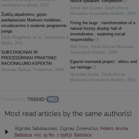
novice speakers' competition
Information & Media
,
2010
Ansie Van Vuuren
,
South African
Museums Association Bulletin
,
2000
Žodžių atpažinimo, grįsto
paslėptaisiais Markovo modeliais,
Fixing the bugs : transformation of a
vizualizavimo ir analizės programinė
natural history display hall of
įranga
invertebrates : exploring social
Živilė Ringelienė, et al.
,
Information &
responsibility
Media
,
2011
Rob Toms
,
South African Museums
SUBSTANCINIAI IR
Association Bulletin
,
2000
PROCEDŪRINIAI PRAKTINIO
Egazini memorial project : ethics and
RACIONALUMO ASPEKTAI
our heritage
Zenonas Norkus
,
Problemos
,
2008
Nonceba Shoba
,
South African
Museums Association Bulletin
,
2001
Powered by
Most read articles by the same author(s)
Algirdas Sabaliauskas, Zigmas Zinkevičius,
Pėteris Aruma
,
Baltistica: Vol. 19 No. 1 (1983): Baltistica