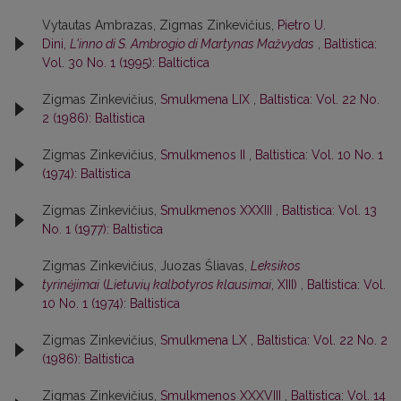
Vytautas Ambrazas, Zigmas Zinkevičius,
Pietro U.
Dini,
L'inno di S. Ambrogio di Martynas Mažvydas
,
Baltistica:
Vol. 30 No. 1 (1995): Baltictica
Zigmas Zinkevičius,
Smulkmena LIX
,
Baltistica: Vol. 22 No.
2 (1986): Baltistica
Zigmas Zinkevičius,
Smulkmenos II
,
Baltistica: Vol. 10 No. 1
(1974): Baltistica
Zigmas Zinkevičius,
Smulkmenos XXXIII
,
Baltistica: Vol. 13
No. 1 (1977): Baltistica
Zigmas Zinkevičius, Juozas Šliavas,
Leksikos
tyrinėjimai
(
Lietuvių kalbotyros klausimai
, XIII)
,
Baltistica: Vol.
10 No. 1 (1974): Baltistica
Zigmas Zinkevičius,
Smulkmena LX
,
Baltistica: Vol. 22 No. 2
(1986): Baltistica
Zigmas Zinkevičius,
Smulkmenos XXXVIII
,
Baltistica: Vol. 14