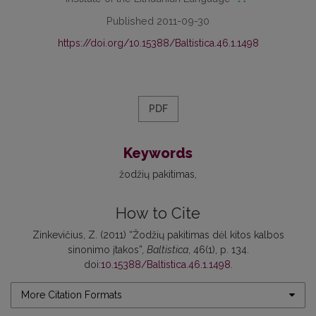
Published 2011-09-30
https://doi.org/10.15388/Baltistica.46.1.1498
PDF
Keywords
žodžių pakitimas
How to Cite
Zinkevičius, Z. (2011) “Žodžių pakitimas dėl kitos kalbos
sinonimo įtakos”,
Baltistica
, 46(1), p. 134.
doi:
10.15388/Baltistica.46.1.1498
.
More Citation Formats