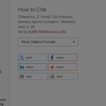
How to Cite
Zinkevičius, Z. (2009) “Dėl dvibalsių
dėmenų ilgumo žymėjimo”,
Baltistica
,
44(1), p. 36.
doi:
10.15388/Baltistica.44.1.1291
.
More Citation Formats
post
share
share
share
mail
print
hemic
ing