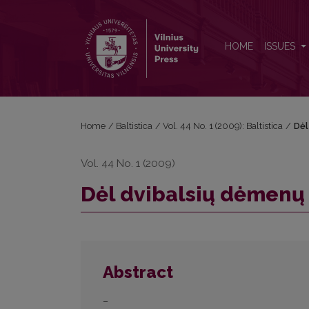
Dėl dvibalsių dėmenų ilgumo žymėjimo
HOME
ISSUES
Home
/
Baltistica
/
Vol. 44 No. 1 (2009): Baltistica
/
Dėl
Vol. 44 No. 1 (2009)
Dėl dvibalsių dėmenų
Abstract
–