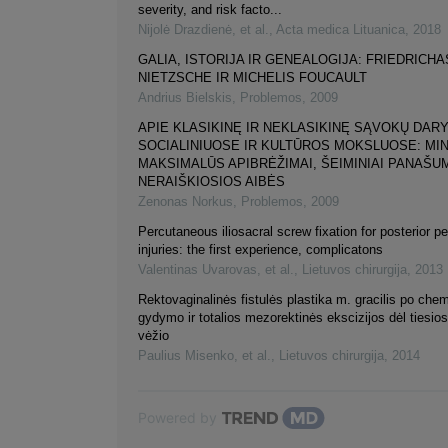
severity, and risk facto...
Nijolė Drazdienė, et al.
,
Acta medica Lituanica
,
2018
GALIA, ISTORIJA IR GENEALOGIJA: FRIEDRICHA
NIETZSCHE IR MICHELIS FOUCAULT
Andrius Bielskis
,
Problemos
,
2009
APIE KLASIKINĘ IR NEKLASIKINĘ SĄVOKŲ DAR
SOCIALINIUOSE IR KULTŪROS MOKSLUOSE: MIN
MAKSIMALŪS APIBRĖŽIMAI, ŠEIMINIAI PANAŠUM
NERAIŠKIOSIOS AIBĖS
Zenonas Norkus
,
Problemos
,
2009
Percutaneous iliosacral screw fixation for posterior pe
injuries: the first experience, complicatons
Valentinas Uvarovas, et al.
,
Lietuvos chirurgija
,
2013
Rektovaginalinės fistulės plastika m. gracilis po che
gydymo ir totalios mezorektinės ekscizijos dėl tiesio
vėžio
Paulius Misenko, et al.
,
Lietuvos chirurgija
,
2014
Powered by