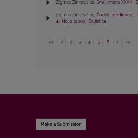
Zigmas Zinkevičius,
Smulkmena XXXV
,
B
Zigmas Zinkevičius,
Žodžių perdirbimas s
44 No. 2 (2009): Baltistica
<<
<
2
3
4
5
6
>
>>
Make a Submission