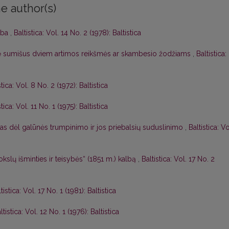
e author(s)
lba
,
Baltistica: Vol. 14 No. 2 (1978): Baltistica
adę sumišus dviem artimos reikšmės ar skambesio žodžiams
,
Baltistica:
stica: Vol. 8 No. 2 (1972): Baltistica
stica: Vol. 11 No. 1 (1975): Baltistica
as dėl galūnės trumpinimo ir jos priebalsių suduslinimo
,
Baltistica: Vo
kslų išminties ir teisybės“ (1851 m.) kalbą
,
Baltistica: Vol. 17 No. 2
tistica: Vol. 17 No. 1 (1981): Baltistica
ltistica: Vol. 12 No. 1 (1976): Baltistica