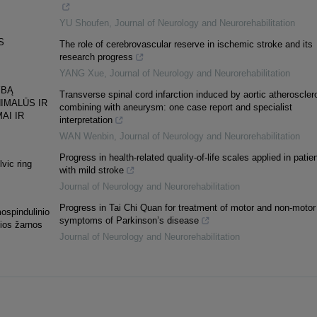
YU Shoufen
,
Journal of Neurology and Neurorehabilitation
S
The role of cerebrovascular reserve in ischemic stroke and its
research progress
YANG Xue
,
Journal of Neurology and Neurorehabilitation
YBĄ
Transverse spinal cord infarction induced by aortic atheroscler
IMALŪS IR
combining with aneurysm: one case report and specialist
AI IR
interpretation
WAN Wenbin
,
Journal of Neurology and Neurorehabilitation
Progress in health-related quality-of-life scales applied in patie
lvic ring
with mild stroke
Journal of Neurology and Neurorehabilitation
Progress in Tai Chi Quan for treatment of motor and non-motor
mospindulinio
symptoms of Parkinson’s disease
sios žarnos
Journal of Neurology and Neurorehabilitation