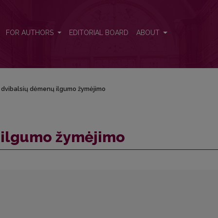
FOR AUTHORS
EDITORIAL BOARD
ABOUT
 dvibalsių dėmenų ilgumo žymėjimo
 ilgumo žymėjimo