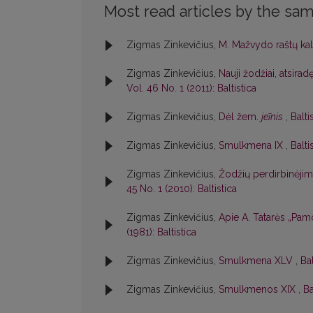
Most read articles by the sam
Zigmas Zinkevičius,
M. Mažvydo raštų ka
Zigmas Zinkevičius,
Nauji žodžiai, atsir
Vol. 46 No. 1 (2011): Baltistica
Zigmas Zinkevičius,
Dėl žem.
jeĩnis
,
Balti
Zigmas Zinkevičius,
Smulkmena IX
,
Balti
Zigmas Zinkevičius,
Žodžių perdirbinėjim
45 No. 1 (2010): Baltistica
Zigmas Zinkevičius,
Apie A. Tatarės „Pamo
(1981): Baltistica
Zigmas Zinkevičius,
Smulkmena XLV
,
Bal
Zigmas Zinkevičius,
Smulkmenos XIX
,
Ba