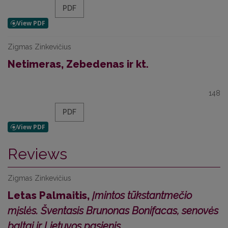
PDF
Zigmas Zinkevičius
Netimeras, Zebedenas ir kt.
148
PDF
Reviews
Zigmas Zinkevičius
Letas Palmaitis,
Įmintos tūkstantmečio
mįslės. Šventasis Brunonas Bonifacas, senovės
baltai ir Lietuvos pasienis