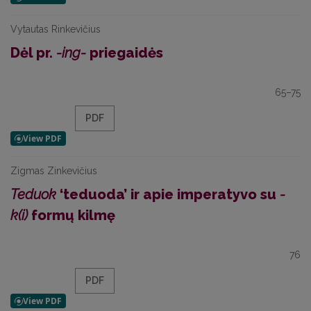
Vytautas Rinkevičius
Dėl pr.
-ing-
priegaidės
65–75
PDF
Zigmas Zinkevičius
Teduok
‘teduoda’ ir apie imperatyvo su
-
k(i)
formų kilmę
76
PDF