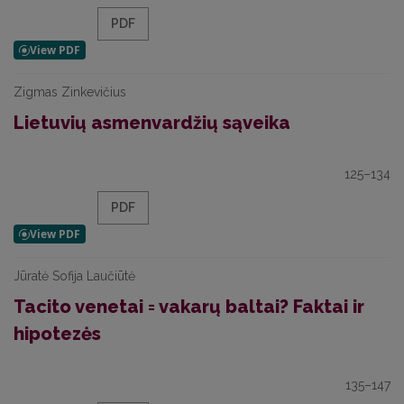
PDF
Zigmas Zinkevičius
Lietuvių asmenvardžių sąveika
125–134
PDF
Jūratė Sofija Laučiūtė
Tacito venetai = vakarų baltai? Faktai ir
hipotezės
135–147