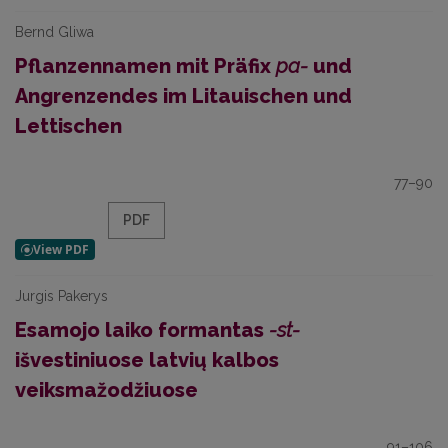
Bernd Gliwa
Pflanzennamen mit Präfix
pa-
und
Angrenzendes im Litauischen und
Lettischen
77–90
PDF
Jurgis Pakerys
Esamojo laiko formantas
-st-
išvestiniuose latvių kalbos
veiksmažodžiuose
91–106