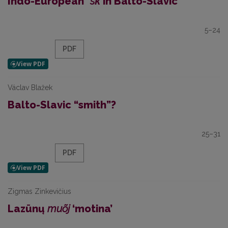
Indo-European *
sk̑
in Balto-Slavic
5–24
PDF
Václav Blažek
Balto-Slavic “smith”?
25–31
PDF
Zigmas Zinkevičius
Lazūnų
muõj
‘motina’