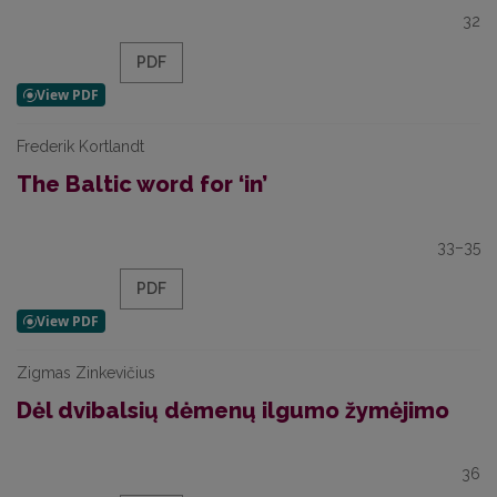
32
PDF
Frederik Kortlandt
The Baltic word for ‘in’
33–35
PDF
Zigmas Zinkevičius
Dėl dvibalsių dėmenų ilgumo žymėjimo
36