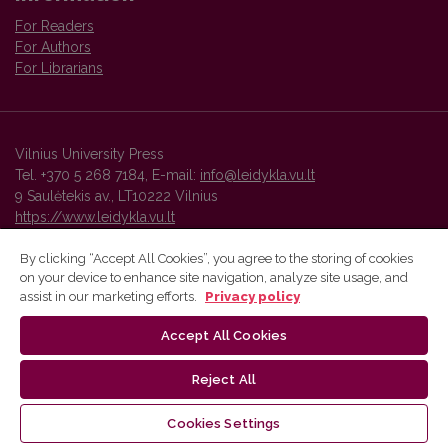
For Readers
For Authors
For Librarians
Vilnius University Press
Tel. +370 5 268 7184, E-mail:
info@leidykla.vu.lt
9 Saulėtekis av., LT10222 Vilnius
https://www.leidykla.vu.lt
By clicking “Accept All Cookies”, you agree to the storing of cookies
on your device to enhance site navigation, analyze site usage, and
Vilnius University Press platform and metadata are distributed by
assist in our marketing efforts.
Privacy policy
Creative Commons International License
.
Accept All Cookies
Reject All
Cookies Settings