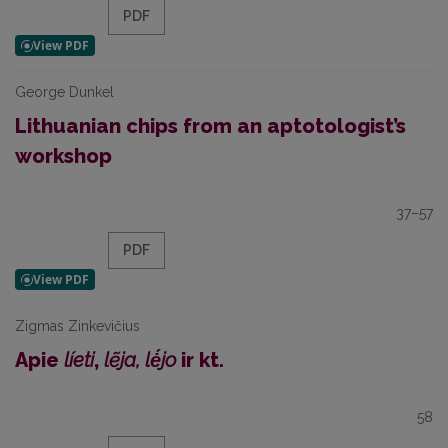
PDF
George Dunkel
Lithuanian chips from an aptotologist’s
workshop
37–57
PDF
Zigmas Zinkevičius
Apie
líeti
,
lẽja,
lė́jo
ir kt.
58