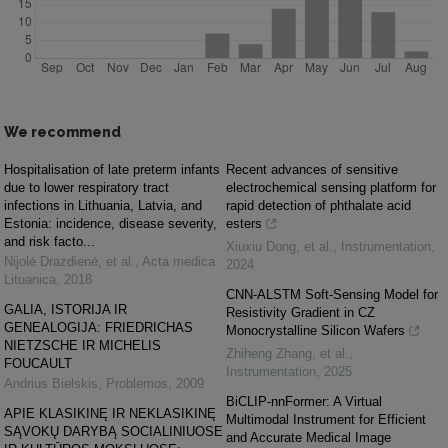
We recommend
Hospitalisation of late preterm infants
Recent advances of sensitive
due to lower respiratory tract
electrochemical sensing platform for
infections in Lithuania, Latvia, and
rapid detection of phthalate acid
Estonia: incidence, disease severity,
esters
and risk facto...
Xiuxiu Dong, et al.
,
Instrumentation
,
Nijolė Drazdienė, et al.
,
Acta medica
2024
Lituanica
,
2018
CNN-ALSTM Soft-Sensing Model for
GALIA, ISTORIJA IR
Resistivity Gradient in CZ
GENEALOGIJA: FRIEDRICHAS
Monocrystalline Silicon Wafers
NIETZSCHE IR MICHELIS
Zhiheng Zhang, et al.
,
FOUCAULT
Instrumentation
,
2025
Andrius Bielskis
,
Problemos
,
2009
BiCLIP-nnFormer: A Virtual
APIE KLASIKINĘ IR NEKLASIKINĘ
Multimodal Instrument for Efficient
SĄVOKŲ DARYBĄ SOCIALINIUOSE
and Accurate Medical Image