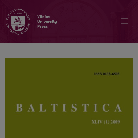
Dėl dvibalsių dėmenų ilgumo žymėjimo