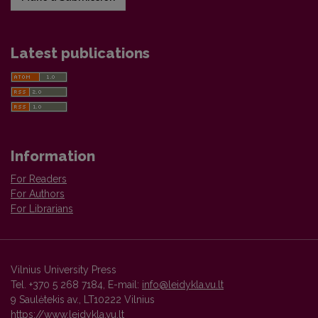
Latest publications
Information
For Readers
For Authors
For Librarians
Vilnius University Press
Tel. +370 5 268 7184, E-mail:
info@leidykla.vu.lt
9 Saulėtekis av., LT10222 Vilnius
https://www.leidykla.vu.lt