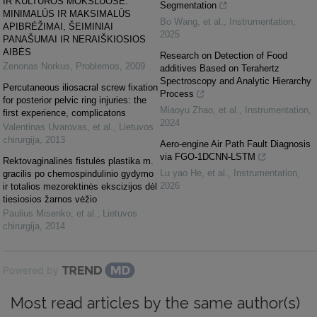
IR KULTŪROS MOKSLUOSE:
Segmentation
MINIMALŪS IR MAKSIMALŪS
Bo Wang, et al.
,
Instrumentation
,
APIBRĖŽIMAI, ŠEIMINIAI
2025
PANAŠUMAI IR NERAIŠKIOSIOS
AIBĖS
Research on Detection of Food
Zenonas Norkus
,
Problemos
,
2009
additives Based on Terahertz
Spectroscopy and Analytic Hierarchy
Percutaneous iliosacral screw fixation
Process
for posterior pelvic ring injuries: the
Miaoyu Zhao, et al.
,
Instrumentation
,
first experience, complicatons
2024
Valentinas Uvarovas, et al.
,
Lietuvos
chirurgija
,
2013
Aero-engine Air Path Fault Diagnosis
via FGO-1DCNN-LSTM
Rektovaginalinės fistulės plastika m.
Lu yao He, et al.
,
Instrumentation
,
gracilis po chemospindulinio gydymo
2026
ir totalios mezorektinės ekscizijos dėl
tiesiosios žarnos vėžio
Paulius Misenko, et al.
,
Lietuvos
chirurgija
,
2014
Powered by
Most read articles by the same author(s)