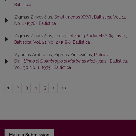
Baltistica
Zigmas Zinkevičius,
Smulkmenos XXVI
,
Baltistica: Vol. 12
No. 1 (1976): Baltistica
Zigmas Zinkevičius,
Lenkų–jotvingių žodynėlis? (tęsinys)
,
Baltistica: Vol. 21 No. 2 (1985): Baltistica
Vytautas Ambrazas, Zigmas Zinkevičius,
Pietro U.
Dini,
L'inno di S. Ambrogio di Martynas Mažvydas
,
Baltistica:
Vol. 30 No. 1 (1995): Baltictica
1
2
3
4
5
>
>>
Make a Submission