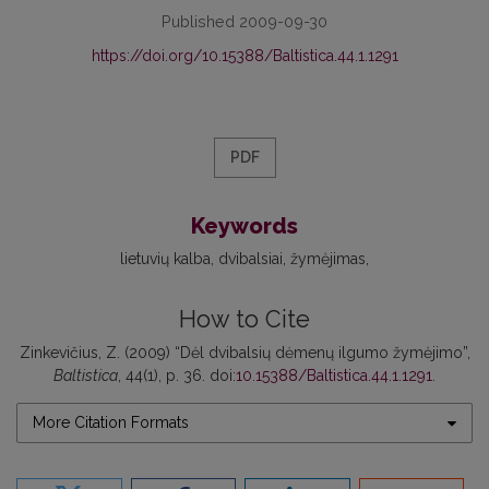
Published 2009-09-30
https://doi.org/10.15388/Baltistica.44.1.1291
PDF
Keywords
lietuvių kalba
dvibalsiai
žymėjimas
How to Cite
Zinkevičius, Z. (2009) “Dėl dvibalsių dėmenų ilgumo žymėjimo”,
Baltistica
, 44(1), p. 36. doi:
10.15388/Baltistica.44.1.1291
.
More Citation Formats