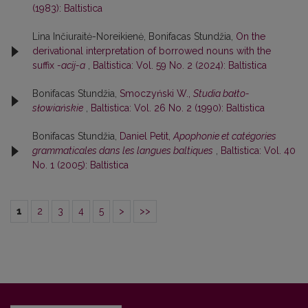
(1983): Baltistica
Lina Inčiuraitė-Noreikienė, Bonifacas Stundžia,
On the
derivational interpretation of borrowed nouns with the
suffix
-acij-a
,
Baltistica: Vol. 59 No. 2 (2024): Baltistica
Bonifacas Stundžia,
Smoczyński W.,
Studia bałto-
słowiańskie
,
Baltistica: Vol. 26 No. 2 (1990): Baltistica
Bonifacas Stundžia,
Daniel Petit,
Apophonie et catégories
grammaticales dans les langues baltiques
,
Baltistica: Vol. 40
No. 1 (2005): Baltistica
1
2
3
4
5
>
>>