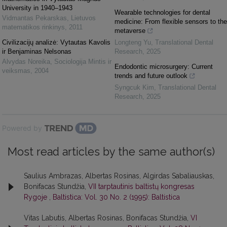
University in 1940–1943
Wearable technologies for dental
Vidmantas Pekarskas
,
Lietuvos
medicine: From flexible sensors to the
matematikos rinkinys
,
2011
metaverse
Civilizacijų analizė: Vytautas Kavolis
Longteng Yu
,
Translational Dental
ir Benjaminas Nelsonas
Research
,
2025
Alvydas Noreika
,
Sociologija Mintis ir
Endodontic microsurgery: Current
veiksmas
,
2004
trends and future outlook
Syngcuk Kim
,
Translational Dental
Research
,
2025
Powered by
Most read articles by the same author(s)
Saulius Ambrazas, Albertas Rosinas, Algirdas Sabaliauskas,
Bonifacas Stundžia,
VII tarptautinis baltistų kongresas
Rygoje
,
Baltistica: Vol. 30 No. 2 (1995): Baltistica
Vitas Labutis, Albertas Rosinas, Bonifacas Stundžia,
VI