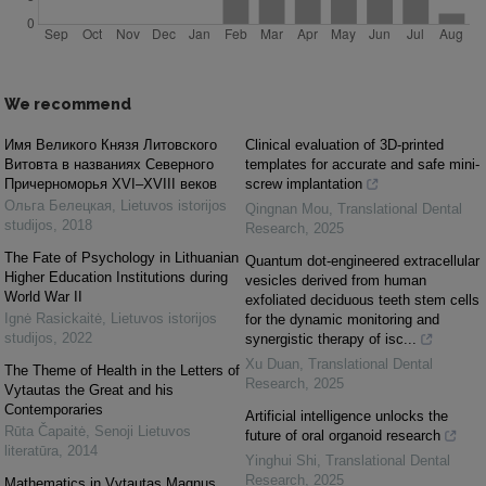
We recommend
Имя Великого Князя Литовского
Clinical evaluation of 3D-printed
Витовта в названиях Северного
templates for accurate and safe mini-
Причерноморья XVI–XVIII веков
screw implantation
Ольга Белецкая
,
Lietuvos istorijos
Qingnan Mou
,
Translational Dental
studijos
,
2018
Research
,
2025
The Fate of Psychology in Lithuanian
Quantum dot-engineered extracellular
Higher Education Institutions during
vesicles derived from human
World War II
exfoliated deciduous teeth stem cells
Ignė Rasickaitė
,
Lietuvos istorijos
for the dynamic monitoring and
studijos
,
2022
synergistic therapy of isc...
Xu Duan
,
Translational Dental
The Theme of Health in the Letters of
Research
,
2025
Vytautas the Great and his
Contemporaries
Artificial intelligence unlocks the
Rūta Čapaitė
,
Senoji Lietuvos
future of oral organoid research
literatūra
,
2014
Yinghui Shi
,
Translational Dental
Research
,
2025
Mathematics in Vytautas Magnus