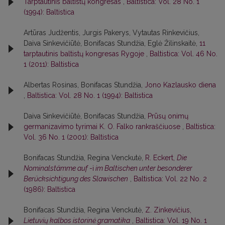
Tarptautinis baltistų kongresas
,
Baltistica: Vol. 28 No. 1
(1994): Baltistica
Artūras Judžentis, Jurgis Pakerys, Vytautas Rinkevičius,
Daiva Sinkevičiūtė, Bonifacas Stundžia, Eglė Žilinskaitė,
11
tarptautinis baltistų kongresas Rygoje
,
Baltistica: Vol. 46 No.
1 (2011): Baltistica
Albertas Rosinas, Bonifacas Stundžia,
Jono Kazlausko diena
,
Baltistica: Vol. 28 No. 1 (1994): Baltistica
Daiva Sinkevičiūtė, Bonifacas Stundžia,
Prūsų onimų
germanizavimo tyrimai K. O. Falko rankraščiuose
,
Baltistica:
Vol. 36 No. 1 (2001): Baltistica
Bonifacas Stundžia, Regina Venckutė,
R. Eckert,
Die
Nominalstämme auf
-i
im Baltischen unter besonderer
Berücksichtigung des Slawischen
,
Baltistica: Vol. 22 No. 2
(1986): Baltistica
Bonifacas Stundžia, Regina Venckutė,
Z. Zinkevičius,
Lietuvių kalbos istorinė gramatika
,
Baltistica: Vol. 19 No. 1