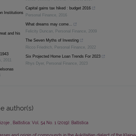
Capital gains tax hiked : budget 2016
n Institutions
Personal Finance
,
2016
What dreams may come...
Felicity Duncan
,
Personal Finance
,
2009
reat and his
The Seven Myths of Investing
Ricco Friedrich
,
Personal Finance
,
2022
–1943
Six Projected Home Loan Trends For 2023
s
,
2011
Rhys Dyer
,
Personal Finance
,
2023
Nelsonas
4
e author(s)
Pizoje
,
Baltistica: Vol. 54 No. 1 (2019): Baltistica
asses and origin of compounds in the Aukštaitian dialect of the Klaip