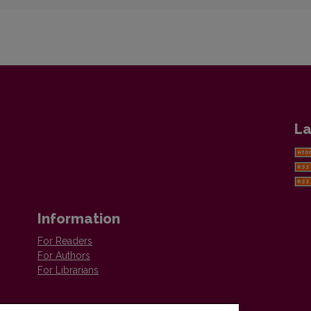
La
Information
For Readers
For Authors
For Librarians