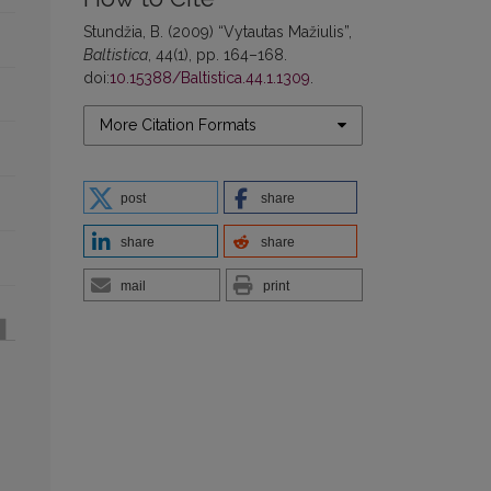
Stundžia, B. (2009) “Vytautas Mažiulis”,
Baltistica
, 44(1), pp. 164–168.
doi:
10.15388/Baltistica.44.1.1309
.
More Citation Formats
post
share
share
share
mail
print