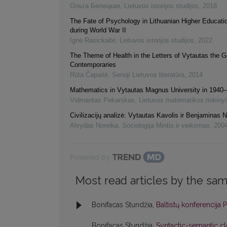
Ольга Белецкая
,
Lietuvos istorijos studijos
,
2018
The Fate of Psychology in Lithuanian Higher Educatio
during World War II
Ignė Rasickaitė
,
Lietuvos istorijos studijos
,
2022
The Theme of Health in the Letters of Vytautas the G
Contemporaries
Rūta Čapaitė
,
Senoji Lietuvos literatūra
,
2014
Mathematics in Vytautas Magnus University in 1940
Vidmantas Pekarskas
,
Lietuvos matematikos rinkiny
Civilizacijų analizė: Vytautas Kavolis ir Benjaminas 
Alvydas Noreika
,
Sociologija Mintis ir veiksmas
,
200
Powered by
Most read articles by the sam
Bonifacas Stundžia,
Baltistų konferencija 
Bonifacas Stundžia,
Syntactic-semantic cl