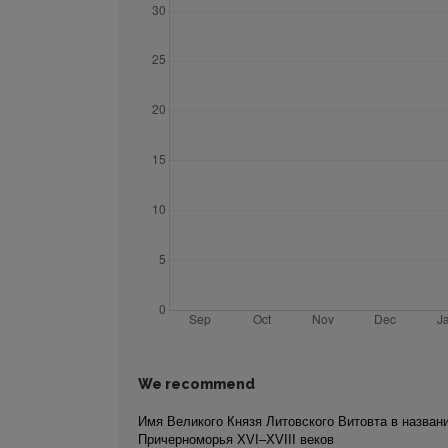
We recommend
Имя Великого Князя Литовского Витовта в назван
Причерноморья XVI–XVIII веков