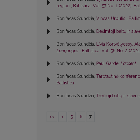
region
,
Baltistica: Vol. 57 No. 1 (2022): Bal
Bonifacas Stundžia,
Vincas Urbutis
,
Baltis
Bonifacas Stundžia,
Dešimtoji baltų ir sl
Bonifacas Stundžia,
Lívia Körtvélyessy, A
Languages
,
Baltistica: Vol. 56 No. 2 (2021)
Bonifacas Stundžia,
Paul Garde,
L’accent
,
Bonifacas Stundžia,
Tarptautinė konferenci
Baltistica
Bonifacas Stundžia,
Trečioji baltų ir slav
<<
<
5
6
7