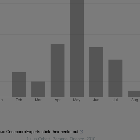
иях Северного
Experts stick their necks out
Julius Cobett
,
Personal Finance
,
2010