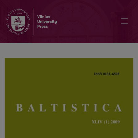
Tarptautinė Kazimiero Būgos konferencija