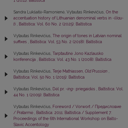
1 (2011): Baltistica
Sandra Lukšaitė-Ramonienė, Vytautas Rinkevičius,
On the
accentuation history of Lithuanian denominal verbs in
-(i)au-
ti
,
Baltistica: Vol. 60 No. 2 (2025): Baltistica
Vytautas Rinkevičius,
The origin of tones in Latvian nominal
suffixes
,
Baltistica: Vol. 53 No. 2 (2018): Baltistica
Vytautas Rinkevičius,
Tarptautinė Jono Kazlausko
konferencija
,
Baltistica: Vol. 43 No. 1 (2008): Baltistica
Vytautas Rinkevičius,
Terje Mathiassen,
Old Prussian
,
Baltistica: Vol. 50 No. 1 (2015): Baltistica
Vytautas Rinkevičius,
Dėl pr.
-ing-
priegaidės
,
Baltistica: Vol.
44 No. 1 (2009): Baltistica
Vytautas Rinkevičius,
Foreword / Vorwort / Предисловие
/ Pratarmė
,
Baltistica: 2011: Baltistica / Supplement 7:
Proceedings of the 6th International Workshop on Balto-
Slavic Accentology