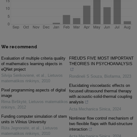
We recommend
Evaluation of multiple criteria quality
FREUD'S FIVE MOST IMPORTANT
of mathematics learning objects in
THEORIES IN PSYCHOANALYSIS
eQNet project
Silvija Sėrikovienė, et al.
,
Lietuvos
Rondineli S Souza
,
Biofarma
,
2023
matematikos rinkinys
,
2010
Elucidating viscoelastic effects on
Pixel programming aspects of digital
focused ultrasound thermal therapy
image
with acoustic-solid-thermal coupling
Rima Birškytė
,
Lietuvos matematikos
analysis
rinkinys
,
2012
Acta Mechanica Sinica
,
2024
Funding computer simulation of stem
Nonlinear flow control mechanism of
units in Vilnius University
two flexible flaps with fluid-structure
Rūta Jegnoraitė, et al.
,
Lietuvos
interaction
matematikos rinkinys
,
2010
Acta Mechanica Sinica
,
2024