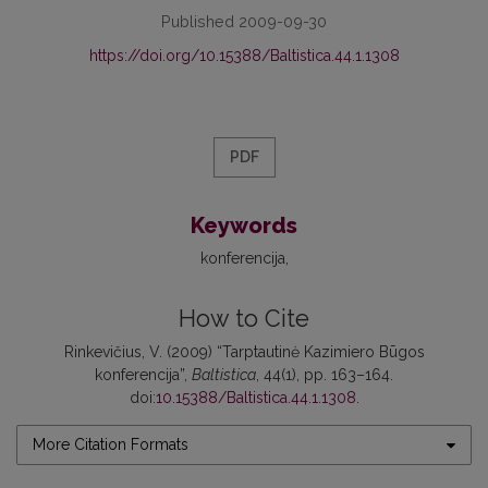
Published 2009-09-30
https://doi.org/10.15388/Baltistica.44.1.1308
PDF
Keywords
konferencija
How to Cite
Rinkevičius, V. (2009) “Tarptautinė Kazimiero Būgos
konferencija”,
Baltistica
, 44(1), pp. 163–164.
doi:
10.15388/Baltistica.44.1.1308
.
More Citation Formats