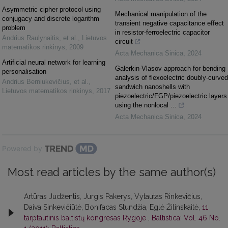
Asymmetric cipher protocol using
Mechanical manipulation of the
conjugacy and discrete logarithm
transient negative capacitance effect
problem
in resistor-ferroelectric capacitor
Andrius Raulynaitis, et al.
,
Lietuvos
circuit
matematikos rinkinys
,
2009
Acta Mechanica Sinica
,
2024
Artificial neural network for learning
Galerkin-Vlasov approach for bending
personalisation
analysis of flexoelectric doubly-curved
Andrius Berniukevičius, et al.
,
sandwich nanoshells with
Lietuvos matematikos rinkinys
,
2017
piezoelectric/FGP/piezoelectric layers
using the nonlocal ...
Acta Mechanica Sinica
,
2024
Powered by
Most read articles by the same author(s)
Artūras Judžentis, Jurgis Pakerys, Vytautas Rinkevičius,
Daiva Sinkevičiūtė, Bonifacas Stundžia, Eglė Žilinskaitė,
11
tarptautinis baltistų kongresas Rygoje
,
Baltistica: Vol. 46 No.