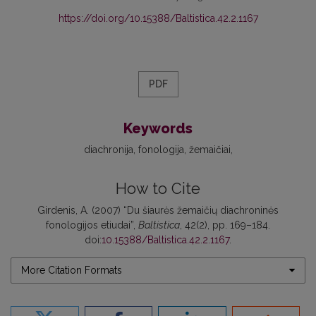
https://doi.org/10.15388/Baltistica.42.2.1167
PDF
Keywords
diachronija
fonologija
žemaičiai
How to Cite
Girdenis, A. (2007) “Du šiaurės žemaičių diachroninės
fonologijos etiudai”,
Baltistica
, 42(2), pp. 169–184.
doi:
10.15388/Baltistica.42.2.1167
.
More Citation Formats