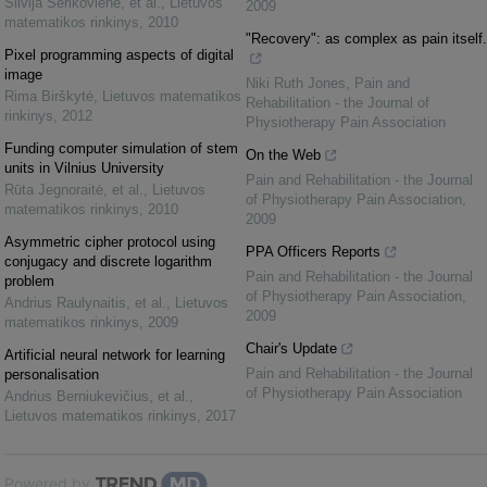
Silvija Sėrikovienė, et al.
,
Lietuvos
2009
matematikos rinkinys
,
2010
"Recovery": as complex as pain itself.
Pixel programming aspects of digital
image
Niki Ruth Jones
,
Pain and
Rima Birškytė
,
Lietuvos matematikos
Rehabilitation - the Journal of
rinkinys
,
2012
Physiotherapy Pain Association
Funding computer simulation of stem
On the Web
units in Vilnius University
Pain and Rehabilitation - the Journal
Rūta Jegnoraitė, et al.
,
Lietuvos
of Physiotherapy Pain Association
,
matematikos rinkinys
,
2010
2009
Asymmetric cipher protocol using
PPA Officers Reports
conjugacy and discrete logarithm
Pain and Rehabilitation - the Journal
problem
of Physiotherapy Pain Association
,
Andrius Raulynaitis, et al.
,
Lietuvos
2009
matematikos rinkinys
,
2009
Chair's Update
Artificial neural network for learning
Pain and Rehabilitation - the Journal
personalisation
of Physiotherapy Pain Association
Andrius Berniukevičius, et al.
,
Lietuvos matematikos rinkinys
,
2017
Powered by