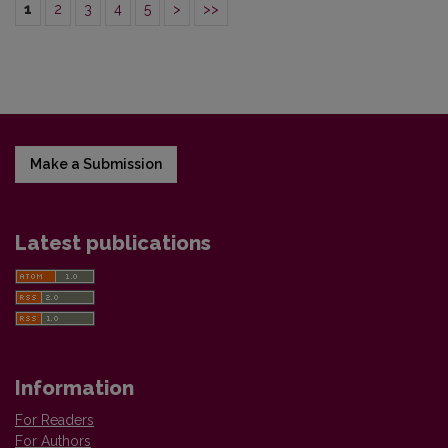
1
2
3
4
5
>
>>
Make a Submission
Latest publications
Information
For Readers
For Authors