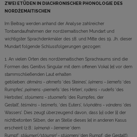
ZWEI ETÜDEN IN DIACHRONISCHER PHONOLOGIE DES
NORDŽEMAITISCHEN
Im Beitrag werden anhand der Analyse zahlreicher
Tonbandaufnahmen der nordžemaitischen Mundart und
wichtigster Sprachdenkmäler des 18. und Mitte des 19. Jh. dieser
Mundart folgende Schlussfolgerungen gezogen:
1. An vielen Orten des nordžemaitischen Sprachraums sind die
Formen des Genitivs Singular mit dem offenen Vokal [e] vor dem
stammschließenden Laut erhalten
geblieben:
àkmẽns
~
akmeñs
‘des Steines’,
lẹ̀imens
~
liemeñs
‘des
Rumpfes’,
pẹ̀imens
~
pie­meñs
‘des Hirten’,
rọ̀dens ~
rudeñs
‘des
Herbstes’,
st
ọ̀
umens
~
stuomeñs
‘des Rumpfes, der
Gestalt’,
tèšmẽns
~
tešmeñs,
‘des Euters’, (
v
)
ọ́ndêns ~
vándens
‘des
Wassers’. Dies zeugt überzeugend davon, dass [ẹ] oder [i] der
nichtbetonten Silben, der an Stelle dieses [e] in anderen Kasus
erscheint (z.B.:
lẹ́imẹnệi
~ líemenie
‘dem
i
i
Rumpf’,
stọ̾umẹn
/stộumin
~
stúomenį
‘den Rumpf, die Gestalt’),