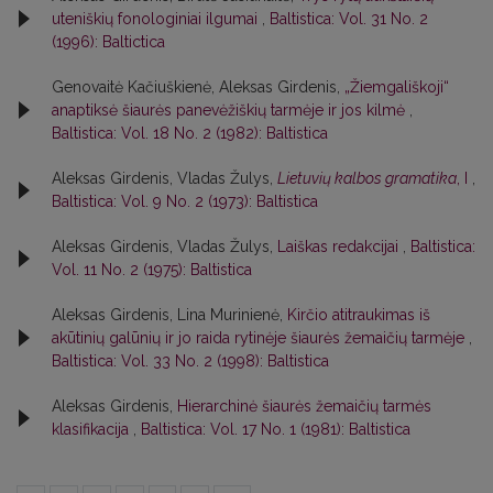
uteniškių fonologiniai ilgumai
,
Baltistica: Vol. 31 No. 2
(1996): Baltictica
Genovaitė Kačiuškienė, Aleksas Girdenis,
„Žiemgališkoji“
anaptiksė šiaurės panevėžiškių tarmėje ir jos kilmė
,
Baltistica: Vol. 18 No. 2 (1982): Baltistica
Aleksas Girdenis, Vladas Žulys,
Lietuvių kalbos gramatika
, I
,
Baltistica: Vol. 9 No. 2 (1973): Baltistica
Aleksas Girdenis, Vladas Žulys,
Laiškas redakcijai
,
Baltistica:
Vol. 11 No. 2 (1975): Baltistica
Aleksas Girdenis, Lina Murinienė,
Kirčio atitraukimas iš
akūtinių galūnių ir jo raida rytinėje šiaurės žemaičių tarmėje
,
Baltistica: Vol. 33 No. 2 (1998): Baltistica
Aleksas Girdenis,
Hierarchinė šiaurės žemaičių tarmės
klasifikacija
,
Baltistica: Vol. 17 No. 1 (1981): Baltistica