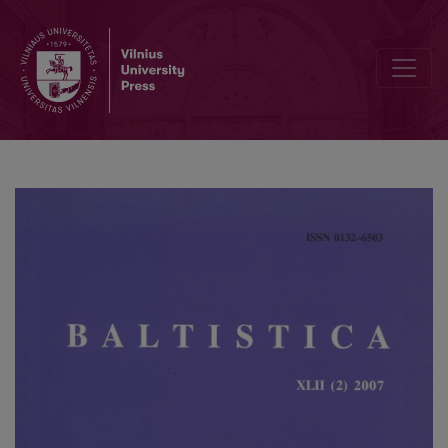
Du šiaurės žemaičių diachroninės fonologijos etiudai