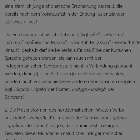
eine ziemlich junge phonetische Erscheinung darstellt, die
bereits nach dem Vokalausfall in der Endung
-es
entstanden
ist
(-enes
>
-ens).
e
Die Erscheinung ist bis jetzt lebendig (vgl.
ne̾.š
~
nẽšė
‘trug’
e
e
e
:
pã˙rnẹš
~
par̃nešė
‘holte’,
ve̾.d
~
vẽdė
‘führte’:
ẹ̾.švẹd
~
ìšvedė
‘führt
hinaus’), deshalb darf sie keinesfalls für das Erbe der Kurischen
Sprache gehalten werden, sie kann auch mit der
indogermanischen Schwundstufe nicht in Verbindung gebracht
werden, denn [ẹ] ist an Stelle von [e] nicht nur vor Sonanten,
sondern auch vor verschiedenen anderen Konsonanten möglich
(vgl.
lûopẹta ~ lópeta
‘der Spaten’,
ọ̃udẹgà ~ uodegà
‘der
Schwanz’).
2. Die Präsensformen des nordžemaitischen infixalen Verbs
kristi
krĩmt
~
krim̃ta
‘fällt’ u. a. sowie der Germanismus
grũmts
~
grum̃tas
‘der Grund’ zeigen, dass zumindest in einigen
Gebieten dieser Mundart ein natürlicher indogermanischer