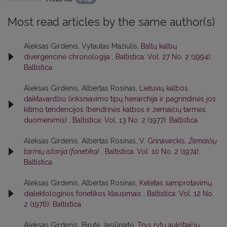
Most read articles by the same author(s)
Aleksas Girdenis, Vytautas Mažiulis,
Baltų kalbų
divergencinė chronologija
,
Baltistica: Vol. 27 No. 2 (1994):
Baltistica
Aleksas Girdenis, Albertas Rosinas,
Lietuvių kalbos
daiktavardžio linksniavimo tipų hierarchija ir pagrindinės jos
kitimo tendencijos (bendrinės kalbos ir žemaičių tarmės
duomenimis)
,
Baltistica: Vol. 13 No. 2 (1977): Baltistica
Aleksas Girdenis, Albertas Rosinas,
V. Grinaveckis,
Žemaičių
tarmių istorija (fonetika)
,
Baltistica: Vol. 10 No. 2 (1974):
Baltistica
Aleksas Girdenis, Albertas Rosinas,
Keletas samprotavimų
dialektologinės fonetikos klausimais
,
Baltistica: Vol. 12 No.
2 (1976): Baltistica
Aleksas Girdenis, Birutė Jasiūnaitė,
Trys rytų aukštaičių