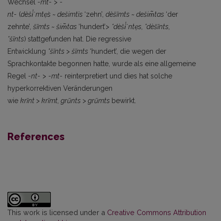
Wechsel
-mt-
>
-
nt-
(
dèši̾˙mtẹ̀s
~
dešimtìs
‘zehn’,
dèšĩmts
~
dešim̃tas
‘der
zehnte’,
šĩmts
~
šim̃tas
‘hundert’>
*dèši̾˙ntẹs, *dèšĩnts,
*šĩnts
)
stattgefunden hat. Die regressive
Entwicklung
*šĩnts
>
šĩmts
‘hundert’, die wegen der
Sprachkontakte begonnen hatte, wurde als eine allgemeine
Regel
-nt-
>
-mt-
reinterpretiert und dies hat solche
hyperkorrektiven Veränderungen
wie
krĩnt
>
krĩmt,
grũnts
>
grũmts
bewirkt.
References
This work is licensed under a
Creative Commons Attribution