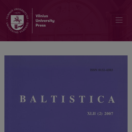
Du šiaurės žemaičių diachroninės fonologijos etiudai