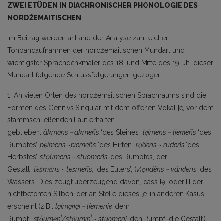
ZWEI ETÜDEN IN DIACHRONISCHER PHONOLOGIE DES
NORDŽEMAITISCHEN
Im Beitrag werden anhand der Analyse zahlreicher
Tonbandaufnahmen der nordžemaitischen Mundart und
wichtigster Sprachdenkmäler des 18. und Mitte des 19. Jh. dieser
Mundart folgende Schlussfolgerungen gezogen:
1. An vielen Orten des nordžemaitischen Sprachraums sind die
Formen des Genitivs Singular mit dem offenen Vokal [e] vor dem
stammschließenden Laut erhalten
geblieben:
àkmẽns
~
akmeñs
‘des Steines’,
lẹ̀imens
~
liemeñs
‘des
Rumpfes’,
pẹ̀imens
~
pie­meñs
‘des Hirten’,
rọ̀dens ~
rudeñs
‘des
Herbstes’,
st
ọ̀
umens
~
stuomeñs
‘des Rumpfes, der
Gestalt’,
tèšmẽns
~
tešmeñs,
‘des Euters’, (
v
)
ọ́ndêns ~
vándens
‘des
Wassers’. Dies zeugt überzeugend davon, dass [ẹ] oder [i] der
nichtbetonten Silben, der an Stelle dieses [e] in anderen Kasus
erscheint (z.B.:
lẹ́imẹnệi
~ líemenie
‘dem
i
i
Rumpf’,
stọ̾umẹn
/stộumin
~
stúomenį
‘den Rumpf, die Gestalt’),