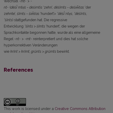
Wechsel
-mt-
>
-
nt-
(
dèši̾˙mtẹ̀s
~
dešimtìs
‘zehn’,
dèšĩmts
~
dešim̃tas
‘der
zehnte’,
šĩmts
~
šim̃tas
‘hundert’>
*dèši̾˙ntẹs, *dèšĩnts,
*šĩnts
)
stattgefunden hat. Die regressive
Entwicklung
*šĩnts
>
šĩmts
‘hundert’, die wegen der
Sprachkontakte begonnen hatte, wurde als eine allgemeine
Regel
-nt-
>
-mt-
reinterpretiert und dies hat solche
hyperkorrektiven Veränderungen
wie
krĩnt
>
krĩmt,
grũnts
>
grũmts
bewirkt.
References
This work is licensed under a
Creative Commons Attribution