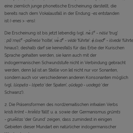
eine ziemlich junge phonetische Erscheinung darstellt, die
bereits nach dem Vokalausfall in der Endung
-es
entstanden
ist
(-enes
>
-ens).
e
Die Erscheinung ist bis jetzt lebendig (vgl.
ne̾.š
~
nẽšė
‘trug’
e
e
e
:
pã˙rnẹš
~
par̃nešė
‘holte’,
ve̾.d
~
vẽdė
‘führte’:
ẹ̾.švẹd
~
ìšvedė
‘führt
hinaus’), deshalb darf sie keinesfalls für das Erbe der Kurischen
Sprache gehalten werden, sie kann auch mit der
indogermanischen Schwundstufe nicht in Verbindung gebracht
werden, denn [ẹ] ist an Stelle von [e] nicht nur vor Sonanten,
sondern auch vor verschiedenen anderen Konsonanten möglich
(vgl.
lûopẹta ~ lópeta
‘der Spaten’,
ọ̃udẹgà ~ uodegà
‘der
Schwanz’).
2. Die Präsensformen des nordžemaitischen infixalen Verbs
kristi
krĩmt
~
krim̃ta
‘fällt’ u. a. sowie der Germanismus
grũmts
~
grum̃tas
‘der Grund’ zeigen, dass zumindest in einigen
Gebieten dieser Mundart ein natürlicher indogermanischer