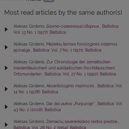
Most read articles by the same author(s)
Aleksas Girdenis,
Балто-славянский сборник
,
Baltistica:
Vol. 13 No. 1 (1977): Baltistica
Aleksas Girdenis,
Mažeikių tarmės fonologinės sistemos
apžvalga
,
Baltistica: Vol. 7 No. 1 (1971): Baltistica
Aleksas Girdenis,
Zur Chronologie der žemaitischen
(niederlitauischen) und aukštaitischen (hochlitauischen)
Ortsmundarten
,
Baltistica: Vol. 27 No. 1 (1992): Baltistica
Aleksas Girdenis,
Akcentologinis mažmožis
,
Baltistica: Vol.
14 No. 1 (1978): Baltistica
Aleksas Girdenis,
Dar dėl
aukos
„Purpuroje“
,
Baltistica: Vol.
43 No. 2 (2008): Baltistica
Aleksas Girdenis,
Žemaičių savarankiškos raidos pradžia
,
Baltistica: Vol. 28 No. 2 (1994): Baltistica