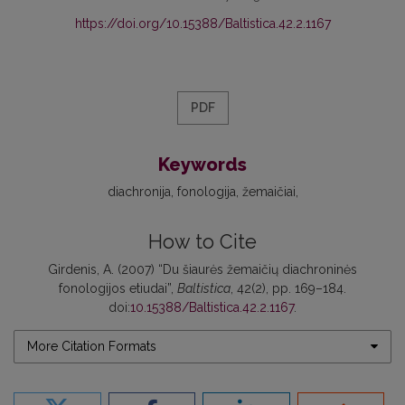
https://doi.org/10.15388/Baltistica.42.2.1167
PDF
Keywords
diachronija
fonologija
žemaičiai
How to Cite
Girdenis, A. (2007) “Du šiaurės žemaičių diachroninės
fonologijos etiudai”,
Baltistica
, 42(2), pp. 169–184.
doi:
10.15388/Baltistica.42.2.1167
.
More Citation Formats