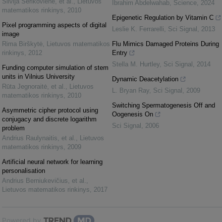
Silvija Sėrikovienė, et al.
,
Lietuvos
Ibrahim Abdelwahab
,
Science
,
2024
matematikos rinkinys
,
2010
Epigenetic Regulation by Vitamin C
Pixel programming aspects of digital
Leslie K. Ferrarelli
,
Sci Signal
,
2013
image
Rima Birškytė
,
Lietuvos matematikos
Flu Mimics Damaged Proteins During
rinkinys
,
2012
Entry
Stella M. Hurtley
,
Sci Signal
,
2014
Funding computer simulation of stem
units in Vilnius University
Dynamic Deacetylation
Rūta Jegnoraitė, et al.
,
Lietuvos
L. Bryan Ray
,
Sci Signal
,
2009
matematikos rinkinys
,
2010
Switching Spermatogenesis Off and
Asymmetric cipher protocol using
Oogenesis On
conjugacy and discrete logarithm
Sci Signal
,
2006
problem
Andrius Raulynaitis, et al.
,
Lietuvos
matematikos rinkinys
,
2009
Artificial neural network for learning
personalisation
Andrius Berniukevičius, et al.
,
Lietuvos matematikos rinkinys
,
2017
Powered by