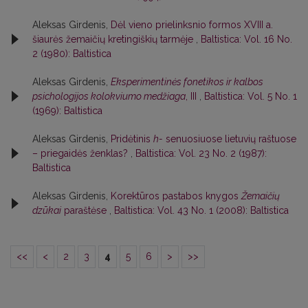
Aleksas Girdenis,
Dėl vieno prielinksnio formos XVIII a.
šiaurės žemaičių kretingiškių tarmėje
,
Baltistica: Vol. 16 No.
2 (1980): Baltistica
Aleksas Girdenis,
Eksperimentinės fonetikos ir kalbos
psichologijos kolokviumo medžiaga
, III
,
Baltistica: Vol. 5 No. 1
(1969): Baltistica
Aleksas Girdenis,
Pridėtinis
h-
senuosiuose lietuvių raštuose
– priegaidės ženklas?
,
Baltistica: Vol. 23 No. 2 (1987):
Baltistica
Aleksas Girdenis,
Korektūros pastabos knygos
Žemaičių
dzūkai
paraštėse
,
Baltistica: Vol. 43 No. 1 (2008): Baltistica
<<
<
2
3
4
5
6
>
>>