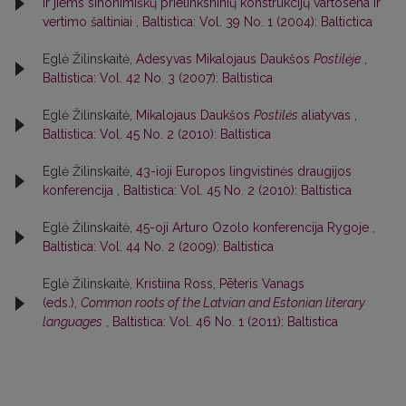
ir jiems sinonimiškų prielinksninių konstrukcijų vartosena ir
vertimo šaltiniai
,
Baltistica: Vol. 39 No. 1 (2004): Baltictica
Eglė Žilinskaitė,
Adesyvas Mikalojaus Daukšos
Postilėje
,
Baltistica: Vol. 42 No. 3 (2007): Baltistica
Eglė Žilinskaitė,
Mikalojaus Daukšos
Postilės
aliatyvas
,
Baltistica: Vol. 45 No. 2 (2010): Baltistica
Eglė Žilinskaitė,
43-ioji Europos lingvistinės draugijos
konferencija
,
Baltistica: Vol. 45 No. 2 (2010): Baltistica
Eglė Žilinskaitė,
45-oji Arturo Ozolo konferencija Rygoje
,
Baltistica: Vol. 44 No. 2 (2009): Baltistica
Eglė Žilinskaitė,
Kristiina Ross, Pēteris Vanags
(eds.),
Common roots of the Latvian and Estonian literary
languages
,
Baltistica: Vol. 46 No. 1 (2011): Baltistica