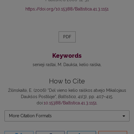
https://doi.org/10.15388/Baltistica.41.3.1151
PDF
Keywords
senieji raštai
M. Daukša
kelio raiška
How to Cite
Žilinskaitė, E. (2006) “Dėl vieno kelio raiškos atvejo Mikalojaus
Daukšos Postilėje”,
Baltistica
, 41(3), pp. 407–415.
doi:
10.15388/Baltistica.41.3.1151
.
More Citation Formats