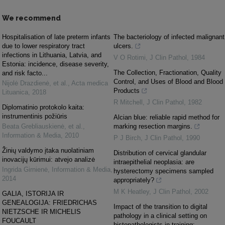
We recommend
Hospitalisation of late preterm infants
The bacteriology of infected malignant
due to lower respiratory tract
ulcers.
infections in Lithuania, Latvia, and
V O Rotimi
,
J Clin Pathol
,
1984
Estonia: incidence, disease severity,
The Collection, Fractionation, Quality
and risk facto...
Control, and Uses of Blood and Blood
Nijolė Drazdienė, et al.
,
Acta medica
Products
Lituanica
,
2018
R Mitchell
,
J Clin Pathol
,
1982
Diplomatinio protokolo kaita:
instrumentinis požiūris
Alcian blue: reliable rapid method for
Beata Grebliauskienė, et al.
,
marking resection margins.
Information & Media
,
2010
P J Birch
,
J Clin Pathol
,
1990
Žinių valdymo įtaka nuolatiniam
Distribution of cervical glandular
inovacijų kūrimui: atvejo analizė
intraepithelial neoplasia: are
Ingrida Girnienė
,
Information & Media
,
hysterectomy specimens sampled
2014
appropriately?
M K Heatley
,
J Clin Pathol
,
2002
GALIA, ISTORIJA IR
GENEALOGIJA: FRIEDRICHAS
Impact of the transition to digital
NIETZSCHE IR MICHELIS
pathology in a clinical setting on
FOUCAULT
histopathologists in training: