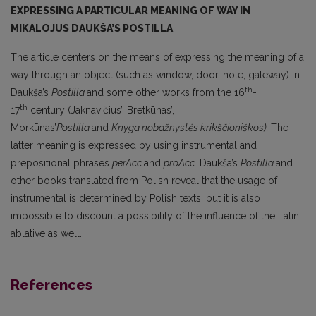
EXPRESSING A PARTICULAR MEANING OF WAY IN
MIKALOJUS DAUKŠA’S POSTILLA
The article centers on the means of expressing the meaning of a
way through an object (such as window, door, hole, gateway) in
th
Daukša’s
Postilla
and some other works from the 16
-
th
17
century (Jaknavičius’, Bretkūnas’,
Morkūnas’
Postilla
and
Knyga nobažnystės krikščioniškos).
The
latter meaning is expressed by using instrumental and
prepositional phrases
perAcc
and
pro
Acc
. Daukša’s
Postilla
and
other books translated from Polish reveal that the usage of
instrumental is determined by Polish texts, but it is also
impossible to discount a possibility of the influence of the Latin
ablative as well.
References