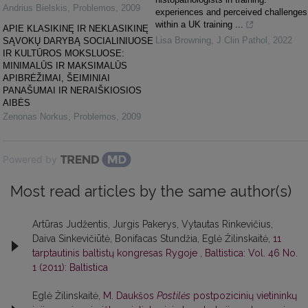
Andrius Bielskis
,
Problemos
,
2009
experiences and perceived challenges
within a UK training ...
APIE KLASIKINĘ IR NEKLASIKINĘ
Lisa Browning
,
J Clin Pathol
,
2022
SĄVOKŲ DARYBĄ SOCIALINIUOSE
IR KULTŪROS MOKSLUOSE:
MINIMALŪS IR MAKSIMALŪS
APIBRĖŽIMAI, ŠEIMINIAI
PANAŠUMAI IR NERAIŠKIOSIOS
AIBĖS
Zenonas Norkus
,
Problemos
,
2009
Powered by
Most read articles by the same author(s)
Artūras Judžentis, Jurgis Pakerys, Vytautas Rinkevičius,
Daiva Sinkevičiūtė, Bonifacas Stundžia, Eglė Žilinskaitė,
11
tarptautinis baltistų kongresas Rygoje
,
Baltistica: Vol. 46 No.
1 (2011): Baltistica
Eglė Žilinskaitė,
M. Daukšos
Postilės
postpozicinių vietininkų