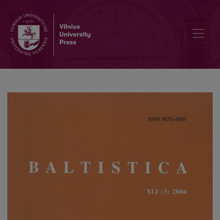
Dėl vieno kelio raiškos atvejo Mikalojaus Daukšos Postilėje