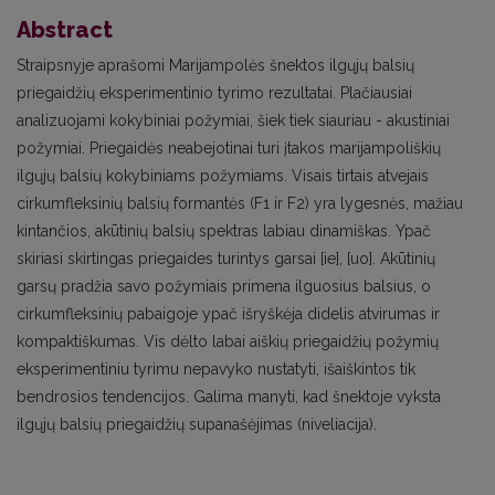
Abstract
Straipsnyje aprašomi Marijampolės šnektos ilgųjų balsių
priegaidžių eksperimentinio tyrimo rezultatai. Plačiausiai
analizuojami kokybiniai požymiai, šiek tiek siauriau - akustiniai
požymiai. Priegaidės neabejotinai turi įtakos marijampoliškių
ilgųjų balsių kokybiniams požymiams. Visais tirtais atvejais
cirkumfleksinių balsių formantės (F1 ir F2) yra lygesnės, mažiau
kintančios, akūtinių balsių spektras labiau dinamiškas. Ypač
skiriasi skirtingas priegaides turintys garsai [ie], [uo]. Akūtinių
garsų pradžia savo požymiais primena ilguosius balsius, o
cirkumfleksinių pabaigoje ypač išryškėja didelis atvirumas ir
kompaktiškumas. Vis dėlto labai aiškių priegaidžių požymių
eksperimentiniu tyrimu nepavyko nustatyti, išaiškintos tik
bendrosios tendencijos. Galima manyti, kad šnektoje vyksta
ilgųjų balsių priegaidžių supanašėjimas (niveliacija).