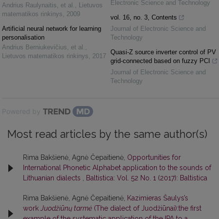
Electronic Science and Technology
Andrius Raulynaitis, et al.
,
Lietuvos
matematikos rinkinys
,
2009
vol. 16, no. 3, Contents
Artificial neural network for learning
Journal of Electronic Science and
personalisation
Technology
Andrius Berniukevičius, et al.
,
Quasi-Z source inverter control of PV
Lietuvos matematikos rinkinys
,
2017
grid-connected based on fuzzy PCI
Journal of Electronic Science and
Technology
Powered by
Most read articles by the same author(s)
Rima Bakšienė, Agnė Čepaitienė,
Opportunities for
International Phonetic Alphabet application to the sounds of
Lithuanian dialects
,
Baltistica: Vol. 52 No. 1 (2017): Baltistica
Rima Bakšienė, Agnė Čepaitienė,
Kazimieras Šaulys’s
work
Juodžiūnų tarmė
(The dialect of Juodžiūnai):the first
example of the systematic application of the IPA to a