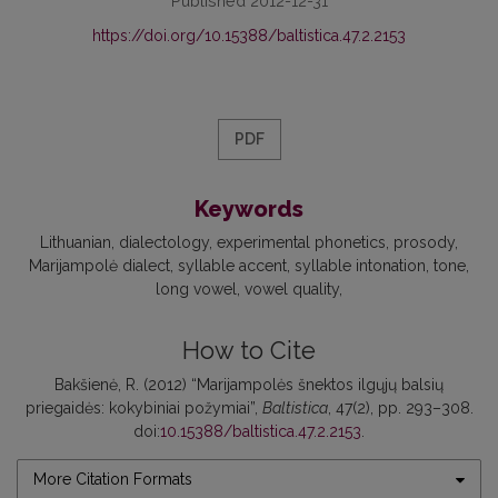
Published 2012-12-31
https://doi.org/10.15388/baltistica.47.2.2153
PDF
Keywords
Lithuanian
dialectology
experimental phonetics
prosody
Marijampolė dialect
syllable accent
syllable intonation
tone
long vowel
vowel quality
How to Cite
Bakšienė, R. (2012) “Marijampolės šnektos ilgųjų balsių
priegaidės: kokybiniai požymiai”,
Baltistica
, 47(2), pp. 293–308.
doi:
10.15388/baltistica.47.2.2153
.
More Citation Formats