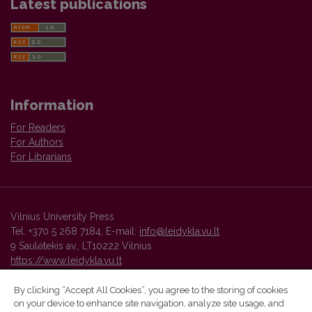
Latest publications
Information
For Readers
For Authors
For Librarians
Vilnius University Press
Tel. +370 5 268 7184, E-mail:
info@leidykla.vu.lt
9 Saulėtekis av., LT10222 Vilnius
https://www.leidykla.vu.lt
By clicking “Accept All Cookies”, you agree to the storing of cookies
on your device to enhance site navigation, analyze site usage, and
Vilnius University Press platform and metadata are distributed by