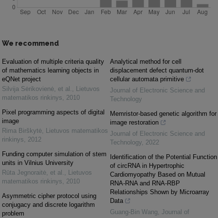
We recommend
Evaluation of multiple criteria quality
Analytical method for cell
of mathematics learning objects in
displacement defect quantum-dot
eQNet project
cellular automata primitive
Silvija Sėrikovienė, et al.
,
Lietuvos
Journal of Electronic Science and
matematikos rinkinys
,
2010
Technology
Pixel programming aspects of digital
Memristor-based genetic algorithm for
image
image restoration
Rima Birškytė
,
Lietuvos matematikos
Journal of Electronic Science and
rinkinys
,
2012
Technology
,
2022
Funding computer simulation of stem
Identification of the Potential Function
units in Vilnius University
of circRNA in Hypertrophic
Rūta Jegnoraitė, et al.
,
Lietuvos
Cardiomyopathy Based on Mutual
matematikos rinkinys
,
2010
RNA-RNA and RNA-RBP
Relationships Shown by Microarray
Asymmetric cipher protocol using
Data
conjugacy and discrete logarithm
Guang-Bin Wang
,
Journal of
problem