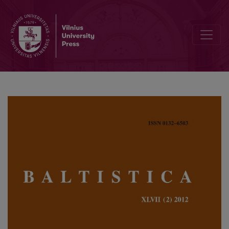
Marijampolės šnektos ilgųjų balsių priegaidės: kokybiniai požymiai