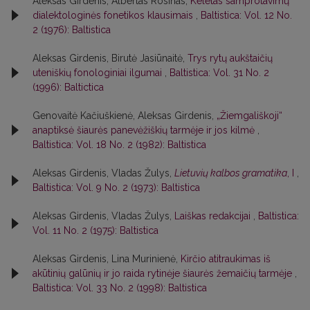
Aleksas Girdenis, Albertas Rosinas,
Keletas samprotavimų
dialektologinės fonetikos klausimais
,
Baltistica: Vol. 12 No.
2 (1976): Baltistica
Aleksas Girdenis, Birutė Jasiūnaitė,
Trys rytų aukštaičių
uteniškių fonologiniai ilgumai
,
Baltistica: Vol. 31 No. 2
(1996): Baltictica
Genovaitė Kačiuškienė, Aleksas Girdenis,
„Žiemgališkoji“
anaptiksė šiaurės panevėžiškių tarmėje ir jos kilmė
,
Baltistica: Vol. 18 No. 2 (1982): Baltistica
Aleksas Girdenis, Vladas Žulys,
Lietuvių kalbos gramatika
, I
,
Baltistica: Vol. 9 No. 2 (1973): Baltistica
Aleksas Girdenis, Vladas Žulys,
Laiškas redakcijai
,
Baltistica:
Vol. 11 No. 2 (1975): Baltistica
Aleksas Girdenis, Lina Murinienė,
Kirčio atitraukimas iš
akūtinių galūnių ir jo raida rytinėje šiaurės žemaičių tarmėje
,
Baltistica: Vol. 33 No. 2 (1998): Baltistica