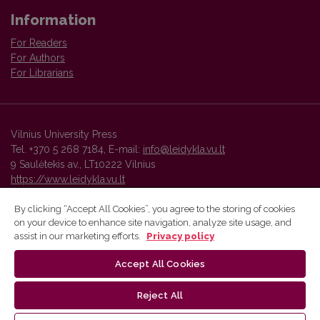
Information
For Readers
For Authors
For Librarians
Vilnius University Press
Tel. +370 5 268 7184, E-mail:
info@leidykla.vu.lt
9 Saulėtekis av., LT10222 Vilnius
https://www.leidykla.vu.lt
By clicking “Accept All Cookies”, you agree to the storing of cookies
on your device to enhance site navigation, analyze site usage, and
Vilnius University Press platform and metadata are distributed by
assist in our marketing efforts.
Privacy policy
Creative Commons International License
.
Accept All Cookies
Reject All