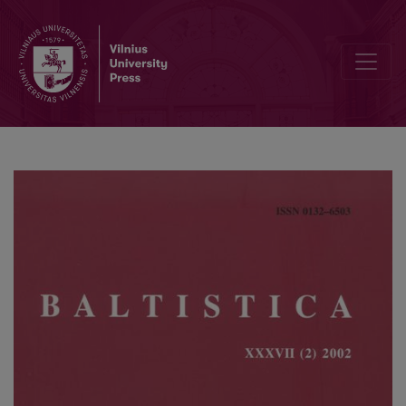
Dėl kirčiuotų pusilgių balsių prozodijos