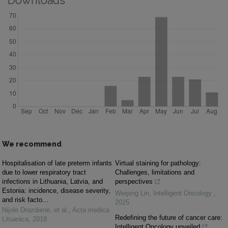
Downloads
We recommend
Hospitalisation of late preterm infants
Virtual staining for pathology:
due to lower respiratory tract
Challenges, limitations and
infections in Lithuania, Latvia, and
perspectives
Estonia: incidence, disease severity,
Weiping Lin
,
Intelligent Oncology
,
and risk facto...
2025
Nijolė Drazdienė, et al.
,
Acta medica
Redefining the future of cancer care:
Lituanica
,
2018
Intelligent Oncology unveiled