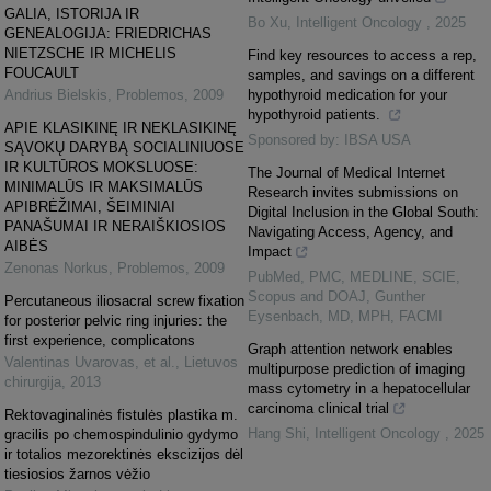
GALIA, ISTORIJA IR
Bo Xu
,
Intelligent Oncology
,
2025
GENEALOGIJA: FRIEDRICHAS
NIETZSCHE IR MICHELIS
Find key resources to access a rep,
FOUCAULT
samples, and savings on a different
Andrius Bielskis
,
Problemos
,
2009
hypothyroid medication for your
hypothyroid patients.
APIE KLASIKINĘ IR NEKLASIKINĘ
Sponsored by: IBSA USA
SĄVOKŲ DARYBĄ SOCIALINIUOSE
IR KULTŪROS MOKSLUOSE:
The Journal of Medical Internet
MINIMALŪS IR MAKSIMALŪS
Research invites submissions on
APIBRĖŽIMAI, ŠEIMINIAI
Digital Inclusion in the Global South:
PANAŠUMAI IR NERAIŠKIOSIOS
Navigating Access, Agency, and
AIBĖS
Impact
Zenonas Norkus
,
Problemos
,
2009
PubMed, PMC, MEDLINE, SCIE,
Scopus and DOAJ, Gunther
Percutaneous iliosacral screw fixation
Eysenbach, MD, MPH, FACMI
for posterior pelvic ring injuries: the
first experience, complicatons
Graph attention network enables
Valentinas Uvarovas, et al.
,
Lietuvos
multipurpose prediction of imaging
chirurgija
,
2013
mass cytometry in a hepatocellular
carcinoma clinical trial
Rektovaginalinės fistulės plastika m.
Hang Shi
,
Intelligent Oncology
,
2025
gracilis po chemospindulinio gydymo
ir totalios mezorektinės ekscizijos dėl
tiesiosios žarnos vėžio