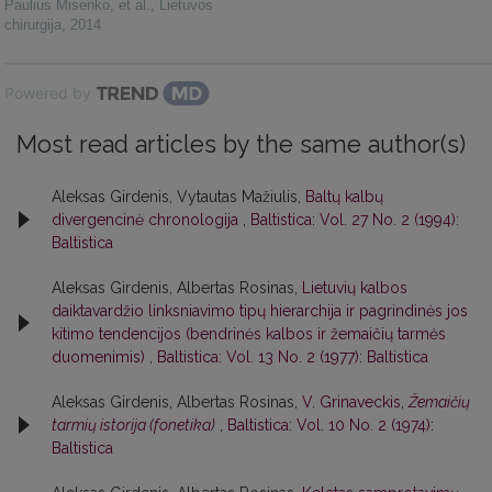
Paulius Misenko, et al.
,
Lietuvos
chirurgija
,
2014
Powered by
Most read articles by the same author(s)
Aleksas Girdenis, Vytautas Mažiulis,
Baltų kalbų
divergencinė chronologija
,
Baltistica: Vol. 27 No. 2 (1994):
Baltistica
Aleksas Girdenis, Albertas Rosinas,
Lietuvių kalbos
daiktavardžio linksniavimo tipų hierarchija ir pagrindinės jos
kitimo tendencijos (bendrinės kalbos ir žemaičių tarmės
duomenimis)
,
Baltistica: Vol. 13 No. 2 (1977): Baltistica
Aleksas Girdenis, Albertas Rosinas,
V. Grinaveckis,
Žemaičių
tarmių istorija (fonetika)
,
Baltistica: Vol. 10 No. 2 (1974):
Baltistica