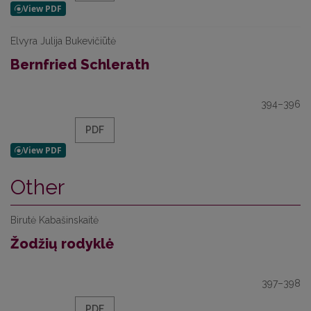
Elvyra Julija Bukevičiūtė
Bernfried Schlerath
394–396
PDF
Other
Birutė Kabašinskaitė
Žodžių rodyklė
397–398
PDF