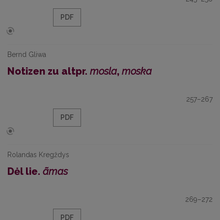
PDF
Bernd Gliwa
Notizen zu altpr.
mosla
,
moska
257–267
PDF
Rolandas Kregždys
Dėl lie.
ãmas
269–272
PDF