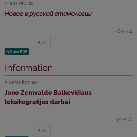
Vincas Urbutis
Новое в русской етимологии
369–372
PDF
Information
Albertas Rosinas
Jono Zemvaldo Balkevičiaus
leksikografijos darbai
373–376
PDF