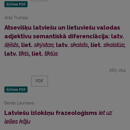
Anta Trumpa
Atsevišķu latviešu un lietuviešu valodas
adjektīvu semantiskā diferenciācija: latv.
šķīsts
, liet.
skýstas
; latv.
skaists
, liet.
skaistùs
;
latv.
tikls
, liet.
tiklùs
283–294
PDF
Benita Laumane
Latviešu izlokšņu frazeoloģisms
iet uz
lelles kāju