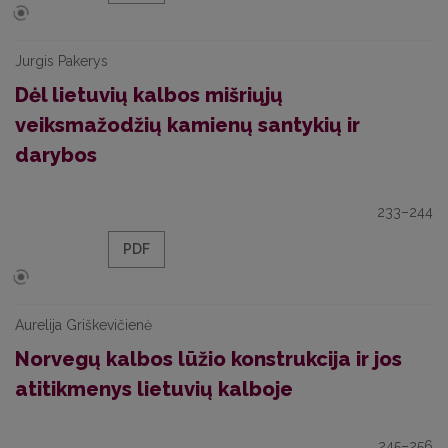
Jurgis Pakerys
Dėl lietuvių kalbos mišriųjų
veiksmažodžių kamienų santykių ir
darybos
233–244
PDF
Aurelija Griškevičienė
Norvegų kalbos lūžio konstrukcija ir jos
atitikmenys lietuvių kalboje
245–256