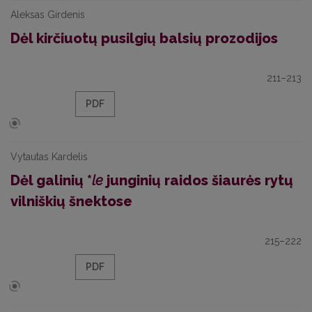
Aleksas Girdenis
Dėl kirčiuotų pusilgių balsių prozodijos
211–213
PDF
Vytautas Kardelis
Dėl galinių *
le
junginių raidos šiaurės rytų
vilniškių šnektose
215–222
PDF