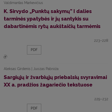
Valdimantas Markevičius
K. Sirvydo „Punktų sakymų” I dalies
tarminės ypatybės ir jų santykis su
dabartinėmis rytų aukštaičių tarmėmis
223–228
PDF
Aleksas Girdenis | Juozas Pabrėža
Sargiųjų ir žvarbiųjų priebalsių svyravimai
XX a. pradžios žagariečio tekstuose
229–232
PDF