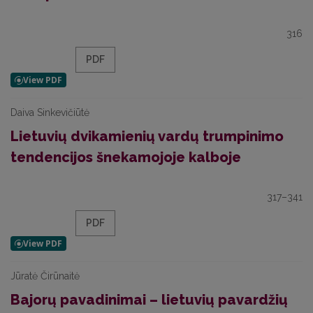
316
PDF
Daiva Sinkevičiūtė
Lietuvių dvikamienių vardų trumpinimo
tendencijos šnekamojoje kalboje
317–341
PDF
Jūratė Čirūnaitė
Bajorų pavadinimai – lietuvių pavardžių