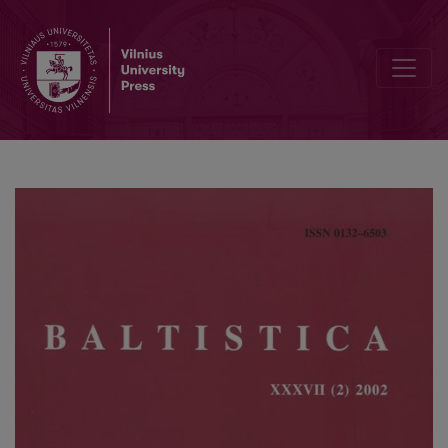
Jono Zemvaldo Balkevičiaus leksikografijos darbai