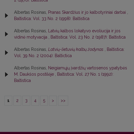
2 (1976): Baltistica
Albertas Rosinas,
Pranas Skardžius ir jo kalbotyriniai darbai
,
Baltistica: Vol. 33 No. 2 (1998): Baltistica
Albertas Rosinas,
Latvių kalbos lokatyvo evoliucija ir jos
vidinė motyvacija
,
Baltistica: Vol. 23 No. 2 (1987): Baltistica
Albertas Rosinas,
Latvių-lietuvių kalbų žodynas
,
Baltistica:
Vol. 39 No. 2 (2004): Baltictica
Albertas Rosinas,
Neigiamųjų įvardžių vartosenos ypatybės
M. Daukšos postilėje
,
Baltistica: Vol. 27 No. 1 (1992):
Baltistica
1
2
3
4
5
>
>>