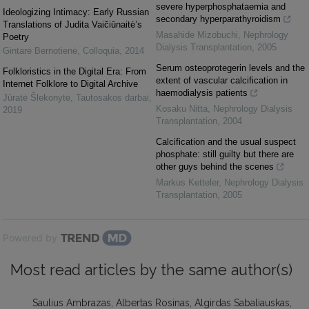
severe hyperphosphataemia and
Ideologizing Intimacy: Early Russian
secondary hyperparathyroidism
Translations of Judita Vaičiūnaitė’s
Masahide Mizobuchi
,
Nephrology
Poetry
Dialysis Transplantation
,
2005
Gintarė Bernotienė
,
Colloquia
,
2014
Serum osteoprotegerin levels and the
Folkloristics in the Digital Era: From
extent of vascular calcification in
Internet Folklore to Digital Archive
haemodialysis patients
Jūratė Šlekonytė
,
Tautosakos darbai
,
Kosaku Nitta
,
Nephrology Dialysis
2019
Transplantation
,
2004
Calcification and the usual suspect
phosphate: still guilty but there are
other guys behind the scenes
Markus Ketteler
,
Nephrology Dialysis
Transplantation
,
2005
Powered by
Most read articles by the same author(s)
Saulius Ambrazas, Albertas Rosinas, Algirdas Sabaliauskas,