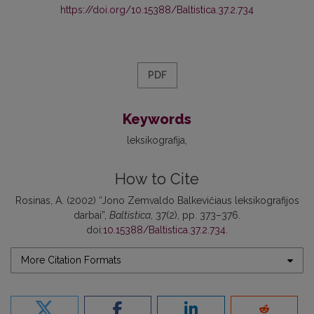
https://doi.org/10.15388/Baltistica.37.2.734
PDF
Keywords
leksikografija
How to Cite
Rosinas, A. (2002) “Jono Zemvaldo Balkevičiaus leksikografijos
darbai”,
Baltistica
, 37(2), pp. 373–376.
doi:
10.15388/Baltistica.37.2.734
.
More Citation Formats