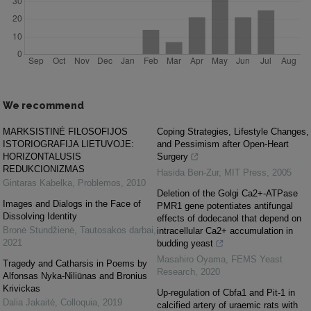
We recommend
MARKSISTINĖ FILOSOFIJOS
Coping Strategies, Lifestyle Changes,
ISTORIOGRAFIJA LIETUVOJE:
and Pessimism after Open-Heart
HORIZONTALUSIS
Surgery
REDUKCIONIZMAS
Hasida Ben-Zur
,
MIT Press
,
2005
Gintaras Kabelka
,
Problemos
,
2010
Deletion of the Golgi Ca2+-ATPase
Images and Dialogs in the Face of
PMR1 gene potentiates antifungal
Dissolving Identity
effects of dodecanol that depend on
Bronė Stundžienė
,
Tautosakos darbai
,
intracellular Ca2+ accumulation in
2021
budding yeast
Masahiro Oyama
,
FEMS Yeast
Tragedy and Catharsis in Poems by
Research
,
2020
Alfonsas Nyka-Niliūnas and Bronius
Krivickas
Up-regulation of Cbfa1 and Pit-1 in
Dalia Jakaitė
,
Colloquia
,
2019
calcified artery of uraemic rats with