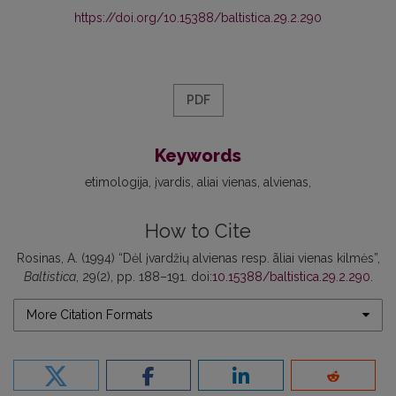
https://doi.org/10.15388/baltistica.29.2.290
PDF
Keywords
etimologija
įvardis
aliai vienas
alvienas
How to Cite
Rosinas, A. (1994) “Dėl įvardžių alvienas resp. ãliai vienas kilmės”,
Baltistica
, 29(2), pp. 188–191. doi:
10.15388/baltistica.29.2.290
.
More Citation Formats