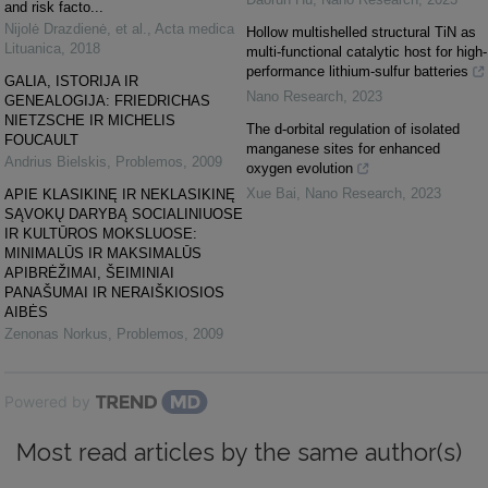
and risk facto...
Nijolė Drazdienė, et al.
,
Acta medica
Hollow multishelled structural TiN as
Lituanica
,
2018
multi-functional catalytic host for high-
performance lithium-sulfur batteries
GALIA, ISTORIJA IR
Nano Research
,
2023
GENEALOGIJA: FRIEDRICHAS
NIETZSCHE IR MICHELIS
The d-orbital regulation of isolated
FOUCAULT
manganese sites for enhanced
Andrius Bielskis
,
Problemos
,
2009
oxygen evolution
Xue Bai
,
Nano Research
,
2023
APIE KLASIKINĘ IR NEKLASIKINĘ
SĄVOKŲ DARYBĄ SOCIALINIUOSE
IR KULTŪROS MOKSLUOSE:
MINIMALŪS IR MAKSIMALŪS
APIBRĖŽIMAI, ŠEIMINIAI
PANAŠUMAI IR NERAIŠKIOSIOS
AIBĖS
Zenonas Norkus
,
Problemos
,
2009
Powered by
Most read articles by the same author(s)