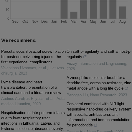
We recommend
Percutaneous iliosacral screw fixation
On soft p-regularity and soft almost-p-
for posterior pelvic ring injuries: the
regularity
first experience, complicatons
Fuzzy Information and Engineering
,
Valentinas Uvarovas, et al.
,
Lietuvos
2025
chirurgija
,
2013
A zincophilic molecular brush for a
Lyme disease and heart
dendrite-free, corrosion-resistant, zinc
transplantation: presentation of a
metal anode with a long life cycle
clinical case and a literature review
Penggao Liu
,
Nano Research
,
2023
Audrius Aurelijus Pilypas, et al.
,
Acta
medica Lituanica
,
2020
Carvacrol combined with NIR light-
responsive nano-drug delivery system
Hospitalisation of late preterm infants
with specific anti-bacteria, anti-
due to lower respiratory tract
inflammation, and immunomodulation
infections in Lithuania, Latvia, and
for periodontitis
Estonia: incidence, disease severity,
Daorun Hu
,
Nano Research
,
2023