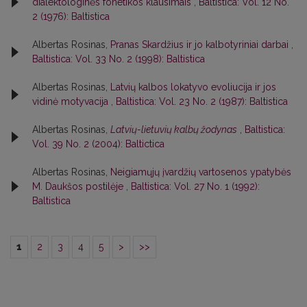
dialektologinės fonetikos klausimais
,
Baltistica: Vol. 12 No.
2 (1976): Baltistica
Albertas Rosinas,
Pranas Skardžius ir jo kalbotyriniai darbai
,
Baltistica: Vol. 33 No. 2 (1998): Baltistica
Albertas Rosinas,
Latvių kalbos lokatyvo evoliucija ir jos
vidinė motyvacija
,
Baltistica: Vol. 23 No. 2 (1987): Baltistica
Albertas Rosinas,
Latvių-lietuvių kalbų žodynas
,
Baltistica:
Vol. 39 No. 2 (2004): Baltictica
Albertas Rosinas,
Neigiamųjų įvardžių vartosenos ypatybės
M. Daukšos postilėje
,
Baltistica: Vol. 27 No. 1 (1992):
Baltistica
1
2
3
4
5
>
>>