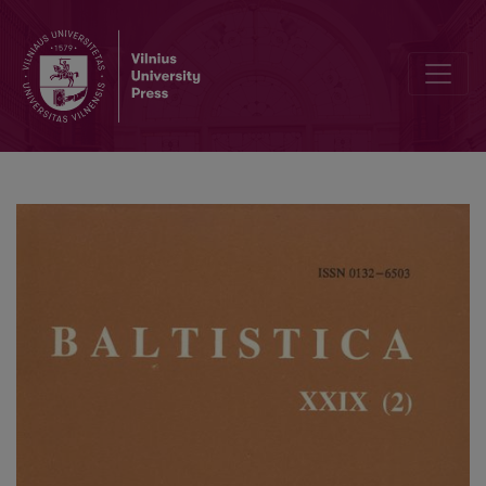
Dėl įvardžių <i>alvienas</i> resp. <i>ãliai vienas</i> kilmės