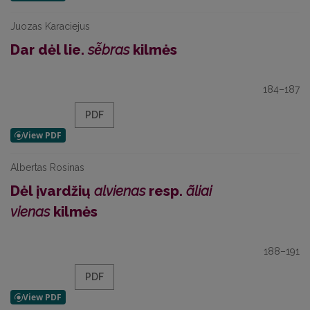
Juozas Karaciejus
Dar dėl lie.
sė̃bras
kilmės
184–187
PDF
Albertas Rosinas
Dėl įvardžių
alvienas
resp.
ãliai
vienas
kilmės
188–191
PDF