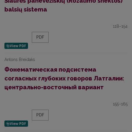
Šiaurės panevėžiškių (Rozalimo šnektos)
balsių sistema
118–154
PDF
Antons Breidaks
Фонематическая подсистема
согласных глубоких говоров Латгалии:
центрально-восточный вариант
155–165
PDF