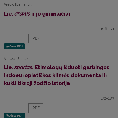
Simas Karaliūnas
Lie.
árškus
ir jo giminaičiai
166–171
PDF
Vincas Urbutis
Lie.
spartas
. Etimologų išduoti garbingos
indoeuropietiškos kilmės dokumentai ir
kukli tikroji žodžio istorija
172–183
PDF