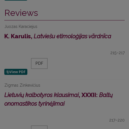
Reviews
Juozas Karaciejus
K. Karulis,
Latviešu etimoloģijas vārdnīca
215–217
PDF
Zigmas Zinkevičius
Lietuvių kalbotyros klausimai
, XXXII:
Baltų
onomastikos tyrinėjimai
217–220