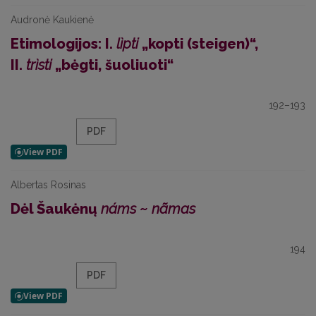
Audronė Kaukienė
Etimologijos: I.
lìpti
„kopti (steigen)“,
II.
trìsti
„bėgti, šuoliuoti“
192–193
PDF
Albertas Rosinas
Dėl Šaukėnų
náms
~
nãmas
194
PDF