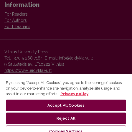
Information
For Readers
For Authors
For Librarians
Vilnius University Press
Tel. +370 5 268 7184, E-mail:
info@leidykla.vu.lt
9 Saulėtekis av., LT10222 Vilnius
https://www.leidykla.vu.lt
By clicking “Accept All Cookies”, you agree to the storing of cookies
on your device to enhance site navigation, analyze site usage, and
Vilnius University Press platform and metadata are distributed by
assist in our marketing efforts.
Privacy policy
Creative Commons International License
.
Accept All Cookies
Reject All
Cookies Settings