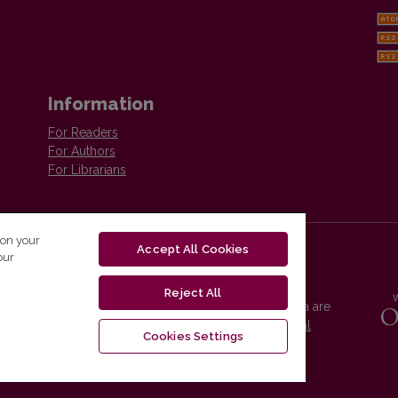
Information
For Readers
For Authors
For Librarians
 on your
Accept All Cookies
our
Reject All
Vilnius University Press platform and metadata are
distributed by
Creative Commons International
Cookies Settings
License
.