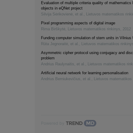
Evaluation of multiple criteria quality of mathematics 
objects in eQNet project
Silvija Sėrikovienė, et al.
,
Lietuvos matematikos rink
Pixel programming aspects of digital image
Rima Birškytė
,
Lietuvos matematikos rinkinys
,
2012
Funding computer simulation of stem units in Vilnius 
Rūta Jegnoraitė, et al.
,
Lietuvos matematikos rinkiny
Asymmetric cipher protocol using conjugacy and disc
problem
Andrius Raulynaitis, et al.
,
Lietuvos matematikos rink
Artificial neural network for learning personalisation
Andrius Berniukevičius, et al.
,
Lietuvos matematikos 
Powered by