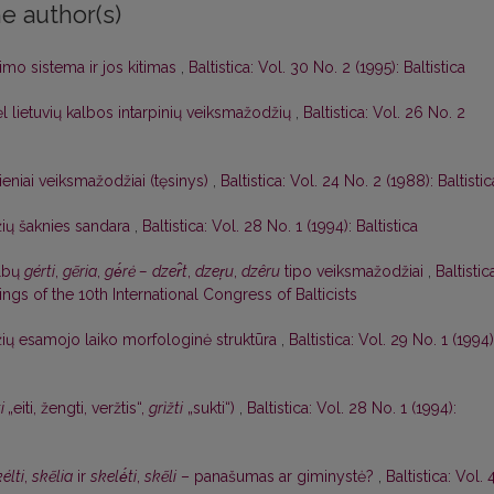
e author(s)
imo sistema ir jos kitimas
,
Baltistica: Vol. 30 No. 2 (1995): Baltistica
l lietuvių kalbos intarpinių veiksmažodžių
,
Baltistica: Vol. 26 No. 2
eniai veiksmažodžiai (tęsinys)
,
Baltistica: Vol. 24 No. 2 (1988): Baltistic
ių šaknies sandara
,
Baltistica: Vol. 28 No. 1 (1994): Baltistica
albų
gérti
,
gẽria
,
gė́rė –
dzer̂t
,
dzer̦u
,
dzêru
tipo veiksmažodžiai
,
Baltistic
gs of the 10th International Congress of Balticists
ių esamojo laiko morfologinė struktūra
,
Baltistica: Vol. 29 No. 1 (1994)
ti
„eiti, žengti, veržtis“,
grìžti
„sukti“)
,
Baltistica: Vol. 28 No. 1 (1994):
élti
,
skẽlia
ir
skelė́ti
,
skẽli
– panašumas ar giminystė?
,
Baltistica: Vol. 