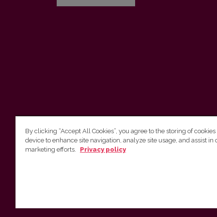
By clicking “Accept All Cookies”, you agree to the storing of cookies
device to enhance site navigation, analyze site usage, and assist in 
Vilnius University Press
marketing efforts.
Privacy policy
Tel. +370 5 268 7184, E-mail:
info@leidykla.vu.lt
9 Saulėtekis av., LT10222 Vilnius
https://www.leidykla.vu.lt