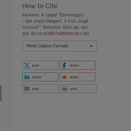
How to Cite
Kaukienė, A. (1994) “Etimologijos:
I. lìpti „kopti (steigen)“, II. trìsti „bėgti,
šuoliuoti“”,
Baltistica
, 29(2), pp. 192–
193. doi:
10.15388/baltistica.29.2.291
.
More Citation Formats
post
share
share
share
mail
print