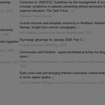
learning
Correction to: 2020 ESC Guidelines for the management of ac
coronary syndromes in patients presenting without persistent S
segment elevation: The Task Force...
inys
,
2010
European Heart Journal
Crustal structure and intraplate seismicity in Nordland, Norther
Norway: insight from seismic tomography
University
H A Shiddiqi
,
Geophysical Journal International
,
2022
s
,
2010
Etymology gleanings for January 2018: Part 2
rete logarithm
Anatoly Liberman
,
OUPBlog
,
2018
inys
,
2009
Communitas and Friluftsliv: equine-facilitated activities for dru
users
Tobba Therkildsen Sudmann
,
Community Development Journa
rinkinys
,
2017
2018
Early snow melt and diverging thermal constraints control body
in arctic–alpine spiders
Alessa Wehner
,
Biological Journal of the Linnean Society
,
202