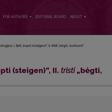
sti</i> „bėgti, šuoliuoti“
FOR AUTHORS
EDITORIAL BOARD
ABOUT
ologijos: I.
lìpti
„kopti (steigen)“, II.
trìsti
„bėgti, šuoliuoti“
ti (steigen)“, II.
trìsti
„bėgti,