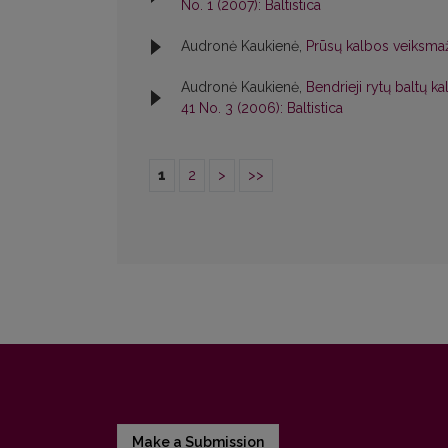
No. 1 (2007): Baltistica
Audronė Kaukienė,
Prūsų kalbos veiksma
Audronė Kaukienė,
Bendrieji rytų baltų k
41 No. 3 (2006): Baltistica
1
2
>
>>
Make a Submission