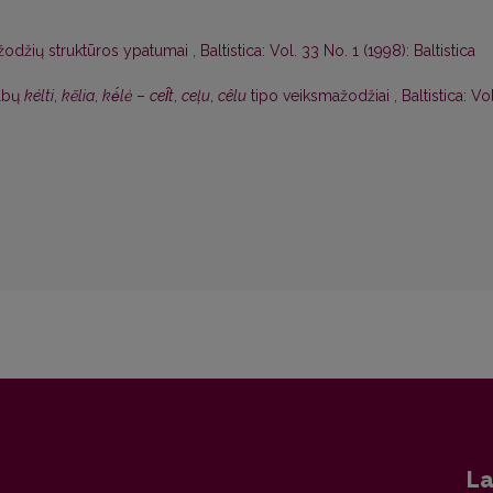
žodžių struktūros ypatumai
,
Baltistica: Vol. 33 No. 1 (1998): Baltistica
albų
kélti
,
kẽlia
,
kė́lė
–
cel̂t
,
ceļu
,
cêlu
tipo veiksmažodžiai
,
Baltistica: Vol
La