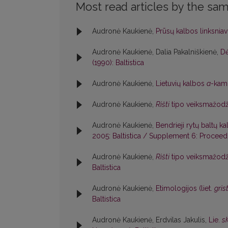
Most read articles by the sam
Audronė Kaukienė,
Prūsų kalbos linksniav
Audronė Kaukienė, Dalia Pakalniškienė,
Dė
(1990): Baltistica
Audronė Kaukienė,
Lietuvių kalbos
a
-kami
Audronė Kaukienė,
Rìšti
tipo veiksmažodž
Audronė Kaukienė,
Bendrieji rytų baltų k
2005: Baltistica / Supplement 6: Proceedin
Audronė Kaukienė,
Rìšti
tipo veiksmažodž
Baltistica
Audronė Kaukienė,
Etimologijos (liet.
grìs
Baltistica
Audronė Kaukienė, Erdvilas Jakulis,
Lie.
sk