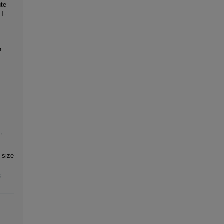
ute
T-
n
g
l
,
 size
3