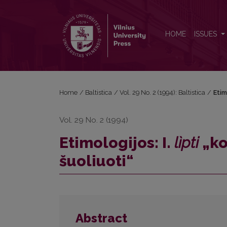
Etimologijos: I. <i>lìpti</i> „kopti (steigen)“, II. <i>trì
HOME
ISSUES
Home
/
Baltistica
/
Vol. 29 No. 2 (1994): Baltistica
/
Etim
Vol. 29 No. 2 (1994)
Etimologijos: I.
lìpti
„kop
šuoliuoti“
Abstract