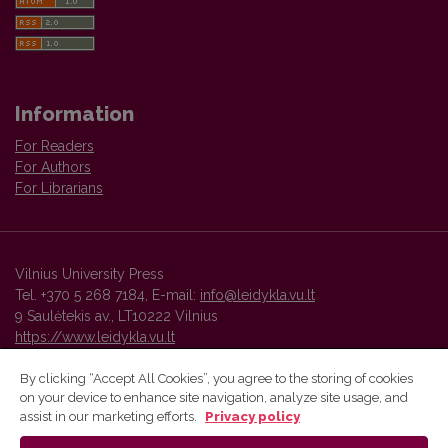
Information
For Readers
For Authors
For Librarians
Vilnius University Press
Tel. +370 5 268 7184, E-mail:
info@leidykla.vu.lt
9 Saulėtekis av., LT10222 Vilnius
https://www.leidykla.vu.lt
By clicking “Accept All Cookies”, you agree to the storing of cookies
on your device to enhance site navigation, analyze site usage, and
Vilnius University Press platform and metadata are distributed by
assist in our marketing efforts.
Privacy policy
Creative Commons International License
.