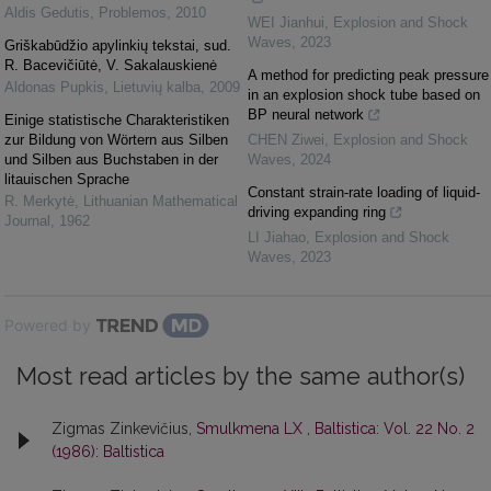
Aldis Gedutis
,
Problemos
,
2010
WEI Jianhui
,
Explosion and Shock
Waves
,
2023
Griškabūdžio apylinkių tekstai, sud.
R. Bacevičiūtė, V. Sakalauskienė
A method for predicting peak pressure
Aldonas Pupkis
,
Lietuvių kalba
,
2009
in an explosion shock tube based on
BP neural network
Einige statistische Charakteristiken
zur Bildung von Wörtern aus Silben
CHEN Ziwei
,
Explosion and Shock
und Silben aus Buchstaben in der
Waves
,
2024
litauischen Sprache
Constant strain-rate loading of liquid-
R. Merkytė
,
Lithuanian Mathematical
driving expanding ring
Journal
,
1962
LI Jiahao
,
Explosion and Shock
Waves
,
2023
Powered by
Most read articles by the same author(s)
Zigmas Zinkevičius,
Smulkmena LX
,
Baltistica: Vol. 22 No. 2
(1986): Baltistica