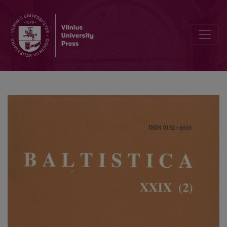
<i>Lietuvių kalbotyros klausimai</i>, XXXII: <i>Baltų onomastikos ty