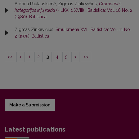
Aldona Paulauskienė, Zigmas Zinkevičius,
Gramatinės
kategorijos ir jų raida
(= LKK, t. XVIII)
,
Baltistica: Vol. 16 No. 2
(1980): Baltistica
Zigmas Zinkevičius,
Smulkmena XVI
,
Baltistica: Vol. 11 No.
2 (1975): Baltistica
<<
<
1
2
3
4
5
>
>>
Make a Submission
Latest publications