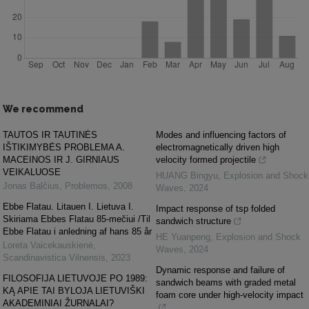
We recommend
TAUTOS IR TAUTINĖS
Modes and influencing factors of
IŠTIKIMYBĖS PROBLEMA A.
electromagnetically driven high
MACEINOS IR J. GIRNIAUS
velocity formed projectile
VEIKALUOSE
HUANG Bingyu
,
Explosion and Shock
Jonas Balčius
,
Problemos
,
2008
Waves
,
2024
Ebbe Flatau. Litauen I. Lietuva I.
Impact response of tsp folded
Skiriama Ebbes Flatau 85-mečiui /Til
sandwich structure
Ebbe Flatau i anledning af hans 85 år
HE Yuanpeng
,
Explosion and Shock
Loreta Vaicekauskienė
,
Waves
,
2024
Scandinavistica Vilnensis
,
2023
Dynamic response and failure of
FILOSOFIJA LIETUVOJE PO 1989:
sandwich beams with graded metal
KĄ APIE TAI BYLOJA LIETUVIŠKI
foam core under high-velocity impact
AKADEMINIAI ŽURNALAI?