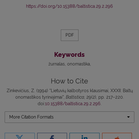
https://doi.org/10.15388/baltistica.29.2.296
PDF
Keywords
žurnalas
onomastika
How to Cite
Zinkevičius, Z. (1994) “Lietuvių kalbotyros klausimai, XXXII: Baltų
onomastikos tyrinėjimai”,
Baltistica
, 29(2), pp. 217–220.
doi:
10.15388/baltistica.29.2.296
.
More Citation Formats