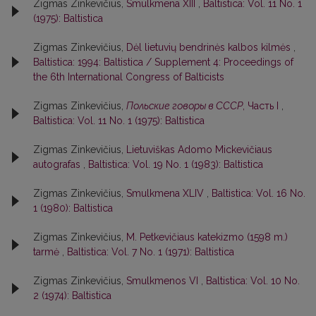
Zigmas Zinkevičius,
Smulkmena XIII
,
Baltistica: Vol. 11 No. 1
(1975): Baltistica
Zigmas Zinkevičius,
Dėl lietuvių bendrinės kalbos kilmės
,
Baltistica: 1994: Baltistica / Supplement 4: Proceedings of
the 6th International Congress of Balticists
Zigmas Zinkevičius,
Польские говоры в СССР
, Часть I
,
Baltistica: Vol. 11 No. 1 (1975): Baltistica
Zigmas Zinkevičius,
Lietuviškas Adomo Mickevičiaus
autografas
,
Baltistica: Vol. 19 No. 1 (1983): Baltistica
Zigmas Zinkevičius,
Smulkmena XLIV
,
Baltistica: Vol. 16 No.
1 (1980): Baltistica
Zigmas Zinkevičius,
M. Petkevičiaus katekizmo (1598 m.)
tarmė
,
Baltistica: Vol. 7 No. 1 (1971): Baltistica
Zigmas Zinkevičius,
Smulkmenos VI
,
Baltistica: Vol. 10 No.
2 (1974): Baltistica