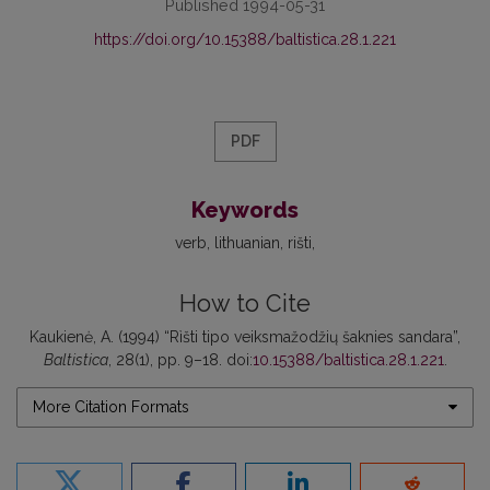
Published 1994-05-31
https://doi.org/10.15388/baltistica.28.1.221
PDF
Keywords
verb
lithuanian
rišti
How to Cite
Kaukienė, A. (1994) “Rìšti tipo veiksmažodžių šaknies sandara”,
Baltistica
, 28(1), pp. 9–18. doi:
10.15388/baltistica.28.1.221
.
More Citation Formats