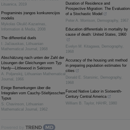
Duration of Residence and
Lituanica
,
2019
Prospective Migration: The Evaluation
Programinės įrangos konkurencijos
of a Stochastic Model
modelis
Peter A. Morrison
,
Demography
,
1967
Mykolas Okulič-Kazarinas
,
Information & Media
,
2008
Education differentials in mortality by
cause of death: United States, 1960
The differential duels
I. Jačiauskas
,
Lithuanian
Evelyn M. Kitagawa
,
Demography
,
Mathematical Journal
,
1968
1968
Abschätzung nach unten der Zahl der
Accuracy of the housing unit method
Lösungen der Gleichungen vom Typ
in preparing population estimates for
Hardy—Littlewood in Sektoren
cities
A. Poljanskij
,
Lithuanian Mathematical
Donald E. Starsinic
,
Demography
,
Journal
,
1966
1968
Einige Bemerkungen über die
Forced Native Labor in Sixteenth-
Integralen vom Cauchy-Stieltjesschen
Century Central America
Typus
William B. Taylor
,
HAHR
,
1980
S. Chavinson
,
Lithuanian
Mathematical Journal
,
1962
Powered by