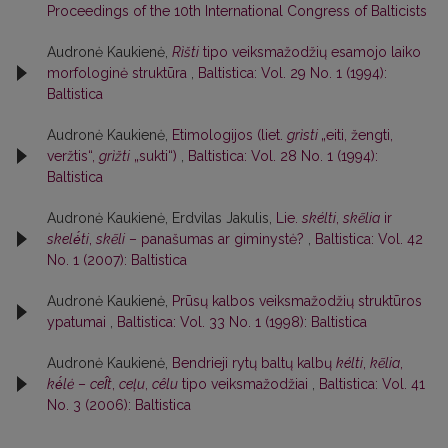
Proceedings of the 10th International Congress of Balticists
Audronė Kaukienė,
Rìšti
tipo veiksmažodžių esamojo laiko
morfologinė struktūra
,
Baltistica: Vol. 29 No. 1 (1994):
Baltistica
Audronė Kaukienė,
Etimologijos (liet.
grìsti
„eiti, žengti,
veržtis“,
grìžti
„sukti“)
,
Baltistica: Vol. 28 No. 1 (1994):
Baltistica
Audronė Kaukienė, Erdvilas Jakulis,
Lie.
skélti
,
skẽlia
ir
skelė́ti
,
skẽli
– panašumas ar giminystė?
,
Baltistica: Vol. 42
No. 1 (2007): Baltistica
Audronė Kaukienė,
Prūsų kalbos veiksmažodžių struktūros
ypatumai
,
Baltistica: Vol. 33 No. 1 (1998): Baltistica
Audronė Kaukienė,
Bendrieji rytų baltų kalbų
kélti
,
kẽlia
,
kė́lė
–
cel̂t
,
ceļu
,
cêlu
tipo veiksmažodžiai
,
Baltistica: Vol. 41
No. 3 (2006): Baltistica