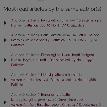
Most read articles by the same author(s)
Audronė Kaukienė,
Prūsų kalbos linksniavimo sistema ir jos
kitimas
,
Baltistica: Vol. 30 No. 2 (1995): Baltistica
Audronė Kaukienė, Dalia Pakalniškienė,
Dėl lietuvių kalbos
intarpinių veiksmažodžių
,
Baltistica: Vol. 26 No. 2 (1990):
Baltistica
Audronė Kaukienė,
Etimologijos: I.
lìpti
„kopti (steigen)“,
II.
trìsti
„bėgti, šuoliuoti“
,
Baltistica: Vol. 29 No. 2 (1994):
Baltistica
Audronė Kaukienė,
Lietuvių kalbos
a
-kamieniai
veiksmažodžiai (tęsinys)
,
Baltistica: Vol. 24 No. 2 (1988):
Baltistica
Audronė Kaukienė,
Bendrieji rytų baltų
kalbų
gérti
,
gẽria
,
gė́rė –
dzer̂t
,
dzer̦u
,
dzêru
tipo
veiksmažodžiai
,
Baltistica: 2005: Baltistica / Supplement 6: