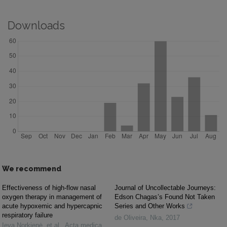
Downloads
We recommend
Effectiveness of high-flow nasal
Journal of Uncollectable Journeys:
oxygen therapy in management of
Edson Chagas’s Found Not Taken
acute hypoxemic and hypercapnic
Series and Other Works
respiratory failure
de Oliveira
,
Nka
,
2017
Ieva Norkienė, et al.
,
Acta medica