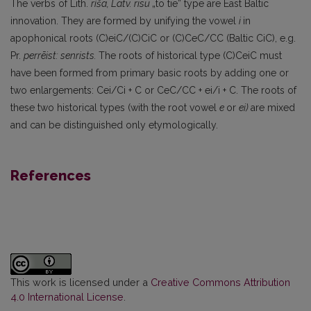
The verbs of Lith.
ri
ša,
Latv.
risu
„to tie” type are East Baltic
innovation. They are formed by unifying the vowel
i
in
apophonical roots (C)eiC/(C)CiC or (C)CeC/CC (Bal­tic CiC), e.g.
Pr.
perrēist
:
senrists.
The roots of historical type (C)CeiC must
have been formed from primary basic roots by adding one or
two enlargements: Cei/Ci + С or CeC/CC + ei/i + C. The roots of
these two historical types (with the root vowel
e
or
ei)
are mixed
and can be distinguished only etymologically.
References
This work is licensed under a
Creative Commons Attribution
4.0 International License
.