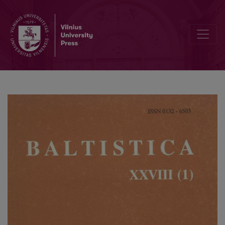
<i>Rìšti</i> tipo veiksmažodžių šaknies sandara